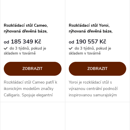
Rozkládací stůl Cameo,
Rozkládací stůl Yoroi,
rýhovaná dřevěná báze,
rýhovaná dřevěná báze,
CS4124-S
CS4150-S
185 349 Kč
190 557 Kč
od
od
do 3 týdnů, pokud je
do 3 týdnů, pokud je
skladem v továrně
skladem v továrně
ZOBRAZIT
ZOBRAZIT
Rozkládací stůl Cameo patří k
Yoroi je rozkládací stůl s
ikonickým modelům značky
výraznou centrální podnoží
Calligaris. Spojuje elegantní
inspirovanou samurajským
italský design s každodenní
brněním. Svislé drážky a
funkčností a přináší do jídelny
dřevěné detaily vytvářejí
výrazný harmonický prvek.
elegantní kontrast k čisté
Oválná...
oválné desce a...