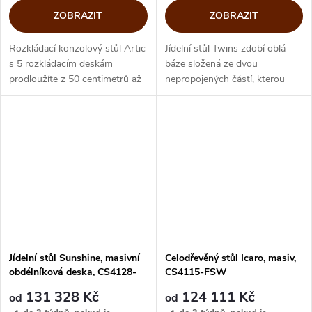
ZOBRAZIT
ZOBRAZIT
Rozkládací konzolový stůl Artic
Jídelní stůl Twins zdobí oblá
s 5 rozkládacím deskám
báze složená ze dvou
prodloužíte z 50 centimetrů až
nepropojených částí, kterou
na 300 cm, díky flexibilnímu
doplňuje obdélníková dřevěná
rozkládání se hladce přizpůsobí
deska. Stůl díky desce
různým potřebám a...
z masivního dřeva vibruje mezi
klasickým...
Jídelní stůl Sunshine, masivní
Celodřevěný stůl Icaro, masiv,
obdélníková deska, CS4128-
CS4115-FSW
FRW
131 328 Kč
124 111 Kč
od
od