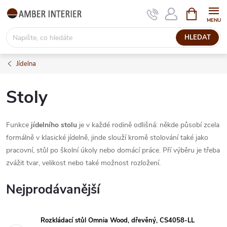
Přejít
NÁKUPNÍ
KOŠÍK
na
obsah
HLEDAT
Jídelna
Stoly
Funkce
jídelního stolu
je v každé rodině odlišná: někde působí zcela
formálně v klasické jídelně, jinde slouží kromě stolování také jako
pracovní, stůl po školní úkoly nebo domácí práce. Pří výběru je třeba
zvážit tvar, velikost nebo také možnost rozložení.
Nejprodávanější
Rozkládací stůl Omnia Wood, dřevěný, CS4058-LL