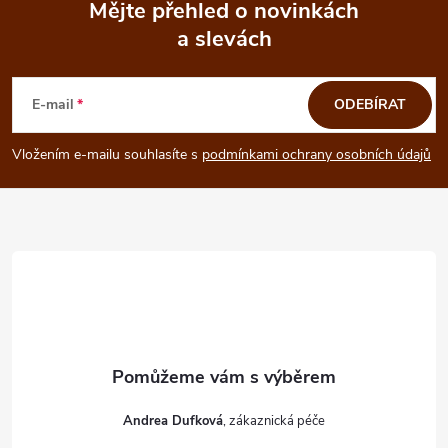
Mějte přehled o novinkách
i
a slevách
Z
s
á
E-mail
ODEBÍRAT
u
p
Vložením e-mailu souhlasíte s
podmínkami ochrany osobních údajů
a
t
í
Andrea Dufková