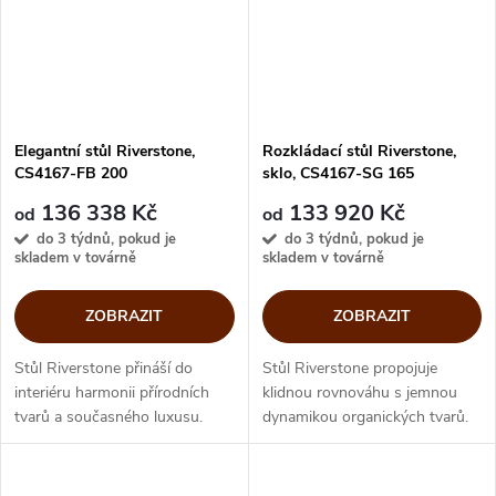
Elegantní stůl Riverstone,
Rozkládací stůl Riverstone,
CS4167-FB 200
sklo, CS4167-SG 165
136 338 Kč
133 920 Kč
od
od
do 3 týdnů, pokud je
do 3 týdnů, pokud je
skladem v továrně
skladem v továrně
ZOBRAZIT
ZOBRAZIT
Stůl Riverstone přináší do
Stůl Riverstone propojuje
interiéru harmonii přírodních
klidnou rovnováhu s jemnou
tvarů a současného luxusu.
dynamikou organických tvarů.
Organická masivní báze nesou
Jeho dva asymetrické
sklokeramickou desku a
podstavce připomínají kameny
vytvářejí solitér s nadčasovou
uhlazené proudem vody a