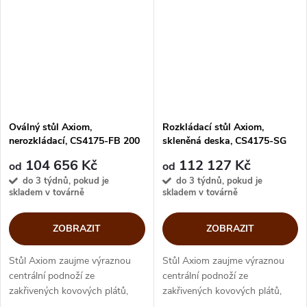
elegancí.
dodávají celé...
Oválný stůl Axiom,
Rozkládací stůl Axiom,
nerozkládací, CS4175-FB 200
skleněná deska, CS4175-SG
165
104 656 Kč
112 127 Kč
od
od
do 3 týdnů, pokud je
do 3 týdnů, pokud je
skladem v továrně
skladem v továrně
ZOBRAZIT
ZOBRAZIT
Stůl Axiom zaujme výraznou
Stůl Axiom zaujme výraznou
centrální podnoží ze
centrální podnoží ze
zakřivených kovových plátů,
zakřivených kovových plátů,
která působí lehce, dynamicky a
která působí lehce, dynamicky a