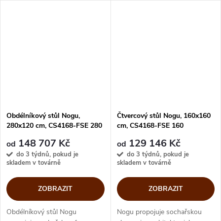
zároveň stabilně. Plynulé linie
zároveň stabilně. Plynulé linie
podnože nesou skleněnou
podnože nesou skleněnou
nebo...
rozkládací...
Obdélníkový stůl Nogu,
Čtvercový stůl Nogu, 160x160
280x120 cm, CS4168-FSE 280
cm, CS4168-FSE 160
148 707 Kč
129 146 Kč
od
od
do 3 týdnů, pokud je
do 3 týdnů, pokud je
skladem v továrně
skladem v továrně
ZOBRAZIT
ZOBRAZIT
Obdélníkový stůl Nogu
Nogu propojuje sochařskou