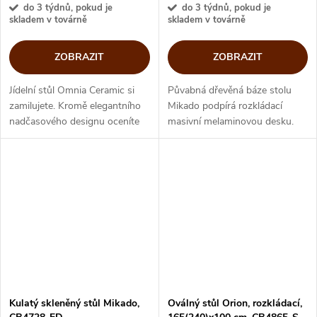
do 3 týdnů, pokud je
do 3 týdnů, pokud je
skladem v továrně
skladem v továrně
ZOBRAZIT
ZOBRAZIT
Jídelní stůl Omnia Ceramic si
Půvabná dřevěná báze stolu
zamilujete. Kromě elegantního
Mikado podpírá rozkládací
nadčasového designu oceníte
masivní melaminovou desku.
sklokeramickou desku, která je
Prostá krása designového stolu
odolná vůči poškrábání a
od italské značky Connubia by
můžete na ni odložit i horké...
Calligaris vynikne v městském...
Kulatý skleněný stůl Mikado,
Oválný stůl Orion, rozkládací,