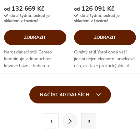
132 669 Kč
126 091 Kč
od
od
do 3 týdnů, pokud je
do 3 týdnů, pokud je
skladem v továrně
skladem v továrně
ZOBRAZIT
ZOBRAZIT
Nerozkládací stůl Cameo
Oválný stůl Yoroi dodá vaší
kombinuje jednoduchost
jídelní nejen elegantní umělecké
kovové báze s bohatou
dílo, ale také praktický jídelní
texturou dřeva. Masivní dřevěná
stůl, kde se se bude s nadšením
deska vnáší do jídelny krásu,
scházet celá rodina. Odolnou
kterou příroda namalovala na
skleněnou desku...
O
každém kousku...
NAČÍST 40 DALŠÍCH
v
l
S
1
3
t
á
r