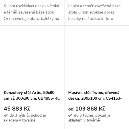
Kulatá rozkládací deska a lehká
Lehká a téměř zavěšená báze
a téměř zavěšená báze stolu
stolu Orion evokuje obraz
Orion evokuje obraz baletky na
baletky na špičkách. Tuto
špičkách. Sklokeramická deska
elegantní bázi doplňuje
je po rozložení dostatečně
rozkládací sklokeramická deska,
velká, aby se k ní vešla...
dostatečně velká, aby se k ní
vešla...
Konzolový stůl Artic, 50x90
Masivní stůl Twins, dřevěná
cm až 300x90 cm, CB4855-RC
deska, 200x100 cm, CS4153-
50
FRW 200
45 883 Kč
103 868 Kč
od
do 3 týdnů, pokud je
do 3 týdnů, pokud je
skladem v továrně
skladem v továrně