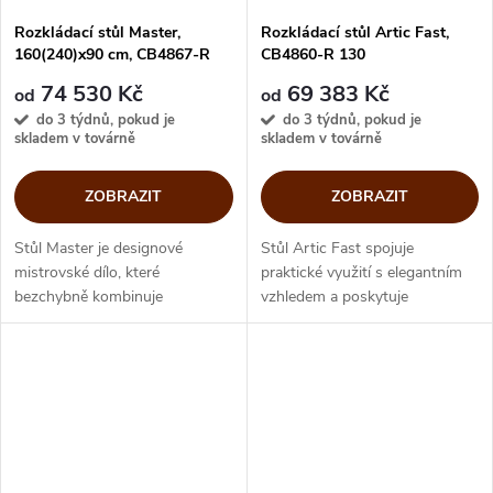
Rozkládací stůl Master,
Rozkládací stůl Artic Fast,
160(240)x90 cm, CB4867-R
CB4860-R 130
160
74 530 Kč
69 383 Kč
od
od
do 3 týdnů, pokud je
do 3 týdnů, pokud je
skladem v továrně
skladem v továrně
ZOBRAZIT
ZOBRAZIT
Stůl Master je designové
Stůl Artic Fast spojuje
mistrovské dílo, které
praktické využití s elegantním
bezchybně kombinuje
vzhledem a poskytuje
funkčnost a styl. Vyznačuje se
komfortní a stylový zážitek při
pevnou konstrukcí a moderním
stolování. Jednoduchý
minimalistickým designem.
rozkládací mechanismus,
Nový rám, vybavený...
výsuvné...