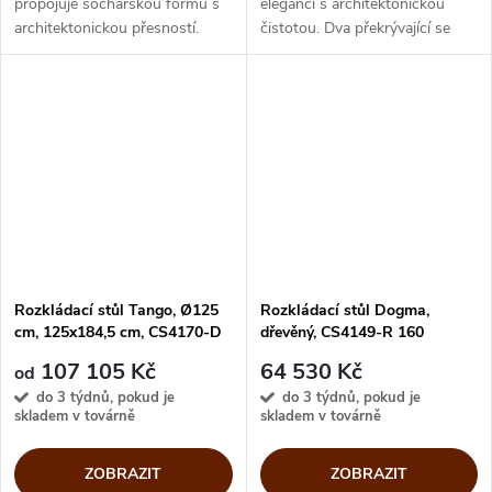
propojuje sochařskou formu s
eleganci s architektonickou
architektonickou přesností.
čistotou. Dva překrývající se
Jeho základ tvoří dva
prvky tvoří výrazný geometrický
překrývající se geometrické
základ, který doplňuje skleněná
prvky, které vytvářejí
nebo keramická deska s...
dynamickou a zároveň...
Rozkládací stůl Tango, Ø125
Rozkládací stůl Dogma,
cm, 125x184,5 cm, CS4170-D
dřevěný, CS4149-R 160
125
107 105 Kč
64 530 Kč
od
do 3 týdnů, pokud je
do 3 týdnů, pokud je
skladem v továrně
skladem v továrně
ZOBRAZIT
ZOBRAZIT