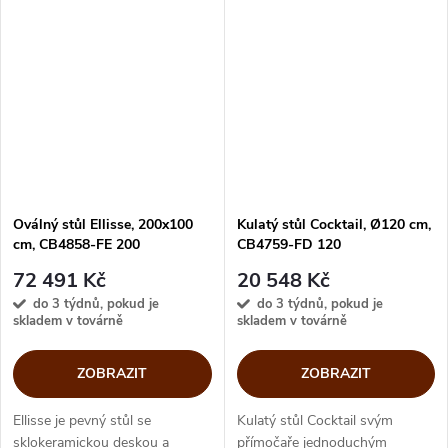
se stejně jako okvětní lístky
trojrozměrného charakteru a
prolínají a vytvářejí tvar...
dává...
Oválný stůl Ellisse, 200x100
Kulatý stůl Cocktail, Ø120 cm,
cm, CB4858-FE 200
CB4759-FD 120
72 491 Kč
20 548 Kč
do 3 týdnů, pokud je
do 3 týdnů, pokud je
skladem v továrně
skladem v továrně
ZOBRAZIT
ZOBRAZIT
Ellisse je pevný stůl se
Kulatý stůl Cocktail svým
sklokeramickou deskou a
přímočaře jednoduchým