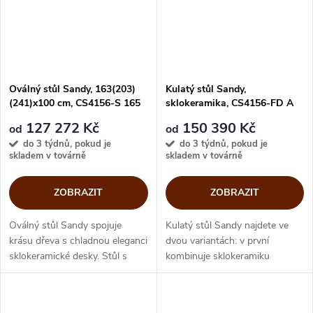
Oválný stůl Sandy, 163(203)
Kulatý stůl Sandy,
(241)x100 cm, CS4156-S 165
sklokeramika, CS4156-FD A
160
127 272 Kč
150 390 Kč
od
od
do 3 týdnů, pokud je
do 3 týdnů, pokud je
skladem v továrně
skladem v továrně
ZOBRAZIT
ZOBRAZIT
Oválný stůl Sandy spojuje
Kulatý stůl Sandy najdete ve
krásu dřeva s chladnou eleganci
dvou variantách: v první
sklokeramické desky. Stůl s
kombinuje sklokeramiku
výrazným, ale zároveň
s masivním dřevem pro hřejivou
střízlivým a elegantním
a útulnou jídelnu. Ve druhé se
vzhledem, lze snadno
stůl stává elegantní, díky...