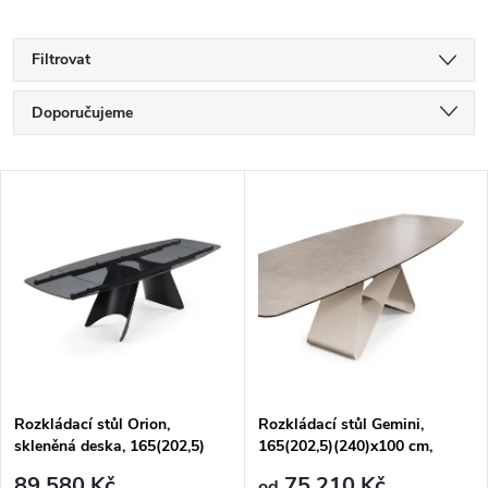
Filtrovat
Ř
Doporučujeme
a
Nejlevnější
V
Nejdražší
z
ý
Nejprodávanější
e
p
Abecedně
n
i
í
s
p
Rozkládací stůl Orion,
Rozkládací stůl Gemini,
skleněná deska, 165(202,5)
165(202,5)(240)x100 cm,
p
(240) x100 cm, CB4865-SG
CS4873-S 165
89 580 Kč
75 210 Kč
od