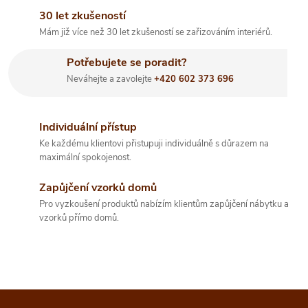
d
á
30 let zkušeností
a
n
Mám již více než 30 let zkušeností se zařizováním interiérů.
k
c
Potřebujete se poradit?
o
í
Neváhejte a zavolejte
+420 602 373 696
v
á
p
n
Individuální přístup
r
í
Ke každému klientovi přistupuji individuálně s důrazem na
maximální spokojenost.
v
Zapůjčení vzorků domů
k
Pro vyzkoušení produktů nabízím klientům zapůjčení nábytku a
y
vzorků přímo domů.
v
ý
p