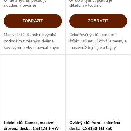
do 3 týdnů, pokud je
do 3 týdnů, pokud je
skladem v továrně
skladem v továrně
ZOBRAZIT
ZOBRAZIT
Masivní stůl Sunshine vyniká
Celodřevěný stůl Icaro má
podnožím tvořeným dvěma
štíhlou siluetu, i když je pevný a
kovovými prvky s neviditelným
masivní. Stejně jako bájný
spojem. Hranatý tvar masivní
Icarus se vznáší nad svými
dřevěné desky kontrastuje s
liniemi, a pro svou
oblými křivkami báze.
impozantnost se stane
dominantou každé...
Jídelní stůl Cameo, masivní
Oválný stůl Yoroi, skleněná
dřevěná deska, CS4124-FRW
deska, CS4150-FB 250