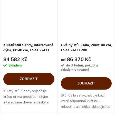
kombinovat s jakoukoli...
Kulatý stůl Sandy, intarzovaná
Oválný stůl Calla, 200x100 cm,
dýha, Ø140 cm, CS4156-FD
CS4159-FB 200
140
84 582 Kč
86 370 Kč
od
Skladem
do 3 týdnů, pokud je
skladem v továrně
ZOBRAZIT
ZOBRAZIT
Kulatý stůl Sandy vyjadřuje
Stůl Calla se vyznačuje bází,
krásu dřeva prostřednictvím
který připomíná květinu –
intarzované dřevěné desky a
robustní, ale lehká, skládající se
kapkovitých nohou, jejíž šikmý
ze dvou kovových částí, které
průřez nabývá výrazného