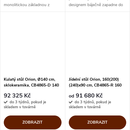
monolitickou základnou z
designem báječně zapadne do
lakovaného zakřiveného kovu.
minimalistického stylu jídelny
Jednoduchý design stolu
nebo kuchyně. Odolná
prozáří jídelnu a vnese do ní
melaminová deska v mnoha
elegantní a útulnou...
dekorech se lehce...
Kulatý stůl Orion, Ø140 cm,
Jídelní stůl Orion, 160(200)
sklokeramika, CB4865-D 140
(240)x90 cm, CB4865-R 160
92 325 Kč
91 680 Kč
od
do 3 týdnů, pokud je
do 3 týdnů, pokud je
skladem v továrně
skladem v továrně
ZOBRAZIT
ZOBRAZIT