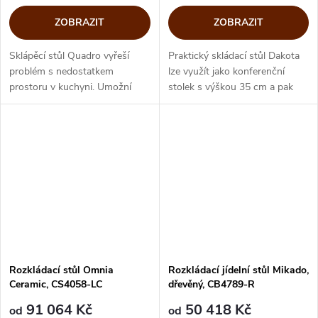
ZOBRAZIT
ZOBRAZIT
Sklápěcí stůl Quadro vyřeší
Praktický skládací stůl Dakota
problém s nedostatkem
lze využít jako konferenční
prostoru v kuchyni. Umožní
stolek s výškou 35 cm a pak
rychlé servírování snídaně či
jednoduchým pohybem jej
večeře. Hodí se i pro vytvoření
zvýšíme na výšku jídelního
malé domácí pracovny. Zavřený
stolu a dalším pohybem se pak
slouží...
zvětší...
Rozkládací stůl Omnia
Rozkládací jídelní stůl Mikado,
Ceramic, CS4058-LC
dřevěný, CB4789-R
91 064 Kč
50 418 Kč
od
od