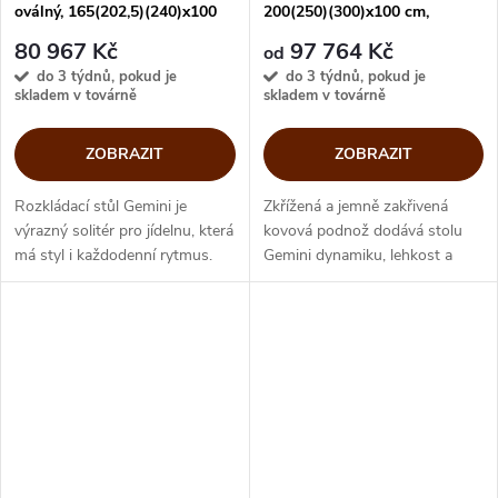
oválný, 165(202,5)(240)x100
200(250)(300)x100 cm,
cm, CB4873-SG 165
CB4873-R 200
80 967 Kč
97 764 Kč
od
do 3 týdnů, pokud je
do 3 týdnů, pokud je
skladem v továrně
skladem v továrně
ZOBRAZIT
ZOBRAZIT
Rozkládací stůl Gemini je
Zkřížená a jemně zakřivená
výrazný solitér pro jídelnu, která
kovová podnož dodává stolu
má styl i každodenní rytmus.
Gemini dynamiku, lehkost a
Spojuje elegantní skleněnou
zároveň pevnou stabilitu. Díky
desku s nepřehlédnutelnou
rozkládacímu provedení se
kovovou bází. Jeho zkřížená a...
Gemini snadno přizpůsobí
každodennímu...