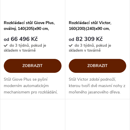
Rozkládací stůl Giove Plus,
Rozkládací stůl Victor,
oválný, 140(205)x90 cm,
160(200)(240)x90 cm,
CB4866-E140
CB4868-R 160
66 496 Kč
82 309 Kč
od
od
do 3 týdnů, pokud je
do 3 týdnů, pokud je
skladem v továrně
skladem v továrně
ZOBRAZIT
ZOBRAZIT
Stůl Giove Plus se pyšní
Stůl Victor zdobí podnoží,
moderním automatickým
kterou tvoří dvě masivní nohy z
mechanismem pro rozkládání,
mořeného jasanového dřeva.
který lze aktivovat
Nohy vytvářejí výrazný prvek a
jednoduchým otočením. Díky
dodávají celému designu
této technologii je možné
dynamiku a vizuální impuls....
snadno a bez námahy zvětšit...