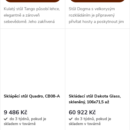
Kulatý stůl Tango působí lehce,
Stůl Dogma s velkorysým
elegantně a zároveň
rozkládáním je připravený
sebevědomě. Jeho zakřivená
přivítat hosty a poskytnout jim
kovová podnož dodává stolu
příjemné pohodlí. Jeho
jemný vizuální pohyb a vytváří
jednoduchý obdélníkový tvar
harmonii mezi jednotlivými
s dřevěnou deskou doplňují
tvary....
jemně opracované...
Sklápěcí stůl Quadro, CB08-A
Skládací stůl Dakota Glass,
skleněný, 106x71,5 až
186,5x71,5 cm, CS5078-G
9 486 Kč
60 922 Kč
do 3 týdnů, pokud je
do 3 týdnů, pokud je
skladem v továrně
skladem v továrně