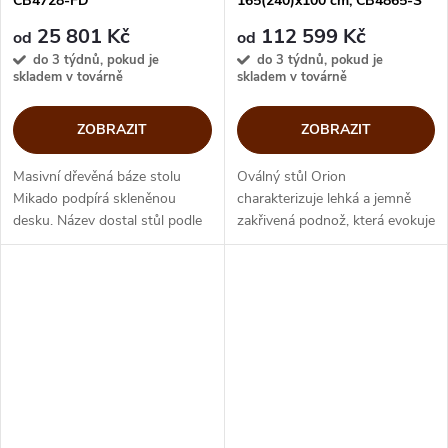
CB4728-FD
165(240)x100 cm, CB4865-S
165
25 801 Kč
112 599 Kč
od
od
do 3 týdnů, pokud je
do 3 týdnů, pokud je
skladem v továrně
skladem v továrně
ZOBRAZIT
ZOBRAZIT
Masivní dřevěná báze stolu
Oválný stůl Orion
Mikado podpírá skleněnou
charakterizuje lehká a jemně
desku. Název dostal stůl podle
zakřivená podnož, která evokuje
tvaru podnoží, které připomíná
představu baletky na špičkách.
začátek oblíbené hry Mikado.
Oválnou sklokeramickou desku
Prostá krása designového stolu
můžete ze základního rozměru
od...
165x100...