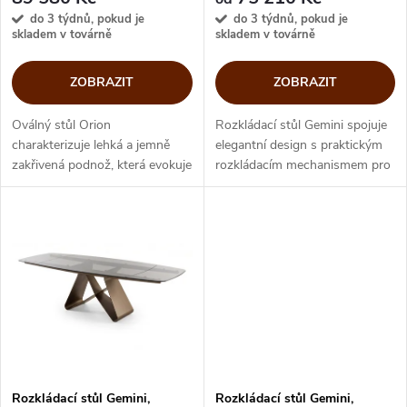
r
165
r
do 3 týdnů, pokud je
do 3 týdnů, pokud je
skladem v továrně
skladem v továrně
o
o
ZOBRAZIT
ZOBRAZIT
d
d
Oválný stůl Orion
Rozkládací stůl Gemini spojuje
u
charakterizuje lehká a jemně
elegantní design s praktickým
u
zakřivená podnož, která evokuje
rozkládacím mechanismem pro
k
představu baletky na špičkách.
každodenní stolování i větší
k
Oválnou sklokeramickou desku
setkání. Oválná sklokamenná
t
můžete ze základního rozměru
nebo sklokeramická deska...
t
165x100...
ů
ů
Rozkládací stůl Gemini,
Rozkládací stůl Gemini,