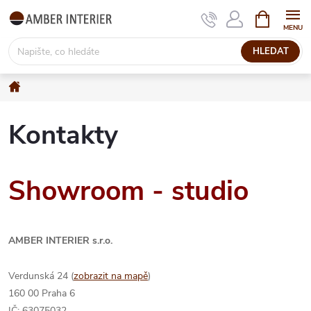
Přejít
NÁKUPNÍ
KOŠÍK
na
obsah
HLEDAT
Domů
Kontakty
Showroom - studio
AMBER INTERIER s.r.o.
Verdunská 24 (
zobrazit na mapě
)
160 00 Praha 6
IČ: 63075032