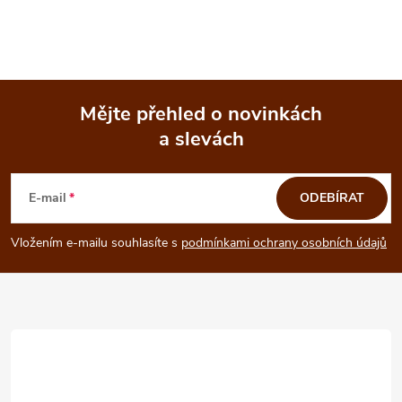
Mějte přehled o novinkách
a slevách
Z
á
E-mail
ODEBÍRAT
p
Vložením e-mailu souhlasíte s
podmínkami ochrany osobních údajů
a
t
í