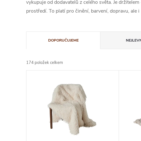
vykupuje od dodavatelů z celého světa. Je držitelem
prostředí. To platí pro činění, barvení, dopravu, al
Ř
DOPORUČUJEME
NEJLEVN
a
174
položek celkem
z
V
e
ý
n
p
í
i
p
s