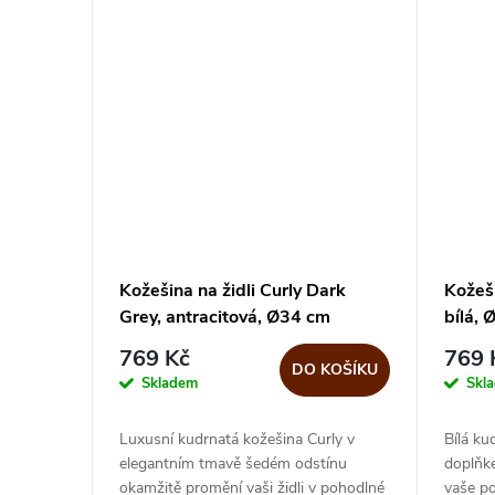
Kožešina na židli Curly Dark
Kožeši
Grey, antracitová, Ø34 cm
bílá,
769 Kč
769 
DO KOŠÍKU
Skladem
Skl
Luxusní kudrnatá kožešina Curly v
Bílá ku
elegantním tmavě šedém odstínu
doplňke
okamžitě promění vaši židli v pohodlné
vaše p