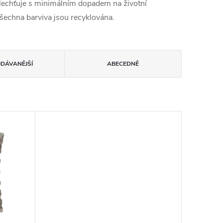
ušlechťuje s minimálním dopadem na životní
 všechna barviva jsou recyklována.
ODÁVANĚJŠÍ
ABECEDNĚ