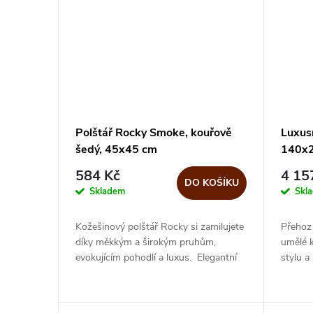
Polštář Rocky Smoke, kouřově
Luxus
šedý, 45x45 cm
140x
584 Kč
4 15
DO KOŠÍKU
Skladem
Skl
Kožešinový polštář Rocky si zamilujete
Přehoz 
díky měkkým a širokým pruhům,
umělé 
evokujícím pohodlí a luxus. Elegantní
stylu a
šedá přidá do místnosti působivý
útulném
půvab, ať jej použijete na...
domově 