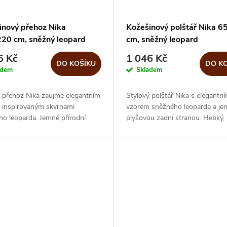
inový přehoz Nika
Kožešinový polštář Nika 6
20 cm, sněžný leopard
cm, sněžný leopard
5 Kč
1 046 Kč
DO KOŠÍKU
DO K
adem
Skladem
ý přehoz Nika zaujme elegantním
Stylový polštář Nika s elegantn
 inspirovaným skvrnami
vzorem sněžného leoparda a j
o leoparda. Jemné přírodní
plyšovou zadní stranou. Hebký,
decentní kresba dodávají
nadčasový doplněk do moderníc
ru útulnost, pohyb i nadčasový...
klasických interiérů. Velký čtver
polštář...