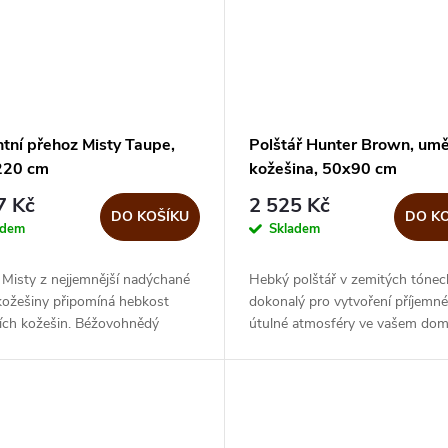
tní přehoz Misty Taupe,
Polštář Hunter Brown, umě
220 cm
kožešina, 50x90 cm
7 Kč
2 525 Kč
DO KOŠÍKU
DO K
adem
Skladem
 Misty z nejjemnější nadýchané
Hebký polštář v zemitých tónec
kožešiny připomíná hebkost
dokonalý pro vytvoření příjemné
ních kožešin. Béžovohnědý
útulné atmosféry ve vašem dom
 taupe dokonale zapadne do
Zkombinujte ho s chlupatým pl
vého interiéru. Přidejte Misty
nebo přehozem a dokončete vz
své...