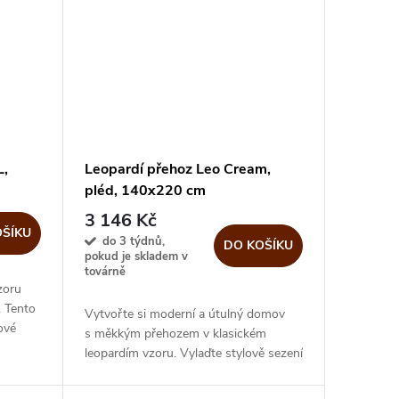
L,
Leopardí přehoz Leo Cream,
pléd, 140x220 cm
3 146 Kč
OŠÍKU
do 3 týdnů,
DO KOŠÍKU
pokud je skladem v
továrně
zoru
. Tento
Vytvořte si moderní a útulný domov
ové
s měkkým přehozem v klasickém
acím
leopardím vzoru. Vylaďte stylově sezení
v obývacím pokoji, v zimní zahradě
nebo na terase....