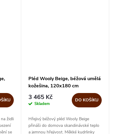
ge,
Pléd Wooly Beige, béžová umělá
kožešina, 120x180 cm
3 465 Kč
OŠÍKU
DO KOŠÍKU
Skladem
na židli
Hřejivý béžový pléd Wooly Beige
sezení
přináši do domova skandinávské teplo
mění se
a jemnou hřejivost. Měkké kudrlinky