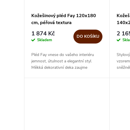
r
p
Kožešinový pléd Fay 120x180
Kožeš
o
cm, péřová textura
140x2
r
d
1 874 Kč
2 16
DO KOŠÍKU
o
Skladem
Skl
u
d
Pléd Fay vnese do vašeho interiéru
Stylov
k
jemnost, útulnost a elegantní styl.
vzorem
u
Měkká dekorativní deka zaujme
sněžnéh
nadýchanou přední stranou s efektem
tóny a 
t
připomínajícím peří, díky které působí...
interié
k
ů
t
ů