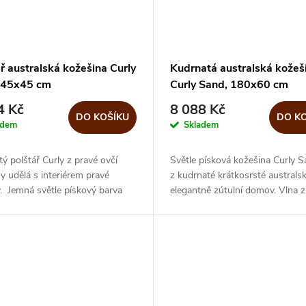
ř australská kožešina Curly
Kudrnatá australská kožeš
 45x45 cm
Curly Sand, 180x60 cm
4 Kč
8 088 Kč
DO KOŠÍKU
DO K
adem
Skladem
ý polštář Curly z pravé ovčí
Světle písková kožešina Curly 
y udělá s interiérem pravé
z kudrnaté krátkosrsté australs
. Jemná světle pískový barva
elegantně zútulní domov. Vlna z
 každou místnost. Ze sofa či
kudrnaté krátkosrsté ovce je ve
ytvoří útulný...
robustní s malými a krátkými...