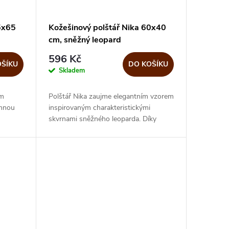
5x65
Kožešinový polštář Nika 60x40
cm, sněžný leopard
596 Kč
OŠÍKU
DO KOŠÍKU
Skladem
ím
Polštář Nika zaujme elegantním vzorem
emnou
inspirovaným charakteristickými
skvrnami sněžného leoparda. Díky
h i
jemnému provedení působí stylově,
cový
nadčasově a snadno dodá interiéru
útulný...