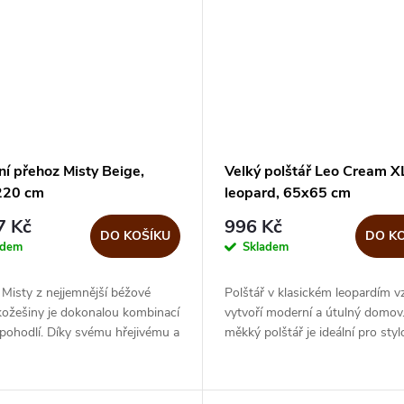
ní přehoz Misty Beige,
Velký polštář Leo Cream X
220 cm
leopard, 65x65 cm
7 Kč
996 Kč
DO KOŠÍKU
DO K
adem
Skladem
Misty z nejjemnější béžové
Polštář v klasickém leopardím v
kožešiny je dokonalou kombinací
vytvoří moderní a útulný domov
 pohodlí. Díky svému hřejivému a
měkký polštář je ideální pro styl
u pocitu vytváří ve vašem
vylepšení sezení ve vašem obýv
příjemnou atmosféru. Ať...
pokoji, zimní...