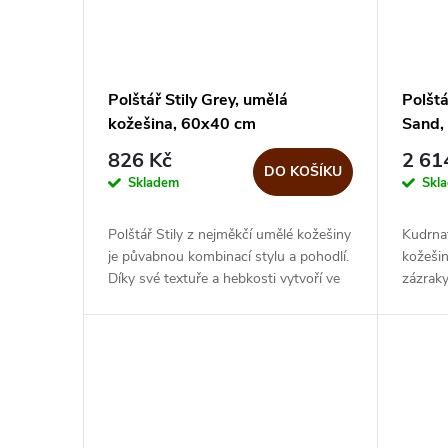
Polštář Stily Grey, umělá
Polštá
kožešina, 60x40 cm
Sand,
826 Kč
2 61
DO KOŠÍKU
Skladem
Skl
Polštář Stily z nejměkčí umělé kožešiny
Kudrnat
je půvabnou kombinací stylu a pohodlí.
kožešin
Díky své textuře a hebkosti vytvoří ve
zázraky
vašem domově útulnou atmosféru. Ať
rozzáří
už chcete oživit...
křesla v