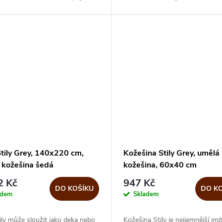
m, čímž vytvoří útulnou
v útulný pelíšek. Velmi hustá vln
ru ve vašem...
z australské...
Stily Grey, 140x220 cm,
Kožešina Stily Grey, umělá
 kožešina šedá
kožešina, 60x40 cm
2 Kč
947 Kč
DO KOŠÍKU
DO K
adem
Skladem
ily může sloužit jako deka nebo
Kožešina Stily je nejjemnější imit