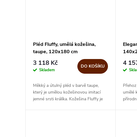
Pléd Fluffy, umělá kožešina,
Elegan
taupe, 120x180 cm
140x
3 118 Kč
4 15
DO KOŠÍKU
Skladem
Skl
Měkký a útulný pléd v barvě taupe,
Přehoz
který je umělou kožešinovou imitací
umělé 
jemné srsti králíka. Kožešina Fluffy je
přírod
měkčí a lehčí, než běžné umělé
odstín
kožešiny, ale vzhled je podobný...
nadčaso
na...