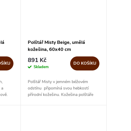
lá
Polštář Misty Beige, umělá
kožešina, 60x40 cm
891 Kč
OŠÍKU
DO KOŠÍKU
Skladem
h,
Polštář Misty v jemném béžovém
 a
odstínu připomíná svou hebkostí
ově.
přírodní kožešinu. Kožešina polštáře
édem
Misty je měkčí a lehčí, než běžné umělé
hled
kožešiny, ale vzhled je podobný...