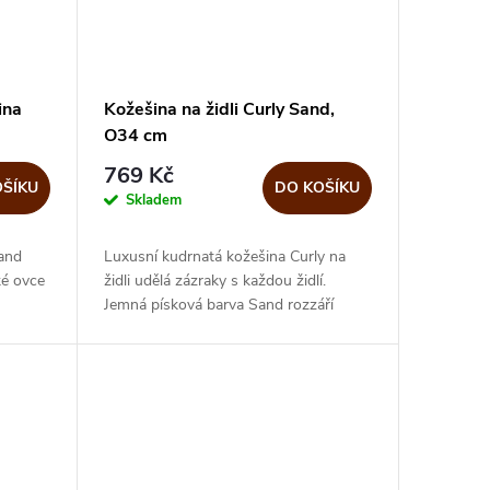
ina
Kožešina na židli Curly Sand,
O34 cm
769 Kč
OŠÍKU
DO KOŠÍKU
Skladem
Sand
Luxusní kudrnatá kožešina Curly na
ké ovce
židli udělá zázraky s každou židlí.
Jemná písková barva Sand rozzáří
lmi
každou jídelnu. Posezení bude měkčí a
hřejivé. Židle se změní se v...