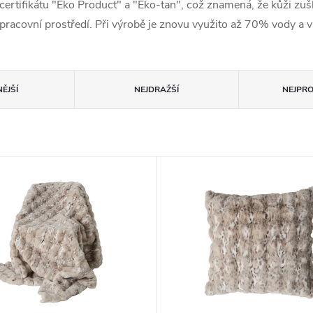
 certifikátu "Eko Product" a "Eko-tan", což znamená, že kůži z
e i pracovní prostředí. Při výrobě je znovu využito až 70% vody a
ĚJŠÍ
NEJDRAŽŠÍ
NEJPR