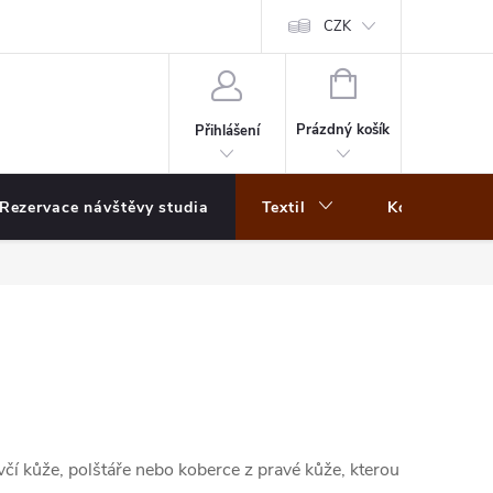
CZK
NÁKUPNÍ
KOŠÍK
Prázdný košík
Přihlášení
Rezervace návštěvy studia
Textil
Koberce
včí kůže, polštáře nebo koberce z pravé kůže, kterou