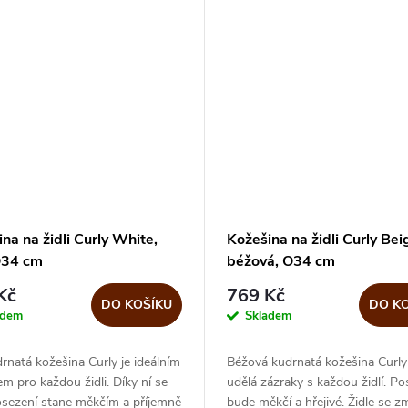
na na židli Curly White,
Kožešina na židli Curly Bei
 Ø34 cm
béžová, O34 cm
Kč
769 Kč
DO KOŠÍKU
DO K
adem
Skladem
drnatá kožešina Curly je ideálním
Béžová kudrnatá kožešina Curly 
m pro každou židli. Díky ní se
udělá zázraky s každou židlí. Po
osezení stane měkčím a příjemně
bude měkčí a hřejivé. Židle se z