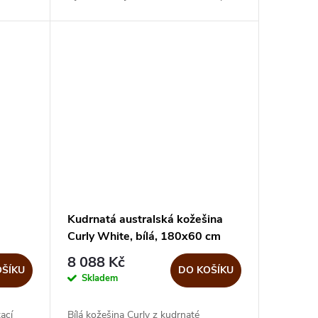
a
polštáře připomínají švédskou ovečku,
skvěle se hodí pro vyladění...
Kudrnatá australská kožešina
Curly White, bílá, 180x60 cm
8 088 Kč
OŠÍKU
DO KOŠÍKU
Skladem
ací
Bílá kožešina Curly z kudrnaté