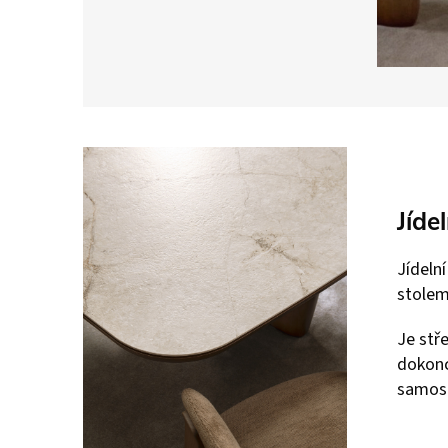
Jídel
Jídeln
stole
Je stř
dokonc
samost