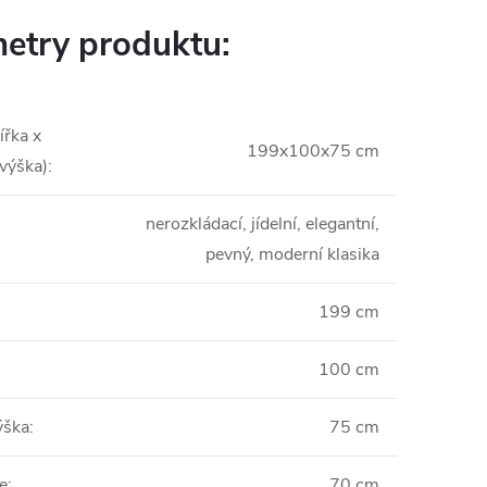
etry produktu:
ířka x
199x100x75 cm
 výška)
:
nerozkládací, jídelní, elegantní,
pevný, moderní klasika
199 cm
100 cm
ýška
:
75 cm
e
:
70 cm