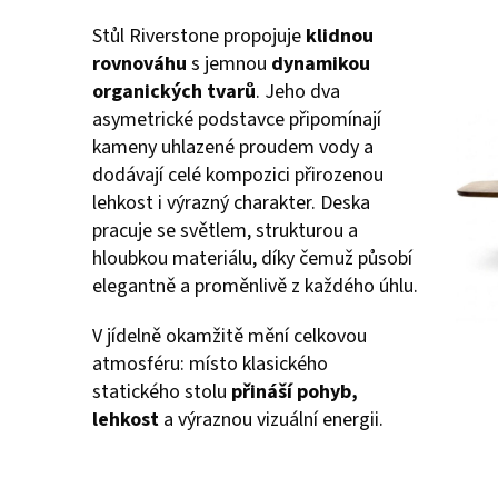
Stůl Riverstone propojuje
klidnou
rovnováhu
s jemnou
dynamikou
organických tvarů
. Jeho dva
asymetrické podstavce připomínají
kameny uhlazené proudem vody a
dodávají celé kompozici přirozenou
lehkost i výrazný charakter. Deska
pracuje se světlem, strukturou a
hloubkou materiálu, díky čemuž působí
elegantně a proměnlivě z každého úhlu.
V jídelně okamžitě mění celkovou
atmosféru: místo klasického
statického stolu
přináší pohyb,
lehkost
a výraznou vizuální energii.