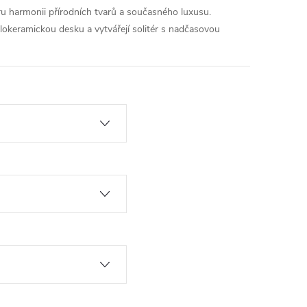
éru harmonii přírodních tvarů a současného luxusu.
okeramickou desku a vytvářejí solitér s nadčasovou