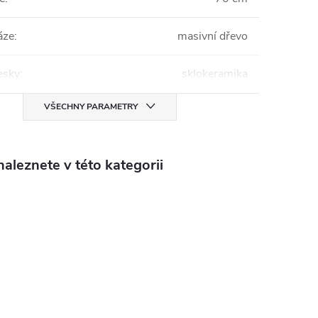
áze
:
masivní dřevo
esky
:
sklokeramika
VŠECHNY PARAMETRY
aleznete v této kategorii