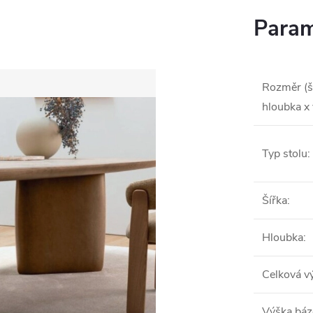
Param
Rozměr (š
hloubka x
Typ stolu
:
Šířka
:
Hloubka
:
Celková v
Výška báz