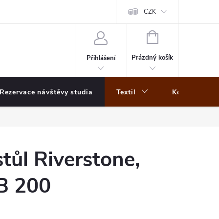
CZK
NÁKUPNÍ
KOŠÍK
Prázdný košík
Přihlášení
Rezervace návštěvy studia
Textil
Koberce
stůl Riverstone,
B 200