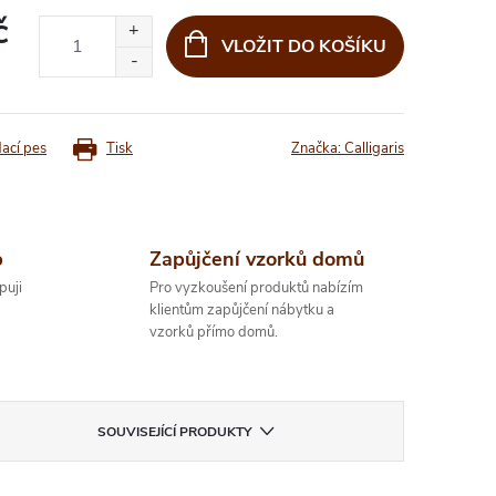
č
VLOŽIT DO KOŠÍKU
dací pes
Tisk
Značka:
Calligaris
p
Zapůjčení vzorků domů
puji
Pro vyzkoušení produktů nabízím
klientům zapůjčení nábytku a
vzorků přímo domů.
SOUVISEJÍCÍ PRODUKTY