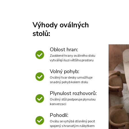
Výhody oválných
stolů:
Oblost hran:
Zaoblené hrany oválného stolu
vytvářejí iluzi většího prostoru
Volný pohyb:
Oválný tvar desky umožňuje
snadný pohyb kolem stolu
Plynulost rozhovorů:
Oválný stůl podporuje plynulou
konverzaci
Pohodlí:
Oválu se vyhýbá stísněný pocit
spojený s hranatým nábytkem