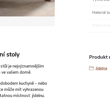
Materiál b
Materiál d
ní stoly
Produkt n
í stůl je nejvýznamnějším
Jídelna
m ve vašem domě.
edobodem kuchyně – nebo
e může mít vyhrazenou
atnou místnost: jídelnu.