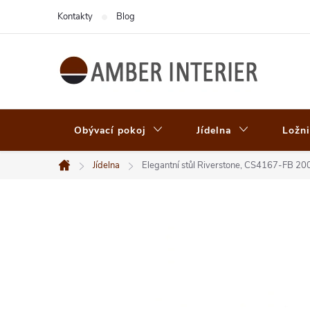
Přejít
Kontakty
Blog
na
obsah
Obývací pokoj
Jídelna
Ložni
Jídelna
Elegantní stůl Riverstone, CS4167-FB 20
Domů