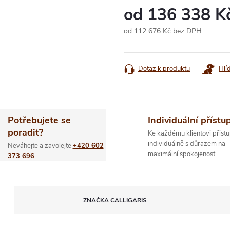
od
136 338 K
od
112 676 Kč
bez DPH
Měrná
cena:
Dotaz k produktu
Hlí
Potřebujete se
Individuální přístu
poradit?
Ke každému klientovi přistu
individuálně s důrazem na
Neváhejte a zavolejte
+420 602
maximální spokojenost.
373 696
ZNAČKA
CALLIGARIS