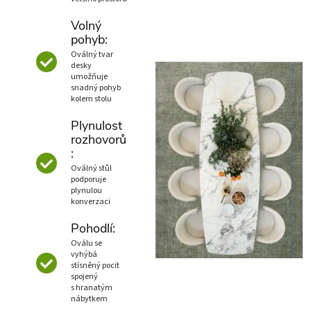
Volný
pohyb:
Oválný tvar
desky
umožňuje
snadný pohyb
kolem stolu
Plynulost
rozhovorů
:
Oválný stůl
podporuje
plynulou
konverzaci
Pohodlí:
Oválu se
vyhýbá
stísněný pocit
spojený
s hranatým
nábytkem