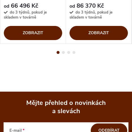
CB4866-E140
66 496 Kč
86 370 Kč
od
od
do 3 týdnů, pokud je
do 3 týdnů, pokud je
skladem v továrně
skladem v továrně
ZOBRAZIT
ZOBRAZIT
Mějte přehled o novinkách
a slevách
Z
á
E-mail
ODEBÍRAT