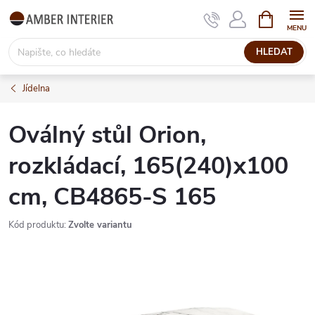
Přejít
NÁKUPNÍ
KOŠÍK
na
obsah
HLEDAT
Jídelna
Oválný stůl Orion,
rozkládací, 165(240)x100
cm, CB4865-S 165
Kód produktu:
Zvolte variantu