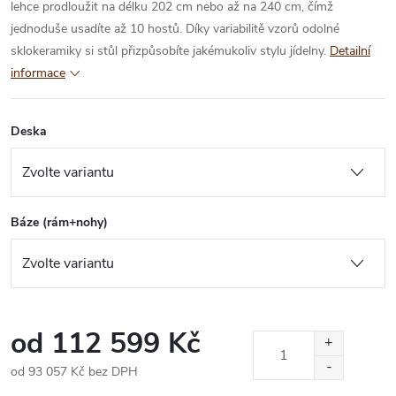
lehce prodloužit na délku 202 cm nebo až na 240 cm, čímž
jednoduše usadíte až 10 hostů. Díky variabilitě vzorů odolné
sklokeramiky si stůl přizpůsobíte jakémukoliv stylu jídelny.
Detailní
informace
Deska
Báze (rám+nohy)
od
112 599 Kč
od
93 057 Kč
bez DPH
Měrná