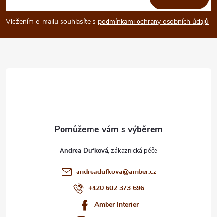
p
Vložením e-mailu souhlasíte s
podmínkami ochrany osobních údajů
a
t
í
Andrea Dufková
andreadufkova
@
amber.cz
+420 602 373 696
Amber Interier