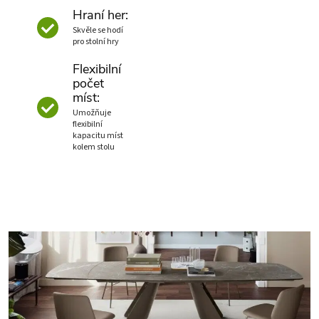
Hraní her:
Skvěle se hodí
pro stolní hry
Flexibilní
počet
míst:
Umožňuje
flexibilní
kapacitu míst
kolem stolu