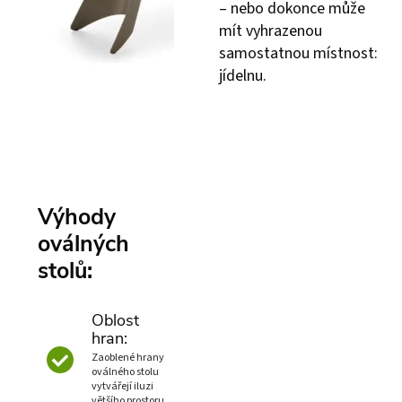
– nebo dokonce může
mít vyhrazenou
samostatnou místnost:
jídelnu.
Výhody
oválných
stolů:
Oblost
hran:
Zaoblené hrany
oválného stolu
vytvářejí iluzi
většího prostoru