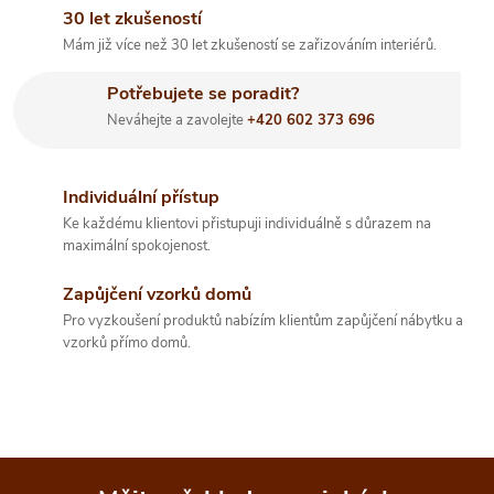
d
á
30 let zkušeností
a
n
Mám již více než 30 let zkušeností se zařizováním interiérů.
k
c
Potřebujete se poradit?
o
í
Neváhejte a zavolejte
+420 602 373 696
v
á
p
n
Individuální přístup
r
í
Ke každému klientovi přistupuji individuálně s důrazem na
maximální spokojenost.
v
Zapůjčení vzorků domů
k
Pro vyzkoušení produktů nabízím klientům zapůjčení nábytku a
y
vzorků přímo domů.
v
ý
p