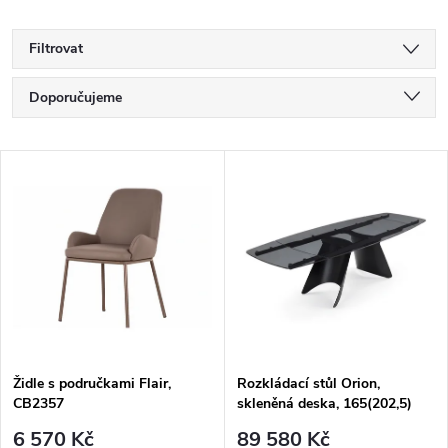
Filtrovat
Ř
Doporučujeme
a
Nejlevnější
V
Nejdražší
z
ý
Nejprodávanější
e
p
Abecedně
n
i
í
s
p
Židle s područkami Flair,
Rozkládací stůl Orion,
CB2357
skleněná deska, 165(202,5)
p
(240) x100 cm, CB4865-SG
6 570 Kč
89 580 Kč
165