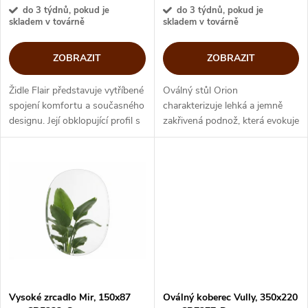
r
r
do 3 týdnů, pokud je
do 3 týdnů, pokud je
skladem v továrně
skladem v továrně
o
o
ZOBRAZIT
ZOBRAZIT
d
d
Židle Flair představuje vytříbené
Oválný stůl Orion
u
spojení komfortu a současného
charakterizuje lehká a jemně
u
designu. Její obklopující profil s
zakřivená podnož, která evokuje
k
vysokým opěradlem působí
představu baletky na špičkách.
k
elegantně a sebejistě, zatímco
Oválnou sklokeramickou desku
t
jemně modelované,...
můžete ze základního rozměru
t
165x100...
ů
ů
Vysoké zrcadlo Mir, 150x87
Oválný koberec Vully, 350x220