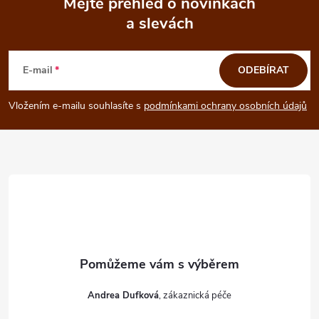
Mějte přehled o novinkách
i
a slevách
Z
s
á
E-mail
ODEBÍRAT
u
p
Vložením e-mailu souhlasíte s
podmínkami ochrany osobních údajů
a
t
í
Andrea Dufková