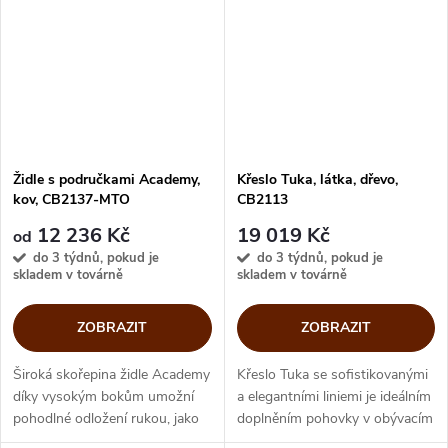
slouží...
Židle s područkami Academy,
Křeslo Tuka, látka, dřevo,
kov, CB2137-MTO
CB2113
12 236 Kč
19 019 Kč
od
do 3 týdnů, pokud je
do 3 týdnů, pokud je
skladem v továrně
skladem v továrně
ZOBRAZIT
ZOBRAZIT
Široká skořepina židle Academy
Křeslo Tuka se sofistikovanými
díky vysokým bokům umožní
a elegantními liniemi je ideálním
pohodlné odložení rukou, jako
doplněním pohovky v obývacím
by měla područky. Academy
pokoji. Svou masivní dřevěnou