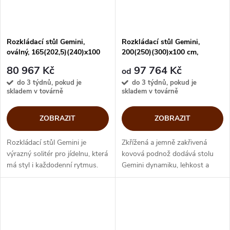
Rozkládací stůl Gemini,
Rozkládací stůl Gemini,
oválný, 165(202,5)(240)x100
200(250)(300)x100 cm,
cm, CB4873-SG 165
CB4873-R 200
80 967 Kč
97 764 Kč
od
do 3 týdnů, pokud je
do 3 týdnů, pokud je
skladem v továrně
skladem v továrně
ZOBRAZIT
ZOBRAZIT
Rozkládací stůl Gemini je
Zkřížená a jemně zakřivená
výrazný solitér pro jídelnu, která
kovová podnož dodává stolu
má styl i každodenní rytmus.
Gemini dynamiku, lehkost a
Spojuje elegantní skleněnou
zároveň pevnou stabilitu. Díky
desku s nepřehlédnutelnou
rozkládacímu provedení se
kovovou bází. Jeho zkřížená a...
Gemini snadno přizpůsobí
každodennímu...