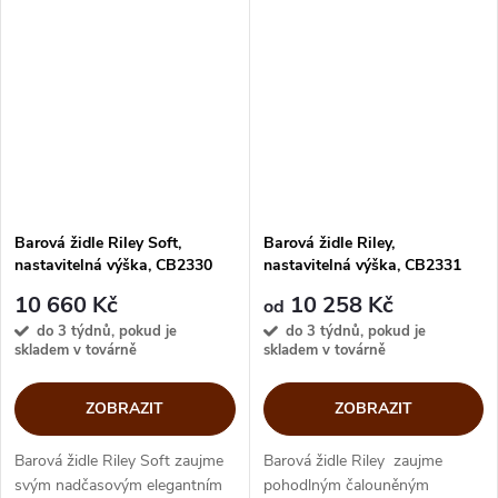
doplňuje extra pohodlné
jednoduchým otočením. Díky
polstrování. Měkké sezení
této technologii je možné
umocňuje...
snadno a bez námahy zvětšit...
Barová židle Riley Soft,
Barová židle Riley,
nastavitelná výška, CB2330
nastavitelná výška, CB2331
10 660 Kč
10 258 Kč
od
do 3 týdnů, pokud je
do 3 týdnů, pokud je
skladem v továrně
skladem v továrně
ZOBRAZIT
ZOBRAZIT
Barová židle Riley Soft zaujme
Barová židle Riley zaujme
svým nadčasovým elegantním
pohodlným čalouněným