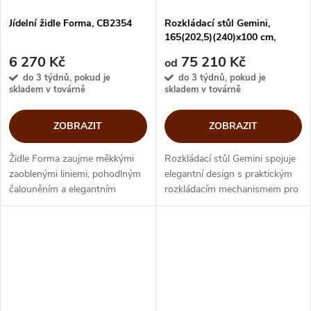
Jídelní židle Forma, CB2354
Rozkládací stůl Gemini,
165(202,5)(240)x100 cm,
CS4873-S 165
6 270 Kč
75 210 Kč
od
do 3 týdnů, pokud je
do 3 týdnů, pokud je
skladem v továrně
skladem v továrně
ZOBRAZIT
ZOBRAZIT
Židle Forma zaujme měkkými
Rozkládací stůl Gemini spojuje
zaoblenými liniemi, pohodlným
elegantní design s praktickým
čalouněním a elegantním
rozkládacím mechanismem pro
lakovaným kovovým rámem. Její
každodenní stolování i větší
měkký profil působí útulně a
setkání. Oválná sklokamenná
zároveň čistě, takže prostor
nebo sklokeramická deska...
zjemní,...