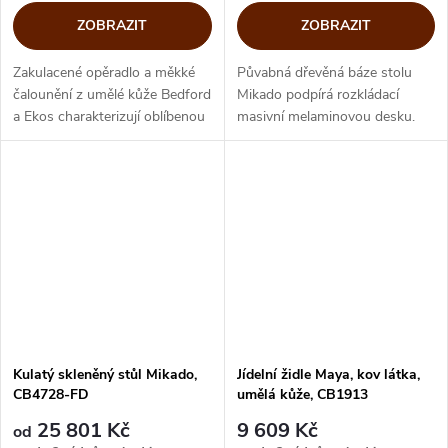
ZOBRAZIT
ZOBRAZIT
Zakulacené opěradlo a měkké
Půvabná dřevěná báze stolu
čalounění z umělé kůže Bedford
Mikado podpírá rozkládací
a Ekos charakterizují oblíbenou
masivní melaminovou desku.
židli Siren od značky Connubia.
Prostá krása designového stolu
Originální tvary s klasickou
od italské značky Connubia by
stavbou židle ji...
Calligaris vynikne v městském...
Kulatý skleněný stůl Mikado,
Jídelní židle Maya, kov látka,
CB4728-FD
umělá kůže, CB1913
25 801 Kč
9 609 Kč
od