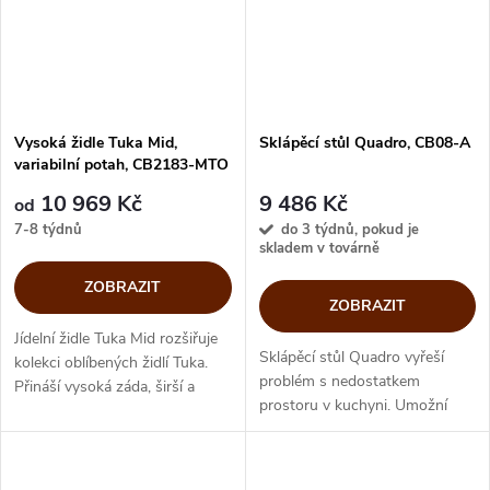
Vysoká židle Tuka Mid,
Sklápěcí stůl Quadro, CB08-A
variabilní potah, CB2183-MTO
10 969 Kč
9 486 Kč
od
7-8 týdnů
do 3 týdnů, pokud je
skladem v továrně
ZOBRAZIT
ZOBRAZIT
Jídelní židle Tuka Mid rozšiřuje
Sklápěcí stůl Quadro vyřeší
kolekci oblíbených židlí Tuka.
problém s nedostatkem
Přináší vysoká záda, širší a
prostoru v kuchyni. Umožní
hlubší sedák ve srovnání s židlí
rychlé servírování snídaně či
Tuka. Na zaoblenou skořepinu
večeře. Hodí se i pro vytvoření
sedadla a...
malé domácí pracovny. Zavřený