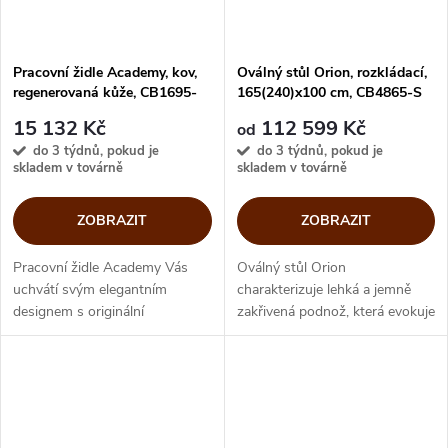
Pracovní židle Academy, kov,
Oválný stůl Orion, rozkládací,
regenerovaná kůže, CB1695-
165(240)x100 cm, CB4865-S
LHS
165
15 132 Kč
112 599 Kč
od
do 3 týdnů, pokud je
do 3 týdnů, pokud je
skladem v továrně
skladem v továrně
ZOBRAZIT
ZOBRAZIT
Pracovní židle Academy Vás
Oválný stůl Orion
uchvátí svým elegantním
charakterizuje lehká a jemně
designem s originální
zakřivená podnož, která evokuje
skořepinou potažená
představu baletky na špičkách.
regenerovanou kůží. Kovová
Oválnou sklokeramickou desku
otočná a výškově nastavitelná
můžete ze základního rozměru
báze v různých povrchových...
165x100...