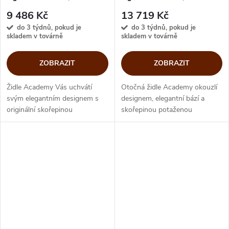
180
9 486 Kč
13 719 Kč
do 3 týdnů, pokud je
do 3 týdnů, pokud je
skladem v továrně
skladem v továrně
ZOBRAZIT
ZOBRAZIT
Židle Academy Vás uchvátí
Otočná židle Academy okouzlí
svým elegantním designem s
designem, elegantní bází a
originální skořepinou
skořepinou potaženou
potaženou regenerovanou kůží.
regenerovanou kůží.
Ergonomický tvar spojený s
Ergonomický tvar spojený s
komfortem sezení představuje
komfortem sezení představuje
židli vhodnou...
židli vhodnou pro...