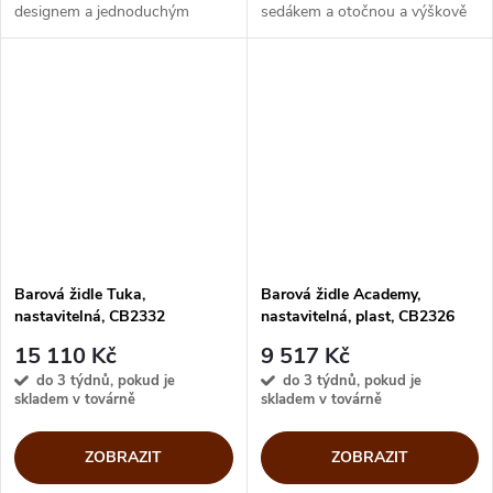
designem a jednoduchým
sedákem a otočnou a výškově
ovládáním. Elegantní rám a
nastavitelnou bází od 67 do 84
stabilní báze nejenže poskytují
cm. Pohodlné sezení a moderní
potřebnou oporu, ale také...
styl židle vám zpříjemní
snídani...
Barová židle Tuka,
Barová židle Academy,
nastavitelná, CB2332
nastavitelná, plast, CB2326
15 110 Kč
9 517 Kč
do 3 týdnů, pokud je
do 3 týdnů, pokud je
skladem v továrně
skladem v továrně
ZOBRAZIT
ZOBRAZIT