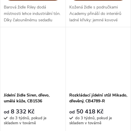
Barová židle Riley dodá
Kožená židle s područkami
místnosti lehce industriální tón.
Academy přináší do interiérů
Díky čalouněnému sedadlu
ladné křivky: jemné kovové
budete sedět pohodlně během
podnoží a skořepinu potaženou
snídaně nebo u posezení
regenerovanou kůží.
s přáteli.
Ergonomický tvar spojený s
komfortem sezení...
Jídelní židle Siren, dřevo,
Rozkládací jídelní stůl Mikado,
umělá kůže, CB1536
dřevěný, CB4789-R
8 332 Kč
50 418 Kč
od
od
do 3 týdnů, pokud je
do 3 týdnů, pokud je
skladem v továrně
skladem v továrně