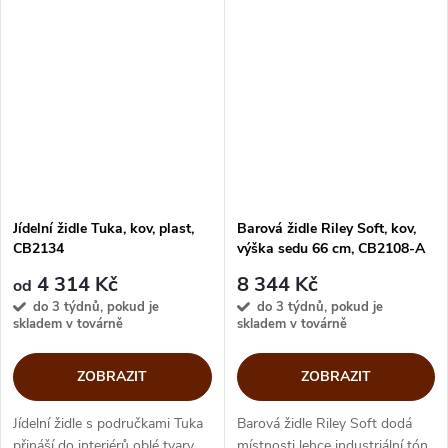
přináší půvab svým elegantním
konstrukcí a zavinovacím
designem, kovovým podnožím
opěradlem se hodí také pro...
a...
Jídelní židle Tuka, kov, plast,
Barová židle Riley Soft, kov,
CB2134
výška sedu 66 cm, CB2108-A
4 314 Kč
8 344 Kč
od
do 3 týdnů, pokud je
do 3 týdnů, pokud je
skladem v továrně
skladem v továrně
ZOBRAZIT
ZOBRAZIT
Jídelní židle s područkami Tuka
Barová židle Riley Soft dodá
přináší do interiérů oblé tvary,
místnosti lehce industriální tón.