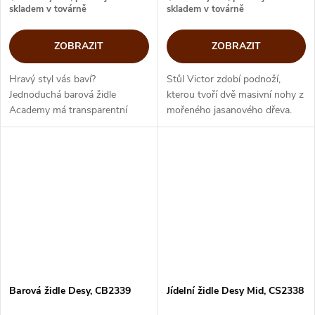
skladem v továrně
skladem v továrně
ZOBRAZIT
ZOBRAZIT
Hravý styl vás baví?
Stůl Victor zdobí podnoží,
Jednoduchá barová židle
kterou tvoří dvě masivní nohy z
Academy má transparentní
mořeného jasanového dřeva.
skořepinu sedáku a otočnou
Nohy vytvářejí výrazný prvek a
kovou bázi, která je nastavitelná
dodávají celému designu
na výšku. Praktická barová židle
dynamiku a vizuální impuls....
se hravě...
Barová židle Desy, CB2339
Jídelní židle Desy Mid, CS2338