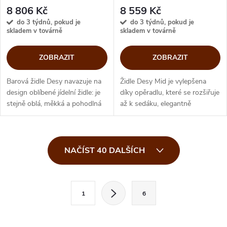
8 806 Kč
8 559 Kč
do 3 týdnů, pokud je
do 3 týdnů, pokud je
skladem v továrně
skladem v továrně
ZOBRAZIT
ZOBRAZIT
Barová židle Desy navazuje na
Židle Desy Mid je vylepšena
design oblíbené jídelní židle: je
díky opěradlu, které se rozšiřuje
stejně oblá, měkká a pohodlná
až k sedáku, elegantně
pro dlouhé posezení s rodinou.
obklopuje tělo a nabízí perfektní
Svým stylem připomínající
oporu a pohodlí. Harmonická
50.léta 20.století...
židle, která připomíná styl...
O
NAČÍST 40 DALŠÍCH
v
l
S
1
6
t
á
r