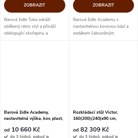
ZOBRAZIT
ZOBRAZIT
Barová židle Tuka odráží
Barová židle Academy s
oblíbený retro styl a přináší
nastavitelnou kovovou bází a
obklopující skořepinu a
sedákem čalouněným
zaoblený sedák, které nabízejí
regenerovanou kůží vychází
optimální pohodlí, zatímco
z průmyslového designu.
plynový píst umožňuje snadné
Čalounění skořepiny
nastavení...
regenerovanou kůží přináší...
Barová židle Academy,
Rozkládací stůl Victor,
nastavitelná výška, kov, plast,
160(200)(240)x90 cm,
CB2325
CB4868-R 160
10 660 Kč
82 309 Kč
od
od
do 3 týdnů, pokud je
do 3 týdnů, pokud je