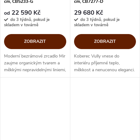
cm, CB5233-G
cm, CB7277-D
22 590 Kč
29 680 Kč
od
do 3 týdnů, pokud je
do 3 týdnů, pokud je
skladem v továrně
skladem v továrně
ZOBRAZIT
ZOBRAZIT
Moderní bezrámové zrcadlo Mir
Koberec Vully vnese do
zaujme organickým tvarem a
interiéru příjemné teplo,
měkkými nepravidelnými liniemi,
měkkost a nenucenou eleganci.
které interiéru dodají jemnou
Jeho jemná textura krásně
osobitost. Elegantní obvodové
zútulní prostor. Oválný tvar
zkosení krásně zvýrazňuje...
působí měkce a přirozeně
zjemňuje linie...