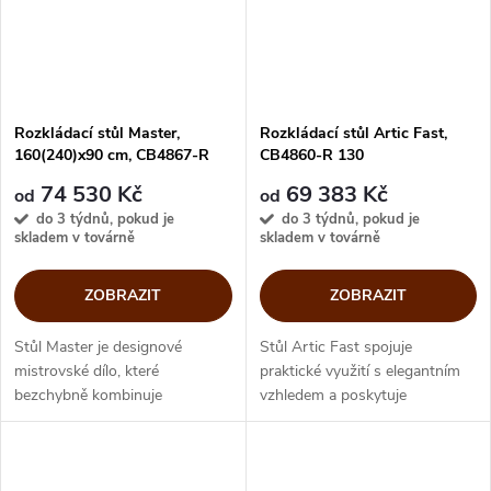
Rozkládací stůl Master,
Rozkládací stůl Artic Fast,
160(240)x90 cm, CB4867-R
CB4860-R 130
160
74 530 Kč
69 383 Kč
od
od
do 3 týdnů, pokud je
do 3 týdnů, pokud je
skladem v továrně
skladem v továrně
ZOBRAZIT
ZOBRAZIT
Stůl Master je designové
Stůl Artic Fast spojuje
mistrovské dílo, které
praktické využití s elegantním
bezchybně kombinuje
vzhledem a poskytuje
funkčnost a styl. Vyznačuje se
komfortní a stylový zážitek při
pevnou konstrukcí a moderním
stolování. Jednoduchý
minimalistickým designem.
rozkládací mechanismus,