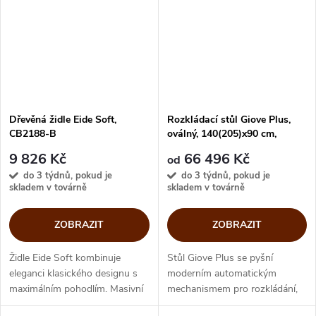
Nový rám, vybavený...
výsuvné...
Dřevěná židle Eide Soft,
Rozkládací stůl Giove Plus,
CB2188-B
oválný, 140(205)x90 cm,
CB4866-E140
9 826 Kč
66 496 Kč
od
do 3 týdnů, pokud je
do 3 týdnů, pokud je
skladem v továrně
skladem v továrně
ZOBRAZIT
ZOBRAZIT
Židle Eide Soft kombinuje
Stůl Giove Plus se pyšní
eleganci klasického designu s
moderním automatickým
maximálním pohodlím. Masivní
mechanismem pro rozkládání,
bukový rám a oblé opěradlo
který lze aktivovat