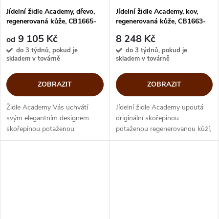
Jídelní židle Academy, dřevo,
Jídelní židle Academy, kov,
regenerovaná kůže, CB1665-
regenerovaná kůže, CB1663-
LHS
LHS
9 105 Kč
8 248 Kč
od
do 3 týdnů, pokud je
do 3 týdnů, pokud je
skladem v továrně
skladem v továrně
ZOBRAZIT
ZOBRAZIT
Židle Academy Vás uchvátí
Jídelní židle Academy upoutá
svým elegantním designem:
originální skořepinou
skořepinou potaženou
potaženou regenerovanou kůží,
regenerovanou kůží a masivním
kterou doplňují jednoduché
dřevěným podnožím.
trubkové nohy. Ergonomický
Ergonomický tvar spojený s
tvar spojený s komfortem
komfortem sezení představuje...
sezení...