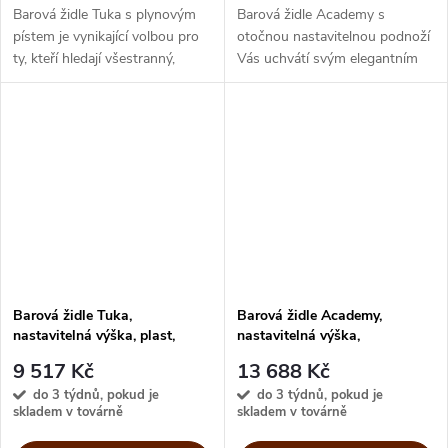
Barová židle Tuka s plynovým
Barová židle Academy s
pístem je vynikající volbou pro
otočnou nastavitelnou podnoží
ty, kteří hledají všestranný,
Vás uchvátí svým elegantním
pohodlný a elegantní nábytek.
designem s originální
Její polstrovaná skořepina,
skořepinou z odolného
obepínající opěradlo a...
polypropylenu. Ergonomický
tvar spojený s komfortem...
Barová židle Tuka,
Barová židle Academy,
nastavitelná výška, plast,
nastavitelná výška,
CB2324
regenerovaná kůže, CB2326
9 517 Kč
13 688 Kč
do 3 týdnů, pokud je
do 3 týdnů, pokud je
skladem v továrně
skladem v továrně