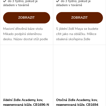
do 3 týdnů, pokud je
do 3 týdnů, pokud je
skladem v továrně
skladem v továrně
ZOBRAZIT
ZOBRAZIT
Masivní dřevěná báze stolu
S jídelní židlí Maya se budete
Mikado podpírá skleněnou
cítit jako na obláčku. Měkce
desku. Název dostal stůl podle
obalená skořepina židle
tvaru podnoží, které připomíná
připomíná polštář díky kvalitní
začátek oblíbené hry Mikado.
nadýchané vycpávce
Prostá krása designového stolu
zdůrazněné prošívanými kraji a
od...
detailem na...
Jídelní židle Academy, kov,
Otočná židle Academy, kov,
regenerovaná kůže, CB1696-N
regenerovaná kůže, CB1694