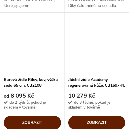
které jej zjemní.
Díky čalouněnému sedadlu
Zaoblená originální skořepina
budete sedět pohodlně během
Restilon® odráží oblíbený retro
snídaně nebo u posezení
styl, který podpoří i kovové...
s přáteli.
Barová židle Riley, kov, výška
Jídelní židle Academy,
sedu 65 cm, CB2108
regenerovaná kůže, CB1697-N,
nestohovatelná
8 095 Kč
10 279 Kč
od
do 2 týdnů, pokud je
do 3 týdnů, pokud je
skladem v továrně
skladem v továrně
ZOBRAZIT
ZOBRAZIT