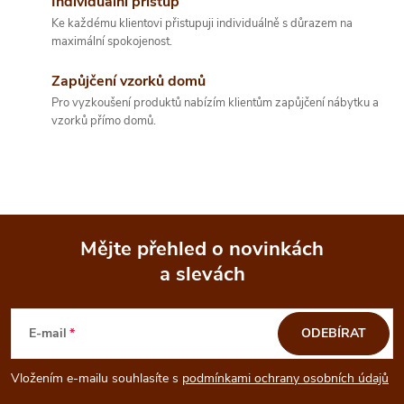
Individuální přístup
Ke každému klientovi přistupuji individuálně s důrazem na
c
maximální spokojenost.
í
Zapůjčení vzorků domů
p
Pro vyzkoušení produktů nabízím klientům zapůjčení nábytku a
vzorků přímo domů.
r
v
k
y
Mějte přehled o novinkách
a slevách
Z
v
ý
á
E-mail
ODEBÍRAT
p
p
Vložením e-mailu souhlasíte s
podmínkami ochrany osobních údajů
i