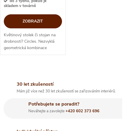
do 3 týdnů, pokud je
skladem v továrně
ZOBRAZIT
Květinový stolek či stojan na
drobnosti? Circles. Nezvyklá
geometrická kombinace
kulatých tvarů a tenkých prutů
vytváří prostorově úsporný
totem, který můžeme využít
O
podle...
v
30 let zkušeností
Mám již více než 30 let zkušeností se zařizováním interiérů.
l
Potřebujete se poradit?
á
Neváhejte a zavolejte
+420 602 373 696
d
a