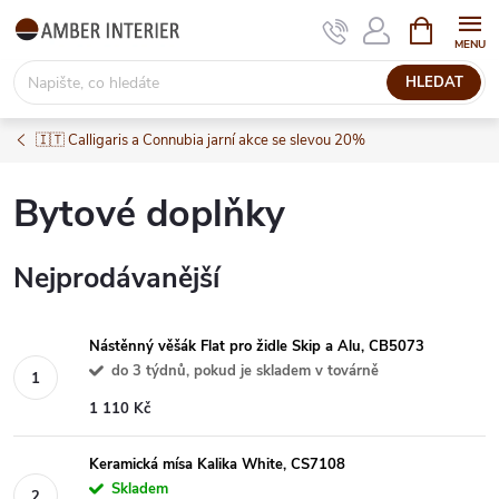
Přejít
NÁKUPNÍ
KOŠÍK
na
obsah
HLEDAT
🇮🇹 Calligaris a Connubia jarní akce se slevou 20%
Bytové doplňky
Nejprodávanější
Nástěnný věšák Flat pro židle Skip a Alu, CB5073
do 3 týdnů, pokud je skladem v továrně
1 110 Kč
Keramická mísa Kalika White, CS7108
Skladem