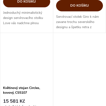
DO KOŠÍKU
DO KOŠÍKU
Jednoduchý minimalistický
Servírovací stolek Giro k nám
design servírovacího stolku
zavane trochu severského
Love vás nadchne plnou
designu a špetku retra z
funkčností koleček, které
padesátých let. Moderna a
zavezou s lehkostí a šarmem
funkční design spojují
vše potřebné do vaší jídelny
praktického pomocníka pro
nebo obývacího...
každodenní...
Květinový stojan Circles,
kovový, CS5107
15 581 Kč