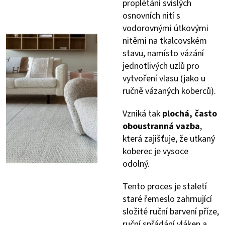
proplétání svislých
osnovních nití s
vodorovnými útkovými
nitěmi na tkalcovském
stavu, namísto vázání
jednotlivých uzlů pro
vytvoření vlasu (jako u
ručně vázaných koberců).
Vzniká tak
plochá, často
oboustranná vazba
,
která zajišťuje, že utkaný
koberec je vysoce
odolný.
Tento proces je staletí
staré řemeslo zahrnující
složité ruční barvení příze,
ruční spřádání vláken a