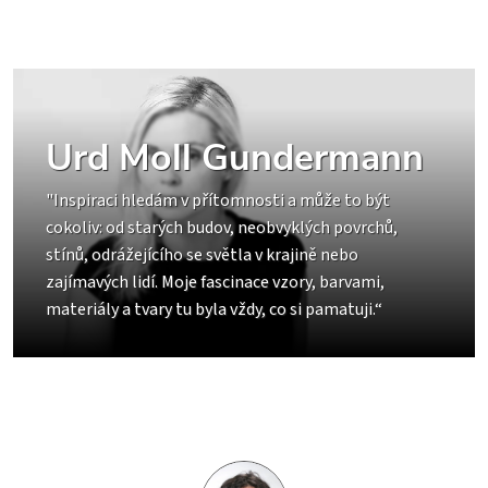
Urd Moll Gundermann
"Inspiraci hledám v přítomnosti a může to být
cokoliv: od starých budov, neobvyklých povrchů,
stínů, odrážejícího se světla v krajině nebo
zajímavých lidí. Moje fascinace vzory, barvami,
materiály a tvary tu byla vždy, co si pamatuji.“