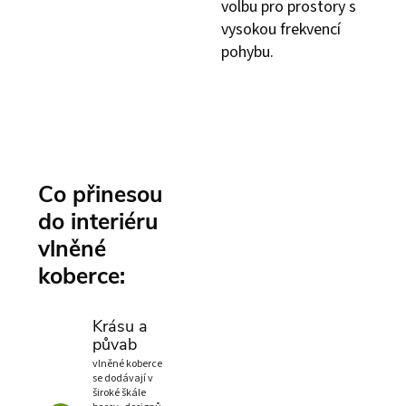
volbu pro prostory s
vysokou frekvencí
pohybu.
Co přinesou
do interiéru
vlněné
koberce:
Krásu a
půvab
vlněné koberce
se dodávají v
široké škále