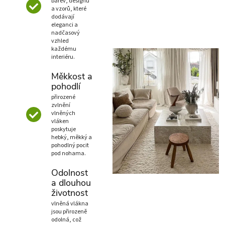
barev, designů
a vzorů, které
dodávají
eleganci a
nadčasový
vzhled
každému
interiéru.
Měkkost a
pohodlí
přirozené
zvlnění
vlněných
vláken
poskytuje
hebký, měkký a
pohodlný pocit
pod nohama.
Odolnost
a dlouhou
životnost
vlněná vlákna
jsou přirozeně
odolná, což