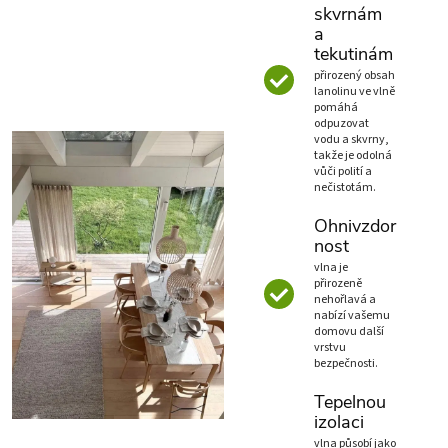
skvrnám
a
tekutinám
přirozený obsah
lanolinu ve vlně
pomáhá
odpuzovat
vodu a skvrny,
takže je odolná
vůči polití a
nečistotám.
Ohnivzdor
nost
vlna je
přirozeně
nehořlavá a
nabízí vašemu
domovu další
vrstvu
bezpečnosti.
Tepelnou
izolaci
vlna působí jako