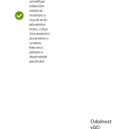
umožňuje
kobercům
odolávat
mačkání a
vracet se do
původního
tvaru, což je
činí ideálními
pro prostory s
vysokou
frekvencí
pohybu a
dlouhodobé
používání.
Odolnost
vůči