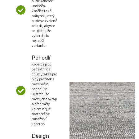
bude koberec
umístěn.
Změřte také
nábytek, který
bude ve zvolené
oblasti, abyste
se ujistili, že
vyberete tu
nejlepší
variantu.
Pohodlí
Koberce jsou
perfektní na
chůzi, takže pro
plný prožitek a
maximální
pohodlí se
ujistěte, že
mezi jeho okraji
a předměty
kolem něj je
dostatečné
množství
koberce.
Design