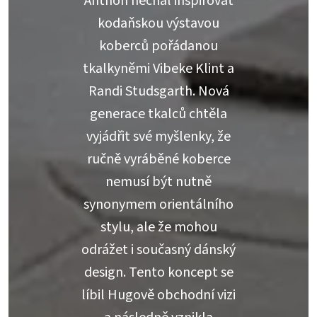
Anthon nechal inspirovat
kodaňskou výstavou
koberců pořádanou
tkalkyněmi Vibeke Klint a
Randi Studsgarth. Nová
generace tkalců chtěla
vyjádřit své myšlenky, že
ručně vyráběné koberce
nemusí být nutně
synonymem orientálního
stylu, ale že mohou
odrážet i současný dánský
design. Tento koncept se
líbil Hugově obchodní vizi