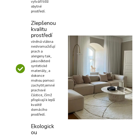
vytváří tišší
obytné
prostředí.
Zlepšenou
kvalitu
prostředí
vlněná vlákna
neshromažďují
prach a
alergeny tak,
jako některé
syntetické
materiály, a
dokonce
mohou pomoci
zachytit jemné
prachové
částice, čímž
přispívají k lepší
kvalitě
domácího
prostředí.
Ekologick
ou