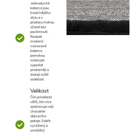
Jednoduché
koberce jsou
tradičnějšího
stylu a v
prostoru mohou
zůstat bez
povšimnutí.
Naopak
moderní
vzorované
koberce
pomohou
místnosti
vypadat
prostorněji a
dodají svěží
osobitost.
Velikost
Čím je koberec
větší, tím více
sjednocuje celý
charakter
obývacího
pokoje. Dobře
vyvážený a
umístěný