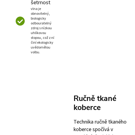
šetrnost
vlna je
obnovitelný,
biologicky
odbouratelný
zdroj s nízkou
uhlíkovou
stopou, což z ní
činí ekologicky
uvědomělou
volbu.
Ručně tkané
koberce
Technika ručně tkaného
koberce spočívá v