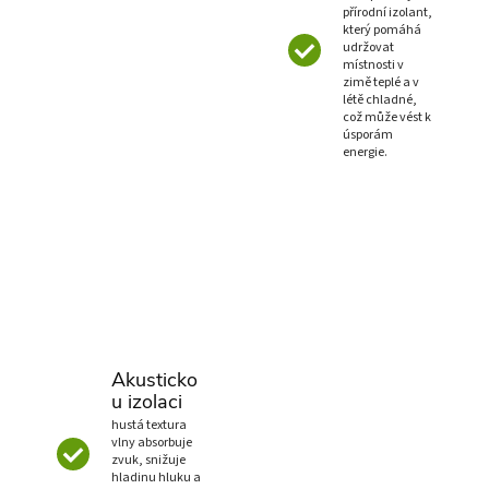
přírodní izolant,
který pomáhá
udržovat
místnosti v
zimě teplé a v
létě chladné,
což může vést k
úsporám
energie.
Akusticko
u izolaci
hustá textura
vlny absorbuje
zvuk, snižuje
hladinu hluku a