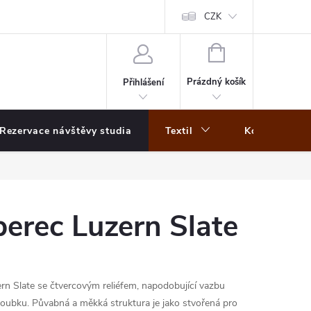
CZK
NÁKUPNÍ
KOŠÍK
Prázdný košík
Přihlášení
Rezervace návštěvy studia
Textil
Koberce
erec Luzern Slate
rn Slate se čtvercovým reliéfem, napodobující vazbu
hloubku. Půvabná a měkká struktura je jako stvořená pro