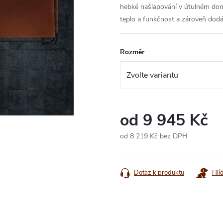
hebké našlapování v útulném domo
teplo a funkčnost a zároveň dod
Rozměr
od
9 945 Kč
od
8 219 Kč
bez DPH
Měrná
cena:
Dotaz k produktu
Hlí