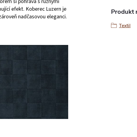
rem si pohrává s různými
ující efekt. Koberec Luzern je
Produkt n
 zároveň nadčasovou eleganci.
Textil