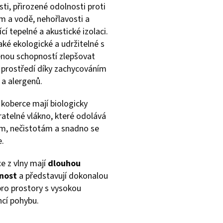
ti, přirozené odolnosti proti
m a vodě, nehořlavosti a
ící tepelné a akustické izolaci.
aké ekologické a udržitelné s
enou schopností zlepšovat
u prostředí díky zachycováním
 a alergenů.
 koberce mají biologicky
atelné vlákno, které odolává
m, nečistotám a snadno se
e.
e z vlny mají
dlouhou
nost
a představují dokonalou
pro prostory s vysokou
ncí pohybu.