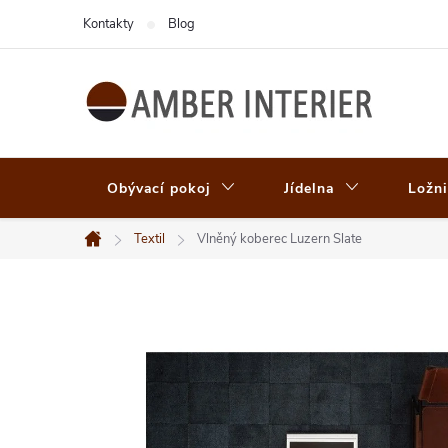
Přejít
Kontakty
Blog
na
obsah
Obývací pokoj
Jídelna
Ložni
Textil
Vlněný koberec Luzern Slate
Domů