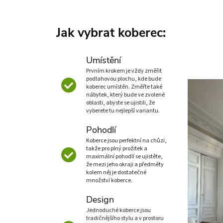
Jak vybrat koberec:
Umístění
Prvním krokem je vždy změřit
podlahovou plochu, kde bude
koberec umístěn. Změřte také
nábytek, který bude ve zvolené
oblasti, abyste se ujistili, že
vyberete tu nejlepší variantu.
Pohodlí
Koberce jsou perfektní na chůzi,
takže pro plný prožitek a
maximální pohodlí se ujistěte,
že mezi jeho okraji a předměty
kolem něj je dostatečné
množství koberce.
Design
Jednoduché koberce jsou
tradičnějšího stylu a v prostoru