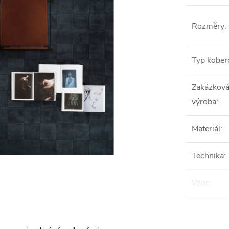
Rozměry
:
Typ kober
Zakázkov
výroba
:
Materiál
:
Technika
:
Vzor
: