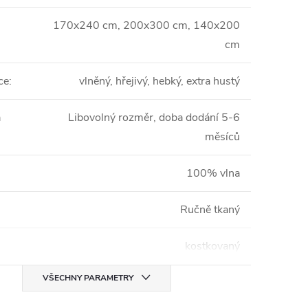
170x240 cm, 200x300 cm, 140x200
cm
ce
:
vlněný, hřejivý, hebký, extra hustý
á
Libovolný rozměr, doba dodání 5-6
měsíců
100% vlna
Ručně tkaný
kostkovaný
VŠECHNY PARAMETRY