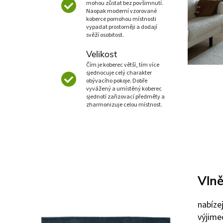
mohou zůstat bez povšimnutí.
Naopak moderní vzorované
koberce pomohou místnosti
vypadat prostorněji a dodají
svěží osobitost.
Velikost
Čím je koberec větší, tím více
sjednocuje celý charakter
obývacího pokoje. Dobře
vyvážený a umístěný koberec
sjednotí zařizovací předměty a
zharmonizuje celou místnost.
Vlně
nabízej
výjime