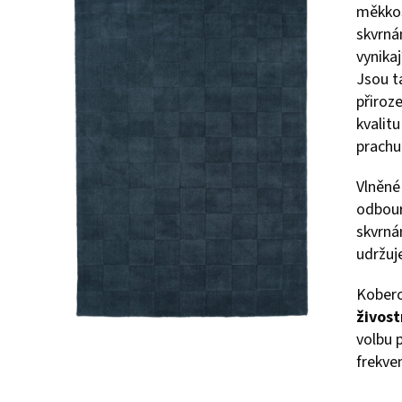
měkkos
skvrná
vynikaj
Jsou t
přiroz
kvalit
prachu
Vlněné
odbour
skvrná
udržuj
Koberc
živost
volbu 
frekve