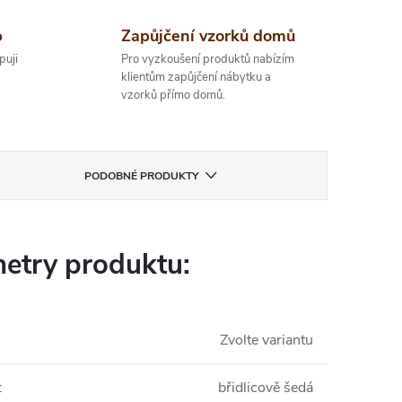
p
Zapůjčení vzorků domů
puji
Pro vyzkoušení produktů nabízím
klientům zapůjčení nábytku a
vzorků přímo domů.
PODOBNÉ PRODUKTY
etry produktu:
Zvolte variantu
:
břidlicově šedá