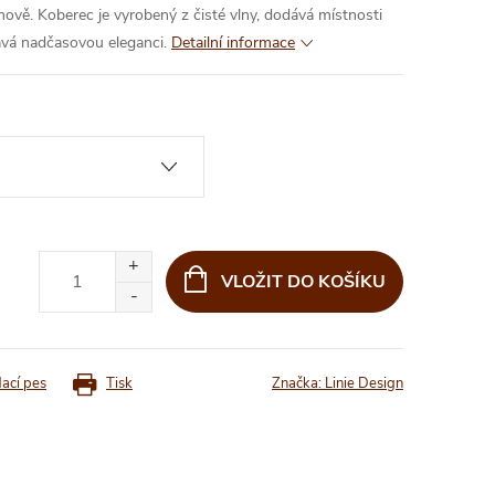
vě. Koberec je vyrobený z čisté vlny, dodává místnosti
ává nadčasovou eleganci.
Detailní informace
VLOŽIT DO KOŠÍKU
dací pes
Tisk
Značka:
Linie Design