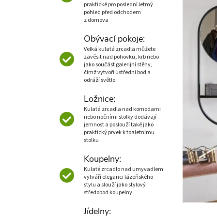
praktické pro poslední letmý
pohled před odchodem
z domova
Obývací pokoje:
Velká kulatá zrcadla můžete
zavěsit nad pohovku, krb nebo
jako součást galerijní stěny,
čímž vytvoří ústřední bod a
odráží světlo
Ložnice:
Kulatá zrcadla nad komodami
nebo nočními stolky dodávají
jemnost a poslouží také jako
praktický prvek k toaletnímu
stolku
Koupelny:
Kulaté zrcadlo nad umyvadlem
vytváří eleganci lázeňského
stylu a slouží jako stylový
středobod koupelny
Jídelny: