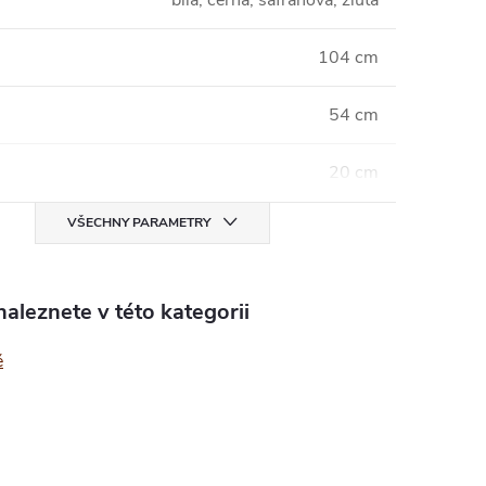
bílá, černá, šafránová, žlutá
104 cm
54 cm
20 cm
VŠECHNY PARAMETRY
aleznete v této kategorii
ě