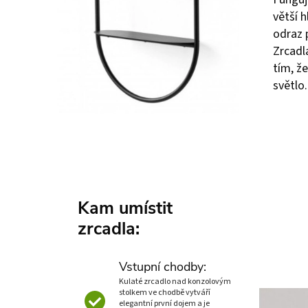
větší 
odraz p
Zrcadla
tím, že
světlo.
Kam umístit
zrcadla:
Vstupní chodby:
Kulaté zrcadlo nad konzolovým
stolkem ve chodbě vytváří
elegantní první dojem a je