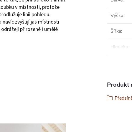
Barva
:
hloubku v místnosti, protože
rodlužuje linii pohledu.
Výška
:
 navíc zvyšují jas místnosti
 odrážejí přirozené i umělé
Šířka
:
Hloubka
:
Produkt n
Předsín