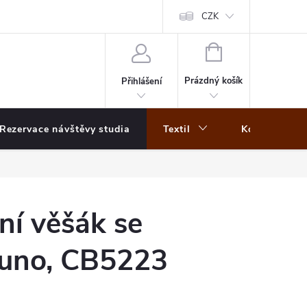
CZK
NÁKUPNÍ
KOŠÍK
Prázdný košík
Přihlášení
Rezervace návštěvy studia
Textil
Koberce
ní věšák se
Juno, CB5223