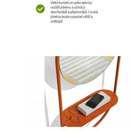
Velké kulaté zrcadlo opticky
rozšíří jídelnu a učinit ji
otevřenější a příjemnější. I malá
jídelna bude vypadat větší a
světlejší