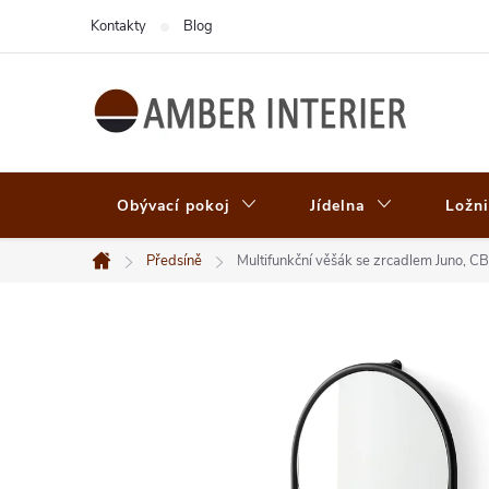
Přejít
Kontakty
Blog
na
obsah
Obývací pokoj
Jídelna
Ložni
Předsíně
Multifunkční věšák se zrcadlem Juno, 
Domů