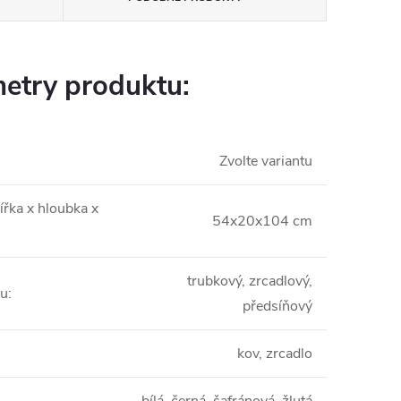
etry produktu:
Zvolte variantu
ířka x hloubka x
54x20x104 cm
trubkový, zrcadlový,
nu
:
předsíňový
kov, zrcadlo