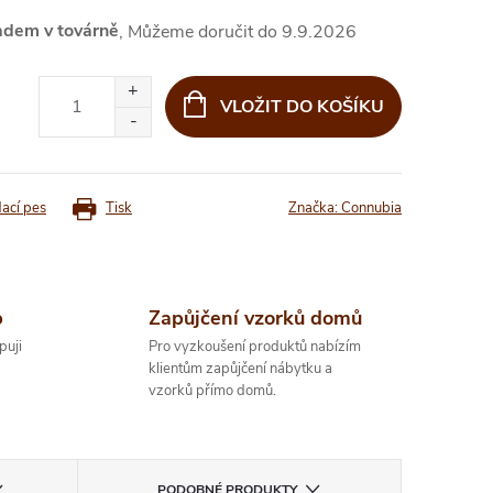
adem v továrně
9.9.2026
VLOŽIT DO KOŠÍKU
dací pes
Tisk
Značka:
Connubia
p
Zapůjčení vzorků domů
puji
Pro vyzkoušení produktů nabízím
klientům zapůjčení nábytku a
vzorků přímo domů.
PODOBNÉ PRODUKTY