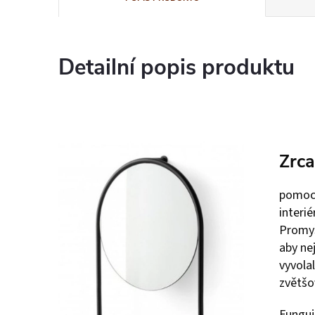
Detailní popis produktu
Zrca
pomocí
interi
Promyš
aby ne
vyvola
zvětšo
Funguj