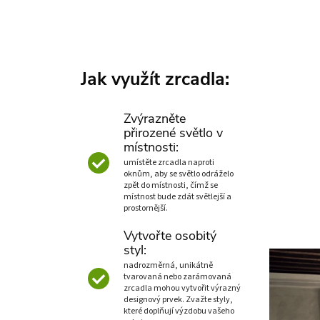
Jak využít zrcadla:
Zvýrazněte
přirozené světlo v
místnosti:
umístěte zrcadla naproti
oknům, aby se světlo odráželo
zpět do místnosti, čímž se
místnost bude zdát světlejší a
prostornější.
Vytvořte osobitý
styl:
nadrozměrná, unikátně
tvarovaná nebo zarámovaná
zrcadla mohou vytvořit výrazný
designový prvek. Zvažte styly,
které doplňují výzdobu vašeho