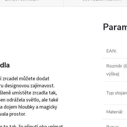
Param
EAN
:
dla
Rozměr (š
výška)
:
 zrcadel můžete dodat
éru designovou zajímavost.
leně umístěte zrcadla tak,
Typ stoja
jen odrážela světlo, ale také
la dojem hloubky a magicky
Materiál
:
vala prostor.
e to tak, že přinutí oko vnímat