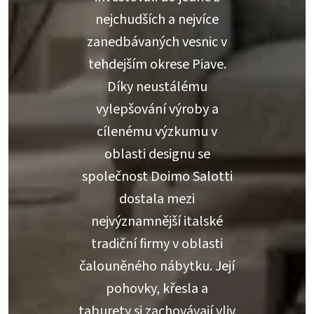
nejchudších a nejvíce
zanedbávaných vesnic v
tehdejším okrese Piave.
Díky neustálému
vylepšování výroby a
cílenému výzkumu v
oblasti designu se
společnost Doimo Salotti
dostala mezi
nejvýznamnější italské
tradiční firmy v oblasti
čalouněného nábytku. Její
pohovky, křesla a
taburety si zachovávají vliv