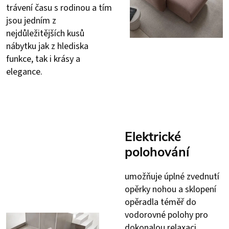
trávení času s rodinou a tím
jsou jedním z
nejdůležitějších kusů
nábytku jak z hlediska
funkce, tak i krásy a
elegance.
Elektrické
polohování
umožňuje úplné zvednutí
opěrky nohou a sklopení
opěradla téměř do
vodorovné polohy pro
dokonalou relaxaci.