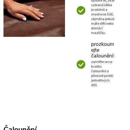
ujistěte se, že je
vybraná látka
je odolná a
snadno se čistí,
zejména pokud
máte děti nebo
domácí
mazlíčky.
prozkoum
ejte
čalounění:
zaměřte se na
kvalitu
čalounění a
přesnost prošití
jednotlivých
dílů.
Čalounění