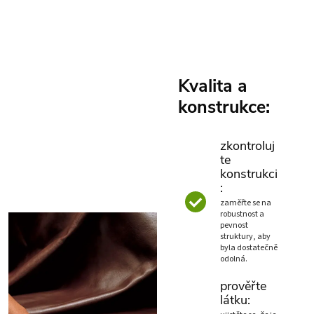
Kvalita a
konstrukce:
zkontroluj
te
konstrukci
:
zaměřte se na
robustnost a
pevnost
struktury, aby
byla dostatečně
odolná.
prověřte
látku: