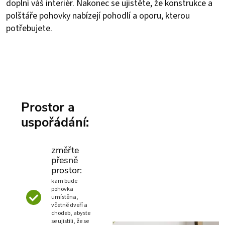
doplní váš interiér. Nakonec se ujistěte, že konstrukce a
polštáře pohovky nabízejí pohodlí a oporu, kterou
potřebujete.
Prostor a
uspořádání:
změřte
přesně
prostor:
kam bude
pohovka
umístěna,
včetně dveří a
chodeb, abyste
se ujistili, že se