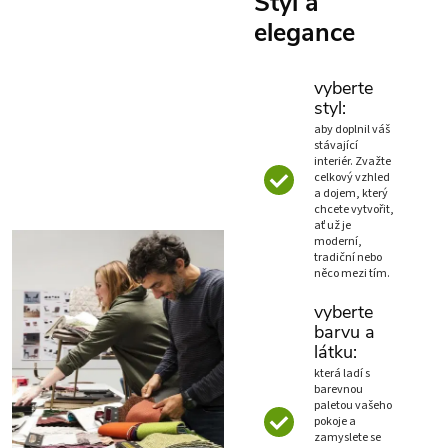
Styl a
elegance
vyberte
styl:
aby doplnil váš
stávající
interiér. Zvažte
celkový vzhled
a dojem, který
chcete vytvořit,
ať už je
moderní,
tradiční nebo
něco mezi tím.
vyberte
barvu a
látku:
která ladí s
barevnou
paletou vašeho
pokoje a
zamyslete se