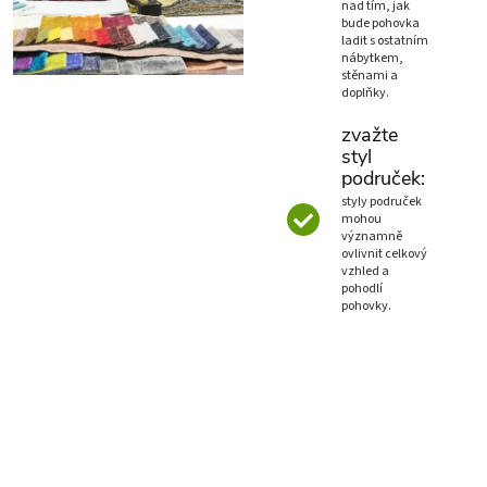
nad tím, jak
bude pohovka
ladit s ostatním
nábytkem,
stěnami a
doplňky.
zvažte
styl
područek:
styly područek
mohou
významně
ovlivnit celkový
vzhled a
pohodlí
pohovky.