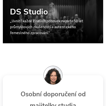
DS Studio
„Uvnitř každé z našich pohovek najdete 50 let
průmyslových zkušeností a autentického
řemeslného zpracování."
Osobní doporučení od
majitelky studia