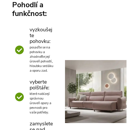
Pohodlí a
funkčnost:
vyzkoušej
te
pohovku:
posaďte se na
pohovku a
zhodnoťte její
úroveň pohodlí,
hloubku sedáku
a oporu zad.
vyberte
polštáře:
které nabízejí
správnou
úroveň opory a
pevnosti pro
vaše potřeby.
zamyslete
se nad