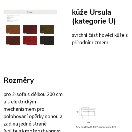
kůže Ursula
(kategorie U)
svrchní část hovězí kůže s
přírodním zrnem
Rozměry
pro 2-sofa s délkou 200 cm
a s elektrickým
mechanismem pro
polohování opěrky nohou a
zad na jedné straně
(volitelná možnost vpravo