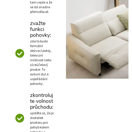
tam vejde a že
se dá snadno
přemisťovat.
zvažte
funkci
pohovky:
zda to bude
formální
obývací pokoj,
televizní
místnost nebo
víceúčelový
prostor. To
ovlivní styl a
uspořádání
pohovky.
zkontroluj
te volnost
průchodu:
ujistěte se, že je
dostatek
prostoru pro
pohyb kolem