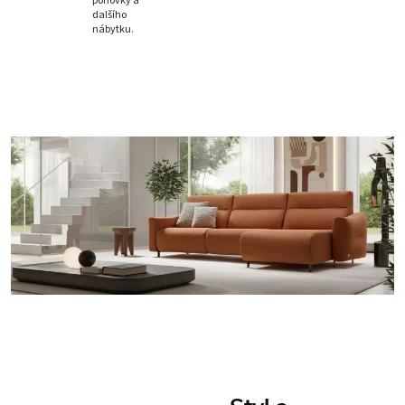
pohovky a
dalšího
nábytku.