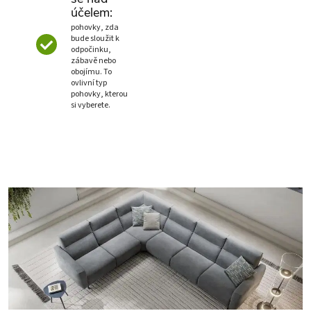
účelem:
pohovky, zda
bude sloužit k
odpočinku,
zábavě nebo
obojímu. To
ovlivní typ
pohovky, kterou
si vyberete.