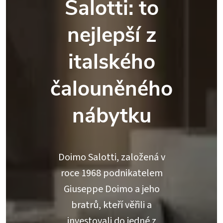
Salotti: to
nejlepší z
italského
čalouněného
nábytku
Doimo Salotti, založená v
roce 1968 podnikatelem
Giuseppe Doimo a jeho
bratrů, kteří věřili a
investovali do jedné z