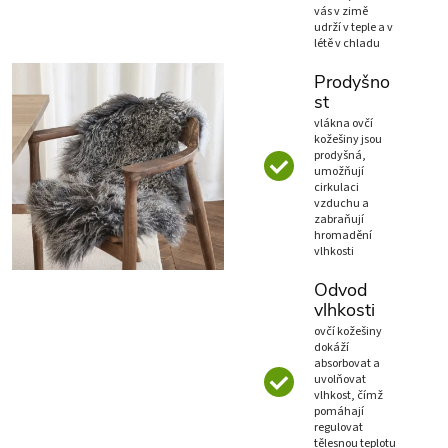
vás v zimě
udrží v teple a v
létě v chladu
Prodyšno
st
vlákna ovčí
kožešiny jsou
prodyšná,
umožňují
cirkulaci
vzduchu a
zabraňují
hromadění
vlhkosti
Odvod
vlhkosti
ovčí kožešiny
dokáží
absorbovat a
uvolňovat
vlhkost, čímž
pomáhají
regulovat
tělesnou teplotu