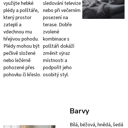
využijte hebké
sledování televize
plédy a polštáře,
nebo při večerním
který prostor
posezení na
zateplí a
terase. Dobře
vdechnou mu
zvolené
hřejivou pohodu.
kombinace s
Plédy mohou být
polštáři dokáží
pečlivě složené
změnit výraz
nebo ležérně
místnosti a
pohozené přes
podpořit jeho
pohovku či křeslo.
osobitý styl.
Barvy
Bílá, béžová, hnědá, šedá