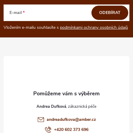
á
E-mail
ODEBÍRAT
p
Vložením e-mailu souhlasíte s
podmínkami ochrany osobních údajů
a
t
í
Andrea Dufková
andreadufkova
@
amber.cz
+420 602 373 696