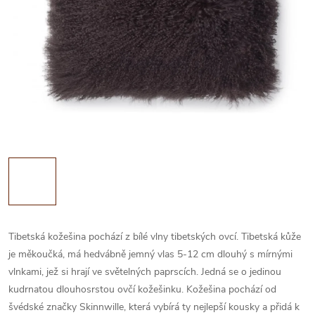
Tibetská kožešina pochází z bílé vlny tibetských ovcí. Tibetská kůže
je měkoučká, má hedvábně jemný vlas 5-12 cm dlouhý s mírnými
vlnkami, jež si hrají ve světelných paprscích. Jedná se o jedinou
kudrnatou dlouhosrstou ovčí kožešinku. Kožešina pochází od
švédské značky Skinnwille, která vybírá ty nejlepší kousky a přidá k