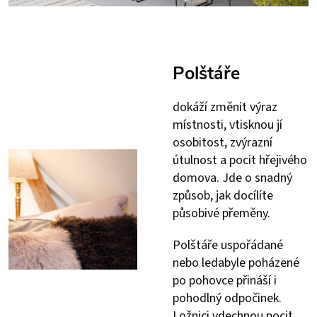
Polštáře
dokáží změnit výraz
místnosti, vtisknou jí
osobitost, zvýrazní
útulnost a pocit hřejivého
domova. Jde o snadný
způsob, jak docílíte
působivé přeměny.
Polštáře uspořádané
nebo ledabyle poházené
po pohovce přináší i
pohodlný odpočinek.
Ložnici vdechnou pocit