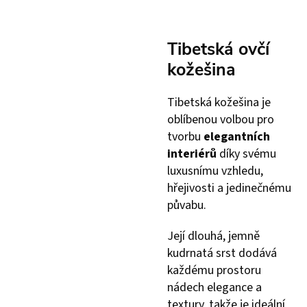
Tibetská ovčí
kožešina
Tibetská kožešina je
oblíbenou volbou pro
tvorbu
elegantních
interiérů
díky svému
luxusnímu vzhledu,
hřejivosti a jedinečnému
půvabu.
Její dlouhá, jemně
kudrnatá srst dodává
každému prostoru
nádech elegance a
textury, takže je ideální