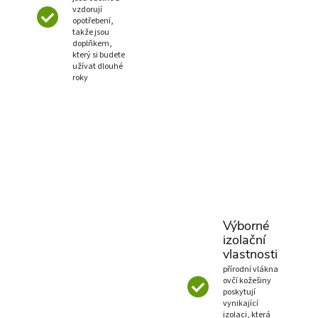
vzdorují
opotřebení,
takže jsou
doplňkem,
který si budete
užívat dlouhé
roky
Výborné
izolační
vlastnosti
přírodní vlákna
ovčí kožešiny
poskytují
vynikající
izolaci, která