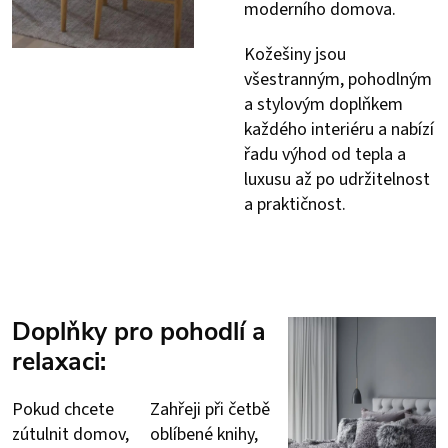
moderního domova.
Kožešiny jsou
všestranným, pohodlným
a stylovým doplňkem
každého interiéru a nabízí
řadu výhod od tepla a
luxusu až po udržitelnost
a praktičnost.
Doplňky pro pohodlí a
relaxaci:
Pokud chcete
Zahřeji při četbě
zútulnit domov,
oblíbené knihy,