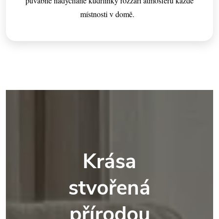
půvabné nadýchané kudrlinky rozzáří atmosféru každé
místnosti v domě.
Krása
stvořená
přírodou