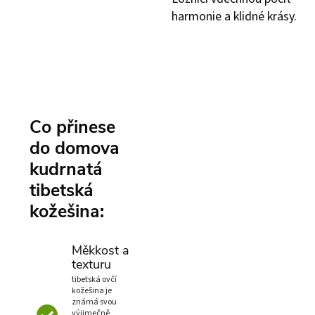
harmonie a klidné krásy.
Co přinese
do domova
kudrnatá
tibetská
kožešina:
Měkkost a
texturu
tibetská ovčí
kožešina je
známá svou
výjimečně