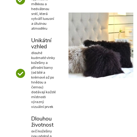
měkkou a
hedvábnou
srstí, která
vytváří luxusní
a útulnou
atmosféru
Unikátní
vzhled
dlouhé
kudrnaté vlnky
kožešiny a
přírodní barvy
(od bílé a
krémové až po
hnědou a
černou)
dodávají každé
místnosti
výrazný
vizuální prvek
Dlouhou
životnost
ovčí kožešiny
jsou odolné a