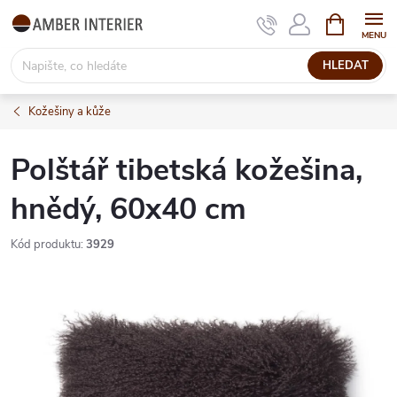
Přejít
NÁKUPNÍ
KOŠÍK
na
obsah
HLEDAT
Kožešiny a kůže
Polštář tibetská kožešina,
hnědý, 60x40 cm
Kód produktu:
3929