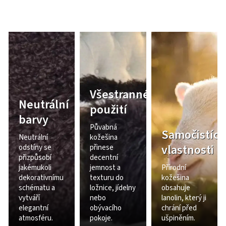
Všestranné
Neutrální
použití
barvy
Půvabná
Samočistící
Neutrální
kožešina
vlastnosti
odstíny se
přinese
přizpůsobí
decentní
jakémukoli
jemnost a
Přírodní
dekorativnímu
texturu do
kožešina
schématu a
ložnice, jídelny
obsahuje
vytváří
nebo
lanolin, který ji
elegantní
obývacího
chrání před
atmosféru.
pokoje.
ušpiněním.