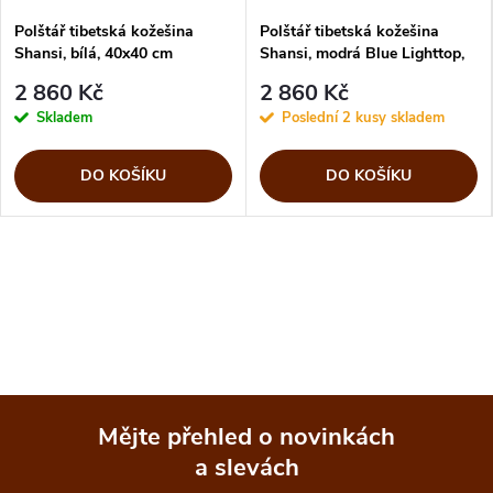
Polštář tibetská kožešina
Polštář tibetská kožešina
Shansi, bílá, 40x40 cm
Shansi, modrá Blue Lighttop,
40x40 cm
2 860 Kč
2 860 Kč
Skladem
Poslední 2 kusy skladem
DO KOŠÍKU
DO KOŠÍKU
Mějte přehled o novinkách
a slevách
Z