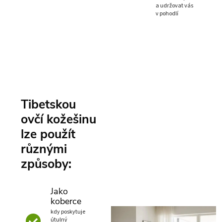
a udržovat vás
v pohodlí
Tibetskou
ovčí kožešinu
lze použít
různými
způsoby:
Jako
koberce
kdy poskytuje
útulný