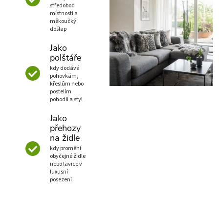
středobod
místnosti a
měkoučký
došlap
Jako
polštáře
kdy dodává
pohovkám,
křeslům nebo
postelím
pohodlí a styl
Jako
přehozy
na židle
kdy promění
obyčejné židle
nebo lavice v
luxusní
posezení