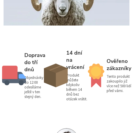
14 dní
Doprava
na
Ověřeno
do tří
vrácení
zákazníky
dnů
Produkt
Tento produkt
Objednávky
můžete
zakoupilo již
do 12:00
kdykoliv
více než 500 lidí
odesíláme
během 14
před vámi.
ještě v ten
dnů bez
stejný den.
otázek vrátit.