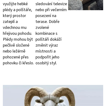
využijte hebké
sledování televize
plédy a polštáře,
nebo při večerním
který prostor
posezení na
zateplí a
terase. Dobře
vdechnou mu
zvolené
hřejivou pohodu.
kombinace s
Plédy mohou být
polštáři dokáží
pečlivě složené
změnit výraz
nebo ležérně
místnosti a
pohozené přes
podpořit jeho
pohovku či křeslo.
osobitý styl.