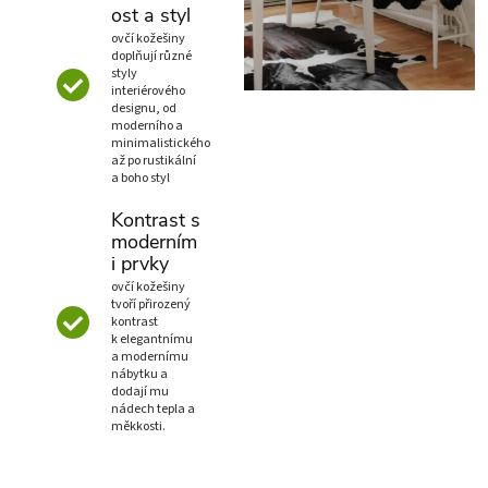
ost a styl
ovčí kožešiny
doplňují různé
styly
interiérového
designu, od
moderního a
minimalistického
až po rustikální
a boho styl
Kontrast s
moderním
i prvky
ovčí kožešiny
tvoří přirozený
kontrast
k elegantnímu
a modernímu
nábytku a
dodají mu
nádech tepla a
měkkosti.