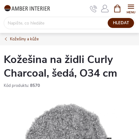
Přejít
NÁKUPNÍ
KOŠÍK
na
obsah
HLEDAT
Kožešiny a kůže
Kožešina na židli Curly
Charcoal, šedá, O34 cm
Kód produktu:
8570