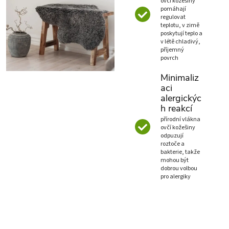
ovčí kožešiny
pomáhají
regulovat
teplotu, v zimě
poskytují teplo a
v létě chladivý,
příjemný
povrch
Minimaliz
aci
alergickýc
h reakcí
přírodní vlákna
ovčí kožešiny
odpuzují
roztoče a
bakterie, takže
mohou být
dobrou volbou
pro alergiky