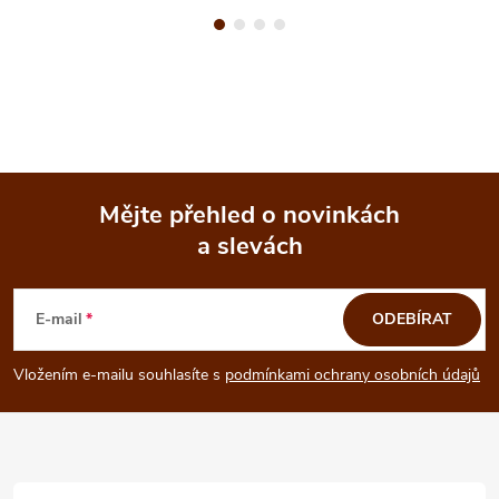
Mějte přehled o novinkách
a slevách
Z
á
E-mail
ODEBÍRAT
p
Vložením e-mailu souhlasíte s
podmínkami ochrany osobních údajů
a
t