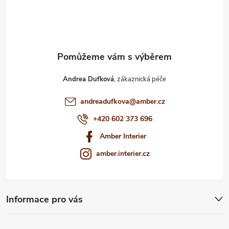
í
Andrea Dufková
andreadufkova
@
amber.cz
+420 602 373 696
Amber Interier
amber.interier.cz
Informace pro vás