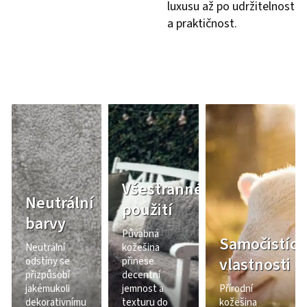
luxusu až po udržitelnost
a praktičnost.
Všestranné
Neutrální
použití
barvy
Půvabná
Samočistící
Neutrální
kožešina
vlastnosti
odstíny se
přinese
přizpůsobí
decentní
jakémukoli
jemnost a
Přírodní
dekorativnímu
texturu do
kožešina