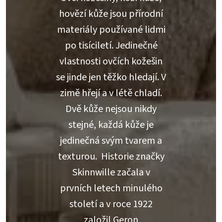
hovězí kůže jsou přírodní
materiály používané lidmi
po tisíciletí. Jedinečné
vlastnosti ovčích kožešin
se jinde jen těžko hledají. V
zimě hřejí a v létě chladí.
Dvě kůže nejsou nikdy
stejné, každá kůže je
jedinečná svým tvarem a
texturou. Historie značky
Skinnwille začala v
prvních letech minulého
století a v roce 1922
založil Geron