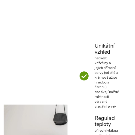
Unikátní
vzhled
hebkost
kožešiny a
jejich přírodní
barvy (od bílé a
krémové až po
hnědou a
černou)
dodávají každé
místnosti
výrazný
vizuální prvek
Regulaci
teploty
přírodní vlákna