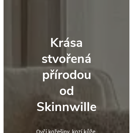
Krása
stvořená
přírodou
od
Skinnwille
Ovčí kožešiny, kozí kůže,