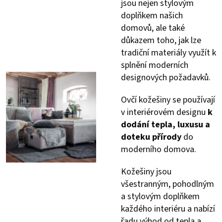
jsou nejen stylovým
doplňkem našich
domovů, ale také
důkazem toho, jak lze
tradiční materiály využít k
splnění moderních
designových požadavků.
Ovčí kožešiny se používají
v interiérovém designu
k
dodání tepla, luxusu a
doteku přírody
do
moderního domova.
Kožešiny jsou
všestranným, pohodlným
a stylovým doplňkem
každého interiéru a nabízí
řadu výhod od tepla a