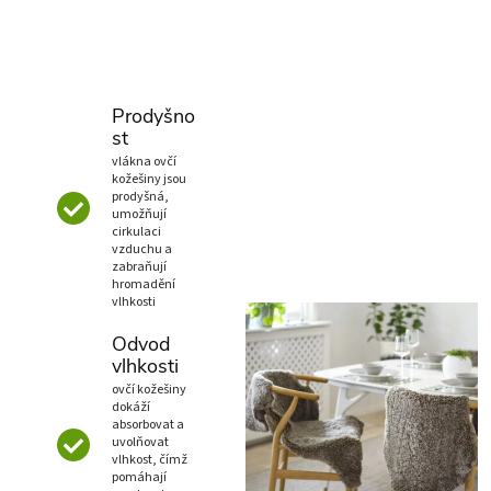
Prodyšno
st
vlákna ovčí
kožešiny jsou
prodyšná,
umožňují
cirkulaci
vzduchu a
zabraňují
hromadění
vlhkosti
Odvod
vlhkosti
ovčí kožešiny
dokáží
absorbovat a
uvolňovat
vlhkost, čímž
pomáhají