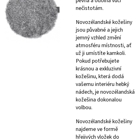
pevná a odolná vůči
nečistotám.
Novozélandské kožešiny
jsou půvabné a jejich
jemný vzhled změní
atmosféru místnosti, ať
už ji umístíte kamkoli.
Pokud potřebujete
krásnou a exkluzivní
kožešinu, která dodá
vašemu interiéru hebký
nádech, je novozélandská
kožešina dokonalou
volbou.
Novozélandské kožešiny
najdeme ve formě
hřejivých vložek do