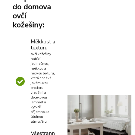
do domova
ovčí
kožešiny:
Měkkost a
texturu
ovčí kožešiny
nabízí
jedinečnou,
měkkou a
hebkou texturu,
která dodává
jakémukoli
prostoru
vizuální a
dotekovou
jemnost a
vytvoří
příjemnou a
útulnou
atmosféru
Všestrann