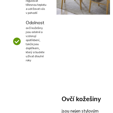
regulovat
tělesnou teplotu
a udržovat vás
v pohodlí
Odolnost
ovčí kožešiny
jsou odolné a
vzdorují
opotřebení,
takže jsou
doplňkem,
který si budete
užívat dlouhé
roky
Ovčí kožešiny
jsou nejen stylovým