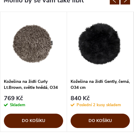
Kožešina na židli Curly
Kožešina na židli Gently, černá,
Lt.Brown, světle hnědá, O34
O34 cm
cm
769 Kč
840 Kč
Skladem
Poslední 2 kusy skladem
DO KOŠÍKU
DO KOŠÍKU