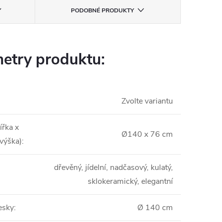
PODOBNÉ PRODUKTY
etry produktu:
Zvolte variantu
ířka x
Ø140 x 76 cm
 výška)
:
dřevěný, jídelní, nadčasový, kulatý,
sklokeramický, elegantní
esky
:
Ø 140 cm