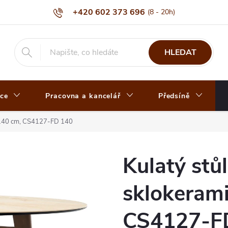
+420 602 373 696
HLEDAT
ce
Pracovna a kancelář
Předsíně
 O140 cm, CS4127-FD 140
Kulatý stůl
sklokeram
CS4127-F