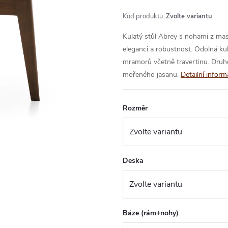
Kód produktu:
Zvolte variantu
Kulatý stůl Abrey s nohami z ma
eleganci a robustnost. Odolná ku
mramorů včetně travertinu. Druho
mořeného jasanu.
Detailní infor
Rozměr
Deska
Báze (rám+nohy)