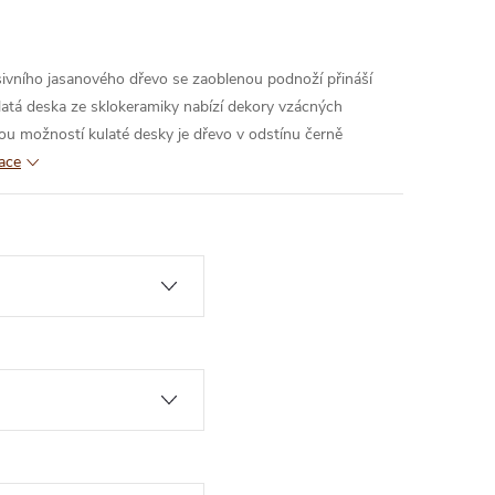
sivního jasanového dřevo se zaoblenou podnoží přináší
latá deska ze sklokeramiky nabízí dekory vzácných
u možností kulaté desky je dřevo v odstínu černě
mace