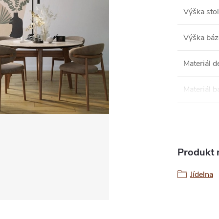
Výška sto
Výška báz
Materiál d
Materiál b
Produkt n
Jídelna