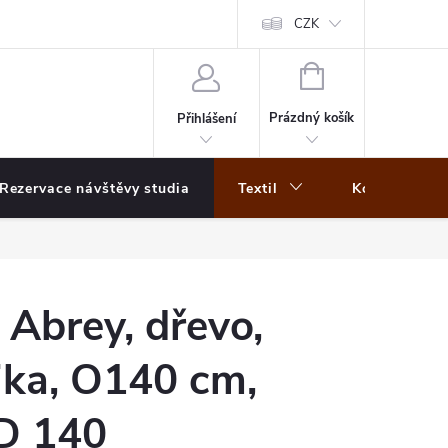
CZK
NÁKUPNÍ
KOŠÍK
Prázdný košík
Přihlášení
Rezervace návštěvy studia
Textil
Koberce
 Abrey, dřevo,
ika, O140 cm,
D 140