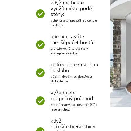
když nechcete
využít místo podél
stěny:
volný prostor pro stůl je v centru
místnosti
kde očekáváte
menší počet hostů:
protože velké kulaté stoly
ztěžují komunikaci
potřebujete snadnou
obsluhu:
všichni dosáhnou do středu
stolu stejně
vyžadujete
bezpečný průchod:
kulaté hrany jsou bezpečnější a
lépe průchozí
když
neřešíte hierarchii v