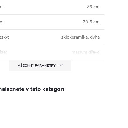
lu
:
76 cm
e
:
70,5 cm
esky
:
sklokeramika, dýha
áze
:
masivní dřevo
VŠECHNY PARAMETRY
aleznete v této kategorii