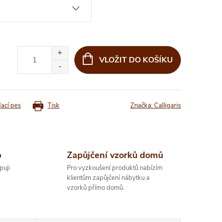
VLOŽIT DO KOŠÍKU
dací pes
Tisk
Značka:
Calligaris
p
Zapůjčení vzorků domů
puji
Pro vyzkoušení produktů nabízím
klientům zapůjčení nábytku a
vzorků přímo domů.