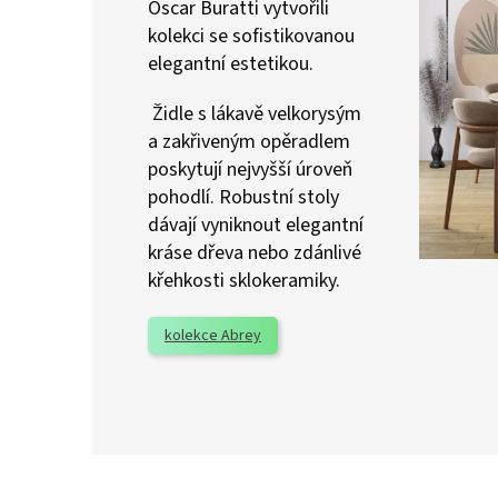
Oscar Buratti vytvořili
kolekci se sofistikovanou
elegantní estetikou.
Židle s lákavě velkorysým
a zakřiveným opěradlem
poskytují nejvyšší úroveň
pohodlí.‎ Robustní stoly
dávají vyniknout elegantní
kráse dřeva nebo zdánlivé
křehkosti sklokeramiky.
kolekce Abrey