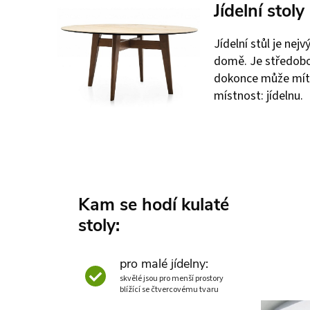
Jídelní stoly
Jídelní stůl je ne
domě. Je středob
dokonce může mít
místnost: jídelnu.
Kam se hodí kulaté
stoly:
pro malé jídelny:
skvělé jsou pro menší prostory
blížící se čtvercovému tvaru