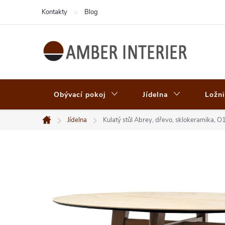
Přejít
Kontakty
Blog
na
obsah
Obývací pokoj
Jídelna
Ložni
Jídelna
Kulatý stůl Abrey, dřevo, sklokeramika,
Domů