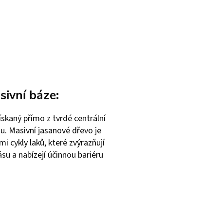
ivní báze:
ískaný přímo z tvrdé centrální
. Masivní jasanové dřevo je
i cykly laků, které zvýrazňují
su a nabízejí účinnou bariéru