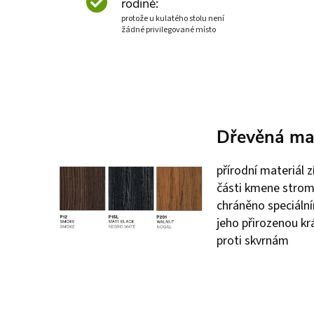
rodině:
protože u kulatého stolu není
žádné privilegované místo
Dřevěná mas
přírodní materiál z
části kmene stromu
chráněno speciálním
jeho přirozenou krá
proti skvrnám