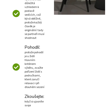
důležitá
vzhledem k
postavě
sedících, což
bývá obtížné,
protože každý
člověk je
originální: tady
se partneři musí
shodnout
Pohodlí:
protože pohodlí
je u židlí
hlavním
kritériem
výběru, zvažte
pořízení židlí s
područkami,
které zaručí
relaxaci i při
dlouhém sezení
Zkoušejte:
když si ujasníte
svoje