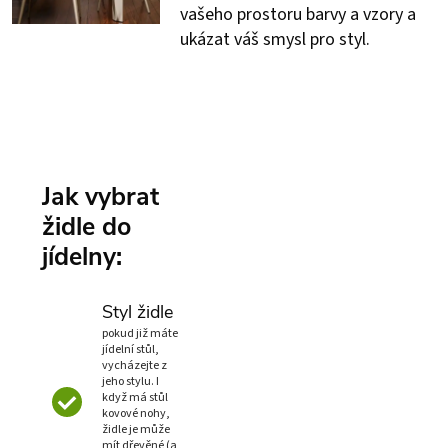
vašeho prostoru barvy a vzory a
ukázat váš smysl pro styl.
Jak vybrat
židle do
jídelny:
Styl židle
pokud již máte
jídelní stůl,
vycházejte z
jeho stylu. I
když má stůl
kovové nohy,
židle je může
mít dřevěné (a