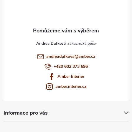
í
Andrea Dufková
andreadufkova
@
amber.cz
+420 602 373 696
Amber Interier
amber.interier.cz
Informace pro vás