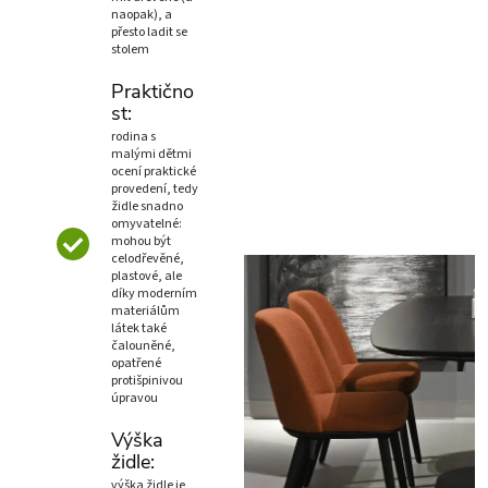
naopak), a
přesto ladit se
stolem
Praktično
st:
rodina s
malými dětmi
ocení praktické
provedení, tedy
židle snadno
omyvatelné:
mohou být
celodřevěné,
plastové, ale
díky moderním
materiálům
látek také
čalouněné,
opatřené
protišpinivou
úpravou
Výška
židle:
výška židle je