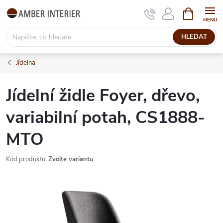
Přejít
NÁKUPNÍ
KOŠÍK
na
obsah
HLEDAT
Jídelna
Jídelní židle Foyer, dřevo,
variabilní potah, CS1888-
MTO
Kód produktu:
Zvolte variantu