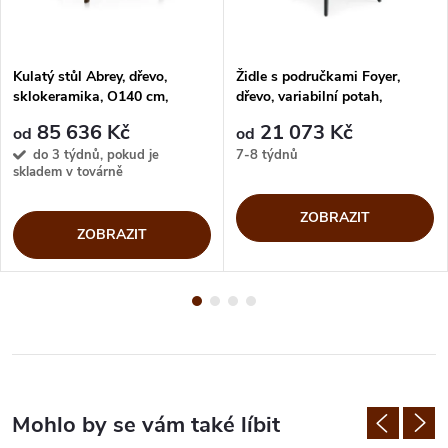
Kulatý stůl Abrey, dřevo,
Židle s područkami Foyer,
sklokeramika, O140 cm,
dřevo, variabilní potah,
CS4127-FD 140
CS2000-MTO
85 636 Kč
21 073 Kč
od
od
do 3 týdnů, pokud je
7-8 týdnů
skladem v továrně
ZOBRAZIT
ZOBRAZIT