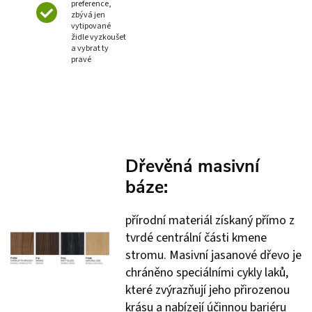
preference,
zbývá jen
vytipované
židle vyzkoušet
a vybrat ty
pravé
Dřevěná masivní
báze:
přírodní materiál získaný přímo z
tvrdé centrální části kmene
stromu. Masivní jasanové dřevo je
chráněno speciálními cykly laků,
které zvýrazňují jeho přirozenou
krásu a nabízejí účinnou bariéru