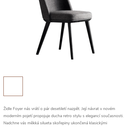
Židle Foyer nás vrátí o pár desetiletí nazpět. Její návrat v novém
moderním pojetí propojuje ducha retro stylu s elegancí současnosti.
Nadchne vás měkká silueta skořepiny ukončená klasickými