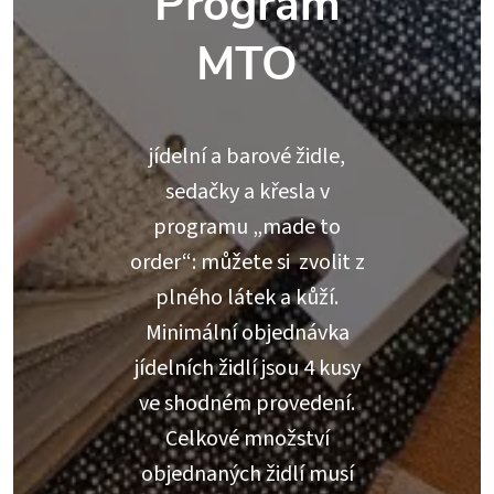
Program
MTO
jídelní a barové židle,
sedačky a křesla v
programu „made to
order“: můžete si zvolit z
plného látek a kůží.
Minimální objednávka
jídelních židlí jsou 4 kusy
ve shodném provedení.
Celkové množství
objednaných židlí musí