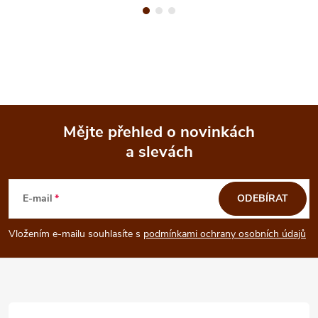
Mějte přehled o novinkách
a slevách
Z
á
E-mail
ODEBÍRAT
p
Vložením e-mailu souhlasíte s
podmínkami ochrany osobních údajů
a
t