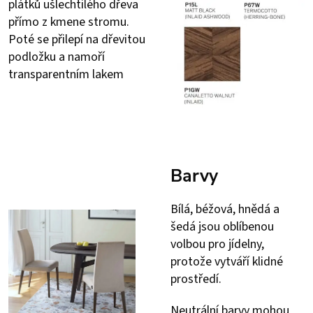
plátků ušlechtilého dřeva
přímo z kmene stromu.
Poté se přilepí na dřevitou
podložku a namoří
transparentním lakem
Barvy
Bílá, béžová, hnědá a
šedá jsou oblíbenou
volbou pro jídelny,
protože vytváří klidné
prostředí.
Neutrální barvy mohou