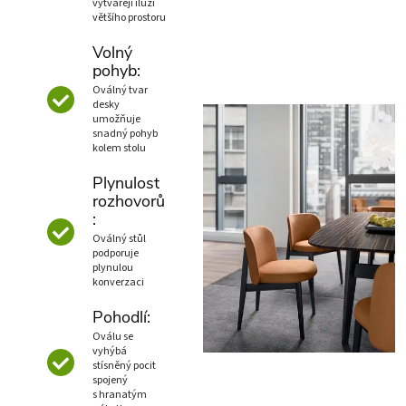
vytvářejí iluzi
většího prostoru
Volný
pohyb:
Oválný tvar
desky
umožňuje
snadný pohyb
kolem stolu
Plynulost
rozhovorů
:
Oválný stůl
podporuje
plynulou
konverzaci
Pohodlí:
Oválu se
vyhýbá
stísněný pocit
spojený
s hranatým