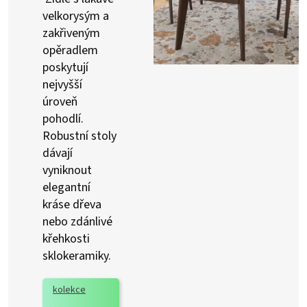
velkorysým a
zakřiveným
opěradlem
poskytují
nejvyšší
úroveň
pohodlí.‎
Robustní stoly
dávají
vyniknout
elegantní
kráse dřeva
nebo zdánlivé
křehkosti
sklokeramiky.
kolekce