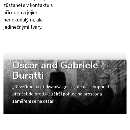
zůstanete v kontaktu s
přírodou a jejími
nedokonalými, ale
jedinečnými tvary.
Oscar and Gabriele
Buratti
„Nevěříme na překvapivá gesta, ale na schopnost
přenést do produktu širší pohled na prostor ​​a
zaměření se na detail“