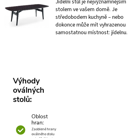
Jídelní stůl je nejvýznamnějším
stolem ve vašem domě. Je
středobodem kuchyně – nebo
dokonce může mít vyhrazenou
samostatnou místnost: jídelnu.
Výhody
oválných
stolů:
Oblost
hran:
Zaoblené hrany
oválného stolu