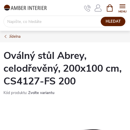
Přejít
NÁKUPNÍ
KOŠÍK
na
obsah
HLEDAT
Jídelna
Oválný stůl Abrey,
celodřevěný, 200x100 cm,
CS4127-FS 200
Kód produktu:
Zvolte variantu