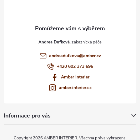
í
Andrea Dufková
andreadufkova
@
amber.cz
+420 602 373 696
Amber Interier
amber.interier.cz
Informace pro vás
Copyright 2026
AMBER INTERIER
. Všechna práva vyhrazena.