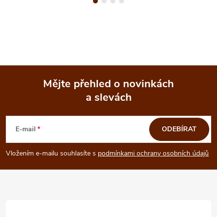
Mějte přehled o novinkách
a slevách
Z
á
E-mail
ODEBÍRAT
p
Vložením e-mailu souhlasíte s
podmínkami ochrany osobních údajů
a
t