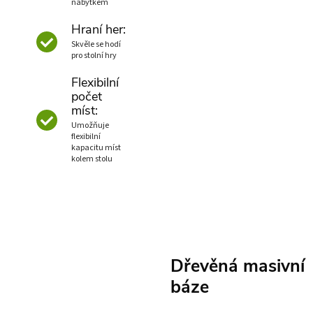
nábytkem
Hraní her:
Skvěle se hodí
pro stolní hry
Flexibilní
počet
míst:
Umožňuje
flexibilní
kapacitu míst
kolem stolu
Dřevěná masivní
báze