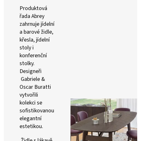
Produktová
řada Abrey
zahrnuje jídelní
a barové židle,
křesla, jídelní
stoly i
konferenční
stolky.
Designeři
Gabriele &
Oscar Buratti
vytvořili
kolekci se
sofistikovanou
elegantní
estetikou.
Židle s lákavě