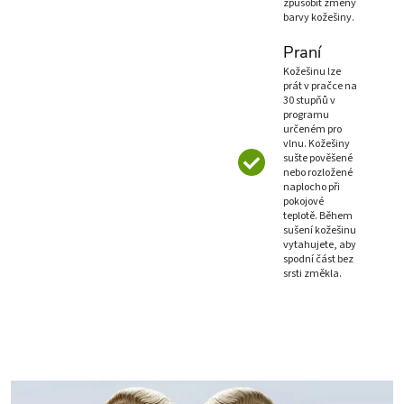
způsobit změny
barvy kožešiny.
Praní
Kožešinu lze
prát v pračce na
30 stupňů v
programu
určeném pro
vlnu. Kožešiny
sušte pověšené
nebo rozložené
naplocho při
pokojové
teplotě. Během
sušení kožešinu
vytahujete, aby
spodní část bez
srsti změkla.