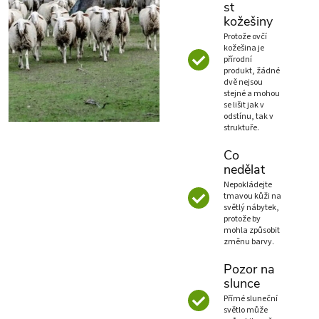
st
kožešiny
Protože ovčí
kožešina je
přírodní
produkt, žádné
dvě nejsou
stejné a mohou
se lišit jak v
odstínu, tak v
struktuře.
Co
nedělat
Nepokládejte
tmavou kůži na
světlý nábytek,
protože by
mohla způsobit
změnu barvy.
Pozor na
slunce
Přímé sluneční
světlo může