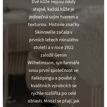
Dvě kůže nejsou nikdy
stejné, každá kůže je
jedinečná svým tvarem a
texturou. Historie značky
Skinnwille začala v
prvních letech minulého
století a v roce 1922
založil Geron
Wilhelmsson, syn farmáře
svou první společnost ve
Falköpingu a pověst o
kvalitních výrobcích se
rychle rozšířila po celé
oblasti. Mnozí se ptají, jak