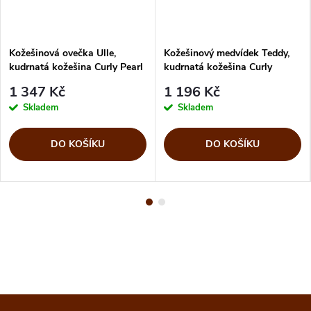
Kožešinová ovečka Ulle,
Kožešinový medvídek Teddy,
kudrnatá kožešina Curly Pearl
kudrnatá kožešina Curly
Sahara
1 347 Kč
1 196 Kč
Skladem
Skladem
DO KOŠÍKU
DO KOŠÍKU