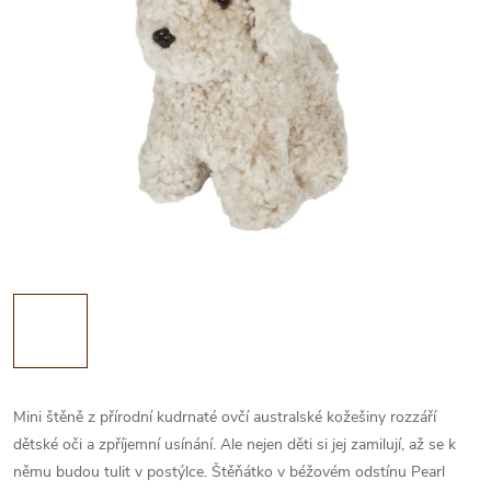
Mini štěně z přírodní kudrnaté ovčí australské kožešiny rozzáří
dětské oči a zpříjemní usínání. Ale n
ejen děti si jej zamilují, až se k
němu budou tulit v postýlce. Štěňátko v béžovém odstínu Pearl