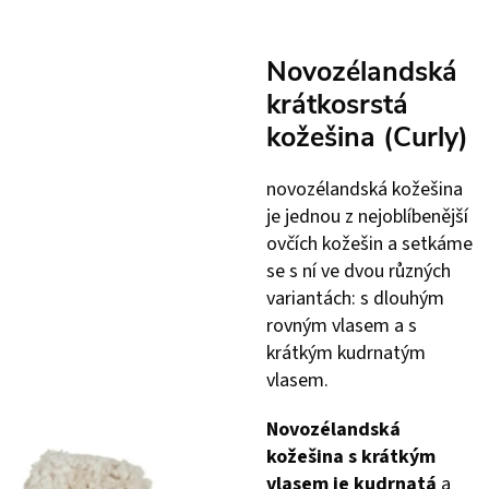
Novozélandská
krátkosrstá
kožešina (Curly)
novozélandská kožešina
je jednou z nejoblíbenější
ovčích kožešin a setkáme
se s ní ve dvou různých
variantách: s dlouhým
rovným vlasem a s
krátkým kudrnatým
vlasem.
Novozélandská
kožešina s krátkým
vlasem je kudrnatá
a