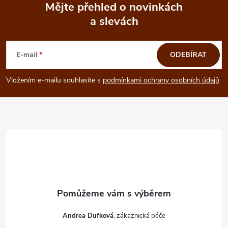
Mějte přehled o novinkách
a slevách
Z
á
E-mail
ODEBÍRAT
p
Vložením e-mailu souhlasíte s
podmínkami ochrany osobních údajů
a
t
í
Andrea Dufková