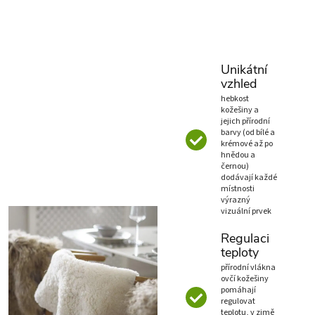
Unikátní
vzhled
hebkost
kožešiny a
jejich přírodní
barvy (od bílé a
krémové až po
hnědou a
černou)
dodávají každé
místnosti
výrazný
vizuální prvek
Regulaci
teploty
přírodní vlákna
ovčí kožešiny
pomáhají
regulovat
teplotu, v zimě