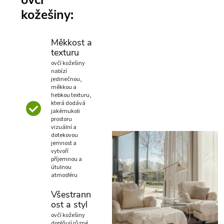
kožešiny:
Měkkost a
texturu
ovčí kožešiny
nabízí
jedinečnou,
měkkou a
hebkou texturu,
která dodává
jakémukoli
prostoru
vizuální a
dotekovou
jemnost a
vytvoří
příjemnou a
útulnou
atmosféru
Všestrann
ost a styl
ovčí kožešiny
doplňují různé