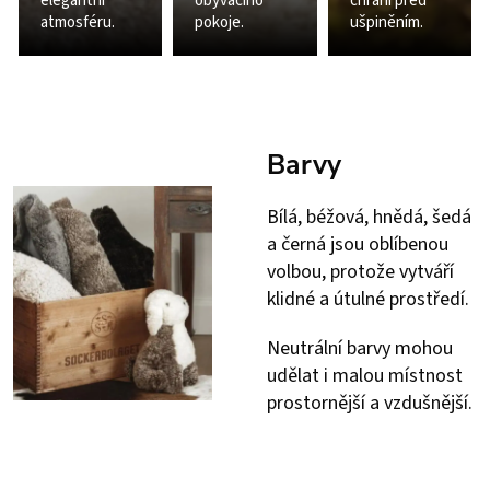
elegantní
obývacího
chrání před
atmosféru.
pokoje.
ušpiněním.
Barvy
Bílá, béžová, hnědá, šedá
a černá jsou oblíbenou
volbou, protože vytváří
klidné a útulné prostředí.
Neutrální barvy mohou
udělat i malou místnost
prostornější a vzdušnější.