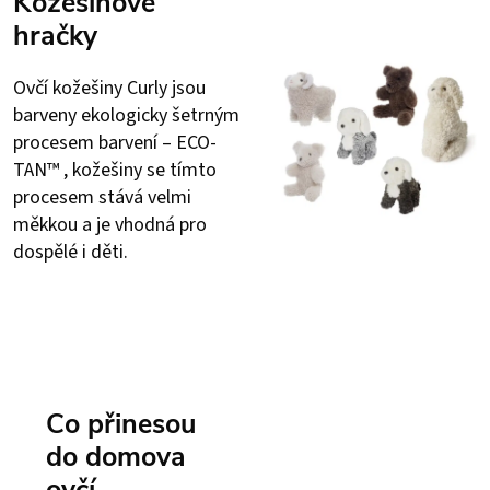
Kožešinové
hračky
Ovčí kožešiny Curly jsou
barveny ekologicky šetrným
procesem barvení – ECO-
TAN™ , kožešiny se tímto
procesem stává velmi
měkkou a je vhodná pro
dospělé i děti.
Co přinesou
do domova
ovčí