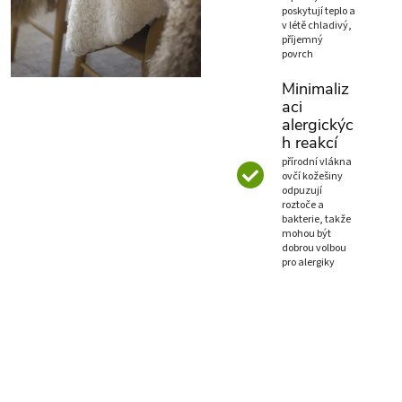
poskytují teplo a
v létě chladivý,
příjemný
povrch
Minimaliz
aci
alergickýc
h reakcí
přírodní vlákna
ovčí kožešiny
odpuzují
roztoče a
bakterie, takže
mohou být
dobrou volbou
pro alergiky