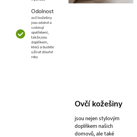
Odolnost
ovčí kožešiny
jsou odolné a
vzdorují
opotřebení,
takže jsou
doplňkem,
který si budete
užívat dlouhé
roky
Ovčí kožešiny
jsou nejen stylovým
doplňkem našich
domovů, ale také