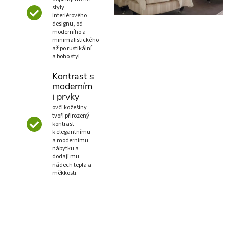
styly
interiérového
designu, od
moderního a
minimalistického
až po rustikální
a boho styl
Kontrast s
moderním
i prvky
ovčí kožešiny
tvoří přirozený
kontrast
k elegantnímu
a modernímu
nábytku a
dodají mu
nádech tepla a
měkkosti.