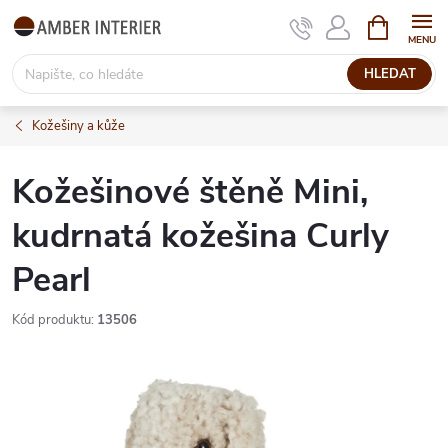
Přejít
NÁKUPNÍ
KOŠÍK
na
obsah
HLEDAT
Kožešiny a kůže
Kožešinové štěně Mini,
kudrnatá kožešina Curly
Pearl
Kód produktu:
13506