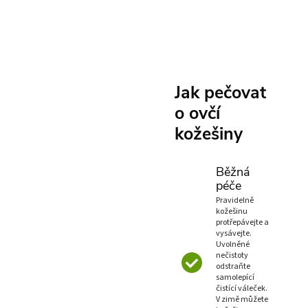
Jak pečovat
o ovčí
kožešiny
Běžná
péče
Pravidelně
kožešinu
protřepávejte a
vysávejte.
Uvolněné
nečistoty
odstraňte
samolepící
čistící váleček.
V zimě můžete