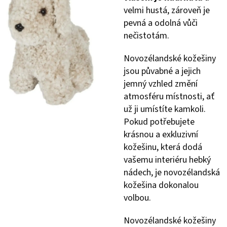
velmi hustá, zároveň je
pevná a odolná vůči
nečistotám.
Novozélandské kožešiny
jsou půvabné a jejich
jemný vzhled změní
atmosféru místnosti, ať
už ji umístíte kamkoli.
Pokud potřebujete
krásnou a exkluzivní
kožešinu, která dodá
vašemu interiéru hebký
nádech, je novozélandská
kožešina dokonalou
volbou.
Novozélandské kožešiny