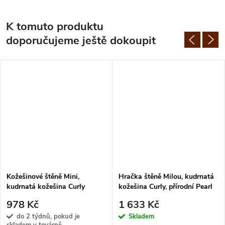
K tomuto produktu
doporučujeme ještě dokoupit
Kožešinové štěně Mini,
Hračka štěně Milou, kudrnatá
kudrnatá kožešina Curly
kožešina Curly, přírodní Pearl
Sahara
978 Kč
1 633 Kč
do 2 týdnů, pokud je
Skladem
skladem v továrně