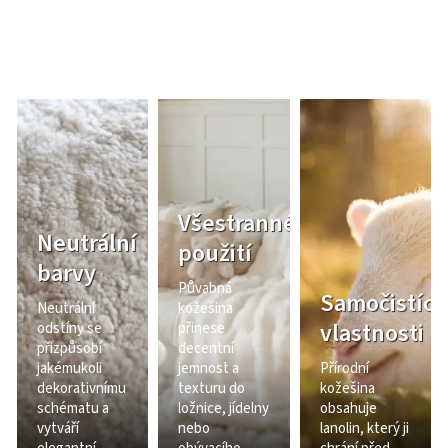
Všestranné
Neutrální
použití
barvy
Půvabná
Samočistící
Neutrální
kožešina
vlastnosti
odstíny se
přinese
přizpůsobí
decentní
jakémukoli
jemnost a
Přírodní
dekorativnímu
texturu do
kožešina
schématu a
ložnice, jídelny
obsahuje
vytváří
nebo
lanolin, který ji