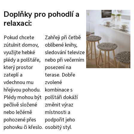
Doplňky pro pohodlí a
relaxaci:
Pokud chcete
Zahřeji při četbě
zútulnit domov,
oblíbené knihy,
využijte hebké
sledování televize
plédy a polštáře,
nebo při večerním
který prostor
posezení na
zateplí a
terase. Dobře
vdechnou mu
zvolené
hřejivou pohodu.
kombinace s
Plédy mohou být
polštáři dokáží
pečlivě složené
změnit výraz
nebo ležérně
místnosti a
pohozené přes
podpořit jeho
pohovku či křeslo.
osobitý styl.