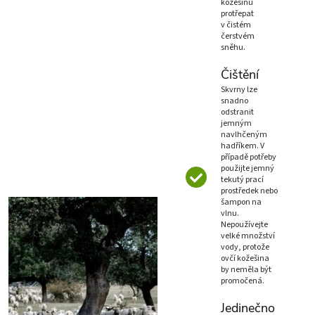
kožešinu
protřepat
v čistém
čerstvém
sněhu.
Čištění
Skvrny lze
snadno
odstranit
jemným
navlhčeným
hadříkem. V
případě potřeby
použijte jemný
tekutý prací
prostředek nebo
šampon na
vlnu.
Nepoužívejte
velké množství
vody, protože
ovčí kožešina
by neměla být
promočená.
Jedinečno