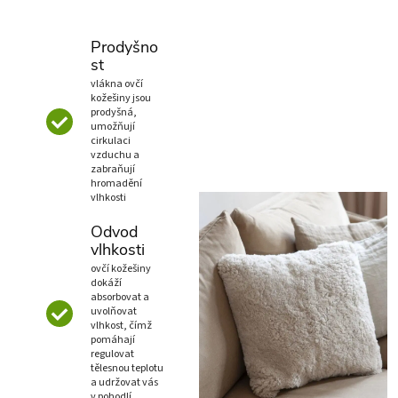
Prodyšno
st
vlákna ovčí
kožešiny jsou
prodyšná,
umožňují
cirkulaci
vzduchu a
zabraňují
hromadění
vlhkosti
Odvod
vlhkosti
ovčí kožešiny
dokáží
absorbovat a
uvolňovat
vlhkost, čímž
pomáhají
regulovat
tělesnou teplotu
a udržovat vás
v pohodlí