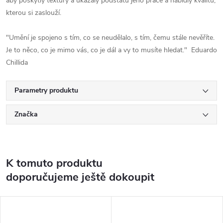
aby poskytly textury a ukázaly podstatu jeho práce a nabídly kvalitu,
kterou si zaslouží.
"Umění je spojeno s tím, co se neudělalo, s tím, čemu stále nevěříte.
Je to něco, co je mimo vás, co je dál a vy to musíte hledat." Eduardo
Chillida
Parametry produktu
Značka
K tomuto produktu
doporučujeme ještě dokoupit