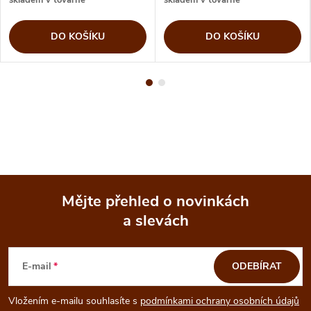
DO KOŠÍKU
DO KOŠÍKU
Mějte přehled o novinkách
a slevách
Z
á
E-mail
ODEBÍRAT
p
Vložením e-mailu souhlasíte s
podmínkami ochrany osobních údajů