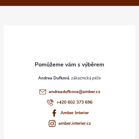
a
t
í
Andrea Dufková
andreadufkova
@
amber.cz
+420 602 373 696
Amber Interier
amber.interier.cz