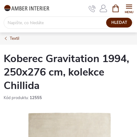
Přejít
NÁKUPNÍ
KOŠÍK
na
obsah
HLEDAT
Textil
Koberec Gravitation 1994,
250x276 cm, kolekce
Chillida
Kód produktu:
12555