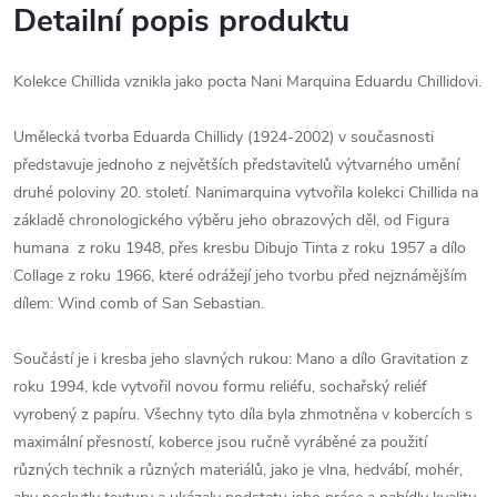
Detailní popis produktu
Kolekce Chillida vznikla jako pocta Nani Marquina Eduardu Chillidovi.
Umělecká tvorba Eduarda Chillidy (1924-2002) v současnosti
představuje jednoho z největších představitelů výtvarného umění
druhé poloviny 20. století. Nanimarquina vytvořila kolekci Chillida na
základě chronologického výběru jeho obrazových děl, od Figura
humana z roku 1948, přes kresbu Dibujo Tinta z roku 1957 a dílo
Collage z roku 1966, které odrážejí jeho tvorbu před nejznámějším
dílem: Wind comb of San Sebastian.
Součástí je i kresba jeho slavných rukou: Mano a dílo Gravitation z
roku 1994, kde vytvořil novou formu reliéfu, sochařský reliéf
vyrobený z papíru. Všechny tyto díla byla zhmotněna v kobercích s
maximální přesností, koberce jsou ručně vyráběné za použití
různých technik a různých materiálů, jako je vlna, hedvábí, mohér,