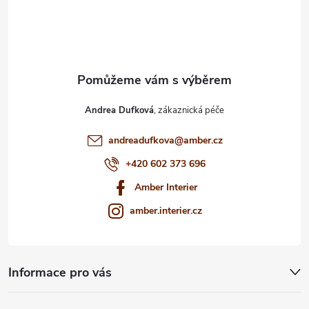
í
Andrea Dufková
andreadufkova
@
amber.cz
+420 602 373 696
Amber Interier
amber.interier.cz
Informace pro vás