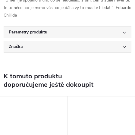
"Umění je spojeno s tím, co se neudělalo, s tím, čemu stále nevěříte.
Je to něco, co je mimo vás, co je dál a vy to musíte hledat." Eduardo
Chillida
Parametry produktu
Značka
K tomuto produktu
doporučujeme ještě dokoupit