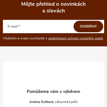
Mějte přehled o novinkách
a slevách
Z
á
E-mail
ODEBÍRAT
p
Vložením e-mailu souhlasíte s
podmínkami ochrany osobních údajů
a
t
í
Andrea Dufková