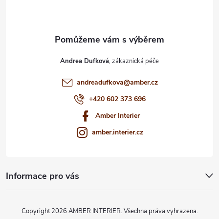
í
Andrea Dufková
andreadufkova
@
amber.cz
+420 602 373 696
Amber Interier
amber.interier.cz
Informace pro vás
Copyright 2026
AMBER INTERIER
. Všechna práva vyhrazena.