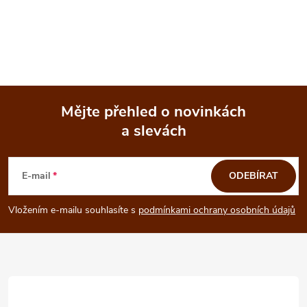
Mějte přehled o novinkách
a slevách
Z
á
E-mail
ODEBÍRAT
p
Vložením e-mailu souhlasíte s
podmínkami ochrany osobních údajů
a
t