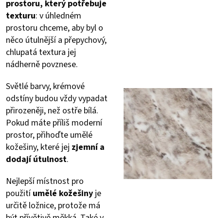
prostoru, který potřebuje
texturu
: v úhledném
prostoru chceme, aby byl o
něco útulnější a přepychový,
chlupatá textura jej
nádherně povznese.
Světlé barvy, krémové
odstíny budou vždy vypadat
přirozeněji, než ostře bílá.
Pokud máte příliš moderní
prostor, přihoďte umělé
kožešiny, které jej
zjemní a
dodají útulnost
.
Nejlepší místnost pro
použití
umělé kožešiny
je
určitě ložnice, protože má
být přívětivě měkká. Také v