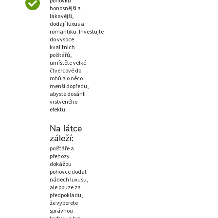
pohovku
honosnější a
lákavější,
dodají luxus a
romantiku. Investujte
do vysoce
kvalitních
polštářů,
umístěte velké
čtvercové do
rohů a o něco
menší dopředu,
abyste dosáhli
vrstveného
efektu.
Na látce
záleží:
polštáře a
přehozy
dokážou
pohovce dodat
nádech luxusu,
ale pouze za
předpokladu,
že vyberete
správnou