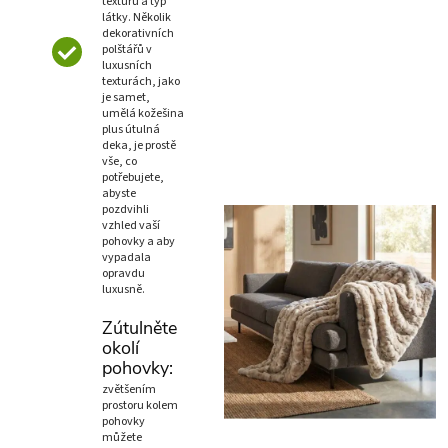
texturu a typ
látky. Několik
dekorativních
polštářů v
luxusních
texturách, jako
je samet,
umělá kožešina
plus útulná
deka, je prostě
vše, co
potřebujete,
abyste
pozdvihli
vzhled vaší
pohovky a aby
vypadala
opravdu
luxusně.
Zútulněte
okolí
pohovky:
zvětšením
prostoru kolem
pohovky
můžete