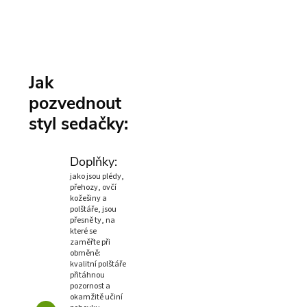
Jak
pozvednout
styl sedačky:
Doplňky:
jako jsou plédy,
přehozy, ovčí
kožešiny a
polštáře, jsou
přesně ty, na
které se
zaměřte při
obměně:
kvalitní polštáře
přitáhnou
pozornost a
okamžitě učiní