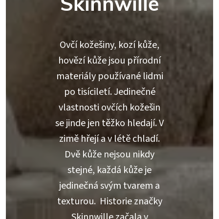
Skinnwille
Ovčí kožešiny, kozí kůže,
hovězí kůže jsou přírodní
materiály používané lidmi
po tisíciletí. Jedinečné
vlastnosti ovčích kožešin
se jinde jen těžko hledají. V
zimě hřejí a v létě chladí.
Dvě kůže nejsou nikdy
stejné, každá kůže je
jedinečná svým tvarem a
texturou. Historie značky
Skinnwille začala v