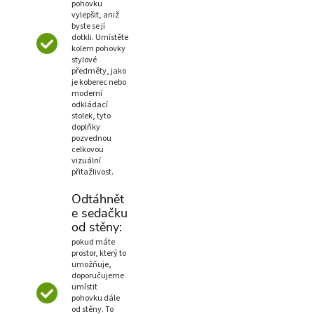
pohovku
vylepšit, aniž
byste se jí
dotkli. Umístěte
kolem pohovky
stylové
předměty, jako
je koberec nebo
moderní
odkládací
stolek, tyto
doplňky
pozvednou
celkovou
vizuální
přitažlivost.
Odtáhnět
e sedačku
od stěny:
pokud máte
prostor, který to
umožňuje,
doporučujeme
umístit
pohovku dále
od stěny. To