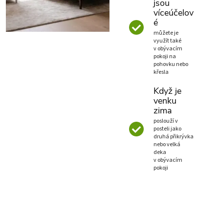
jsou
víceúčelov
é
můžete je
využít také
v obývacím
pokoji na
pohovku nebo
křesla
Když je
venku
zima
poslouží v
posteli jako
druhá přikrývka
nebo velká
deka
v obývacím
pokoji