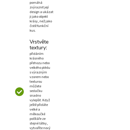
pomáhá
zvýraznit její
design a ukázat
ji jako objekt
krásy, než jako
čistě funkční
kus.
Vrstvěte
textury:
přidáním
krásného
přehozu nebo
velkého plédu
s výrazným
vzorem nebo
texturou
můžete
sedačku
snadno
vylepšit. Když
ještě přidáte
velké a
měkoučké
polštáře ze
stejné látky,
vytvoříte nový