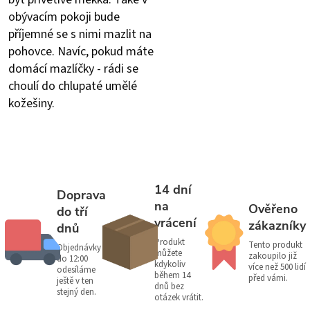
obývacím pokoji bude
příjemné se s nimi mazlit na
pohovce. Navíc, pokud máte
domácí mazlíčky - rádi se
choulí do chlupaté umělé
kožešiny.
14 dní
Doprava
na
Ověřeno
do tří
vrácení
zákazníky
dnů
Produkt
Tento produkt
Objednávky
můžete
zakoupilo již
do 12:00
kdykoliv
více než 500 lidí
odesíláme
během 14
před vámi.
ještě v ten
dnů bez
stejný den.
otázek vrátit.