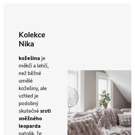
Kolekce
Nika
kožešina
je
měkčí a lehčí,
než běžné
umělé
kožešiny, ale
vzhled je
podobný
skutečné
srsti
sněžného
leoparda
natolik, že