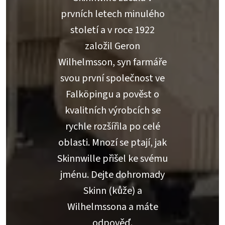
prvních letech minulého
století a v roce 1922
založil Geron
Wilhelmsson, syn farmáře
svou první společnost ve
Falköpingu a pověst o
kvalitních výrobcích se
rychle rozšířila po celé
oblasti. Mnozí se ptají, jak
Skinnwille přišel ke svému
jménu. Dejte dohromady
Skinn (kůže) a
Wilhelmssona a máte
odpověď.