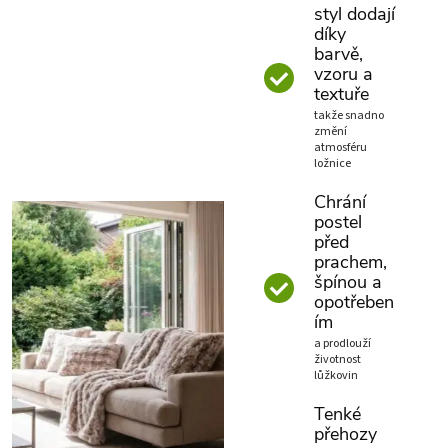
styl dodají
díky
barvě,
vzoru a
textuře
takže snadno
změní
atmosféru
ložnice
Chrání
postel
před
prachem,
špínou a
opotřeben
ím
a prodlouží
životnost
lůžkovin
Tenké
přehozy