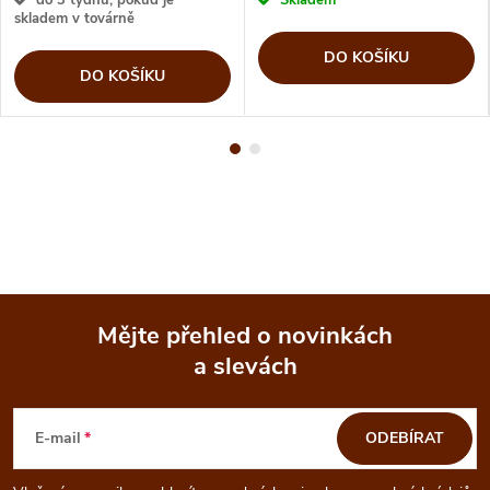
skladem v továrně
DO KOŠÍKU
DO KOŠÍKU
Mějte přehled o novinkách
a slevách
Z
á
E-mail
ODEBÍRAT