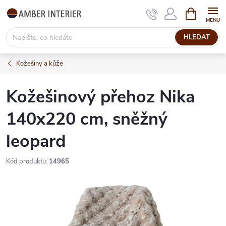
Přejít
NÁKUPNÍ
KOŠÍK
na
obsah
HLEDAT
Kožešiny a kůže
Kožešinový přehoz Nika
140x220 cm, sněžný
leopard
Kód produktu:
14965