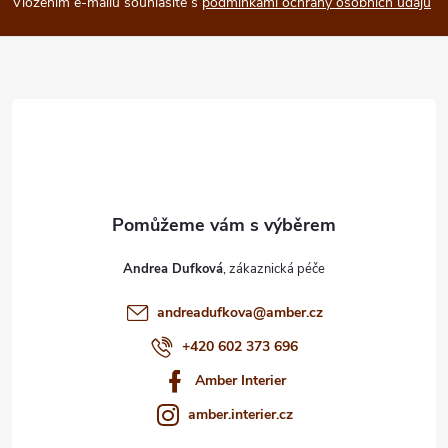
p
Vložením e-mailu souhlasíte s
podmínkami ochrany osobních údajů
a
t
í
Andrea Dufková
andreadufkova
@
amber.cz
+420 602 373 696
Amber Interier
amber.interier.cz