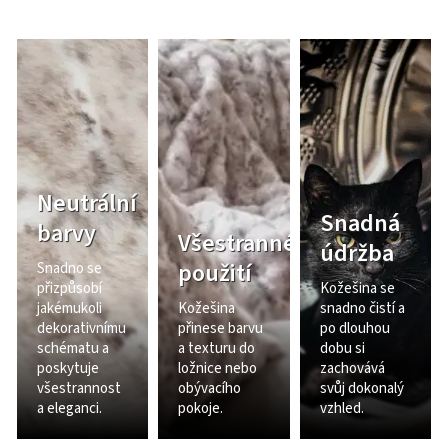
Neutrální
Snadná
barvy
Všestranné
údržba
použití
Snadno se
přizpůsobí
Kožešina se
jakémukoli
Kožešina
snadno čistí a
dekorativnímu
přinese barvu
po dlouhou
schématu a
a texturu do
dobu si
poskytuje
ložnice nebo
zachovává
všestrannost
obývacího
svůj dokonalý
a eleganci.
pokoje.
vzhled.