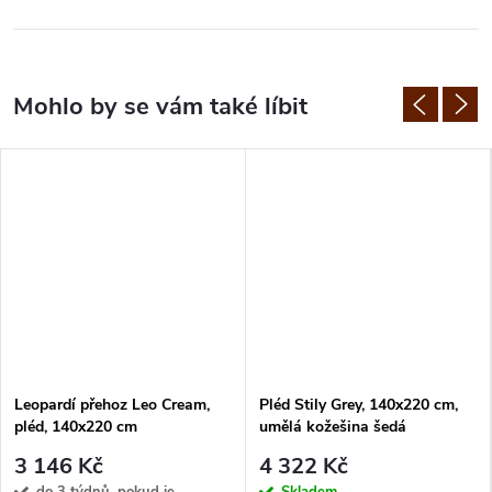
Leopardí přehoz Leo Cream,
Pléd Stily Grey, 140x220 cm,
pléd, 140x220 cm
umělá kožešina šedá
3 146 Kč
4 322 Kč
do 3 týdnů, pokud je
Skladem