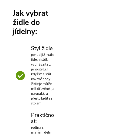
Jak vybrat
židle do
jídelny:
Styl židle
pokud již máte
jídelní stůl,
vycházejte z
jeho stylu. I
když má stůl
kovové nohy,
židle je může
mít dřevěné (a
naopak), a
přesto ladit se
stolem
Praktično
st:
rodina s
malými dětmi