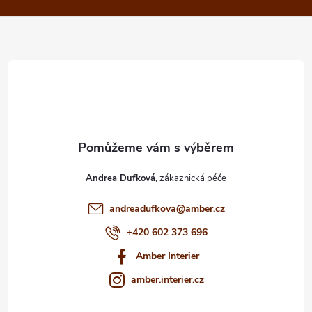
a
t
í
Andrea Dufková
andreadufkova
@
amber.cz
+420 602 373 696
Amber Interier
amber.interier.cz