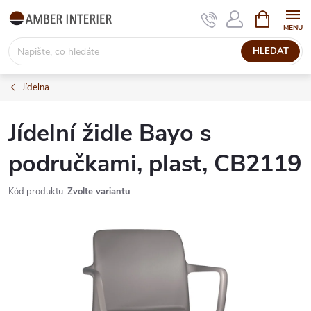
Přejít
NÁKUPNÍ
KOŠÍK
na
obsah
HLEDAT
Jídelna
Jídelní židle Bayo s
područkami, plast, CB2119
Kód produktu:
Zvolte variantu