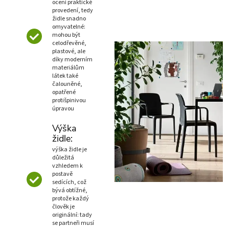
ocení praktické
provedení, tedy
židle snadno
omyvatelné:
mohou být
celodřevěné,
plastové, ale
díky moderním
materiálům
látek také
čalouněné,
opatřené
protišpinivou
úpravou
Výška
židle:
výška židle je
důležitá
vzhledem k
postavě
sedících, což
bývá obtížné,
protože každý
člověk je
originální: tady
se partneři musí