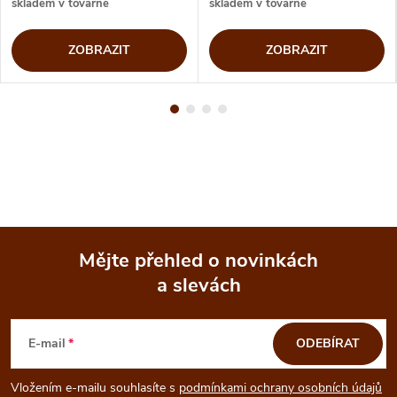
skladem v továrně
skladem v továrně
ZOBRAZIT
ZOBRAZIT
Mějte přehled o novinkách
a slevách
Z
á
E-mail
ODEBÍRAT
p
Vložením e-mailu souhlasíte s
podmínkami ochrany osobních údajů