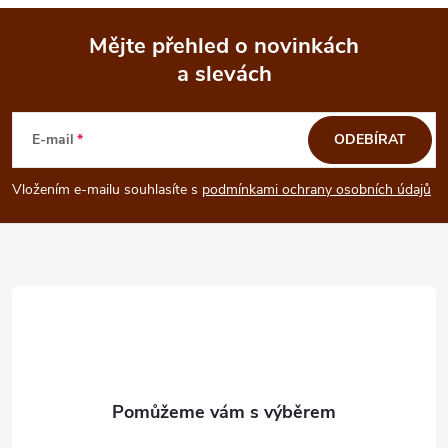
Mějte přehled o novinkách
a slevách
Z
á
E-mail
ODEBÍRAT
p
Vložením e-mailu souhlasíte s
podmínkami ochrany osobních údajů
a
t
í