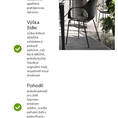
opatřené
protišpinivou
úpravou
Výška
židle:
výška židle je
důležitá
vzhledem k
postavě
sedících, což
bývá obtížné,
protože každý
člověk je
originální: tady
se partneři musí
shodnout
Pohodlí:
protože pohodlí
je u židlí
hlavním
kritériem
výběru, zvažte
pořízení židlí s
područkami,