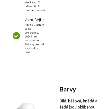
které zaručí
relaxaci i při
dlouhém sezení
Zkoušejte:
když si ujasníte
svoje
preference,
zbývá jen
vytipované
židle vyzkoušet
a vybrat ty
pravé
Barvy
Bílá, béžová, hnědá a
šedá jsou oblíbenou