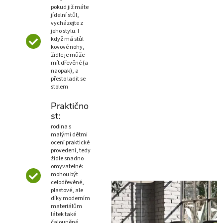
pokud již máte
jídelní stůl,
vycházejte z
jeho stylu. I
když má stůl
kovové nohy,
židle je může
mít dřevěné (a
naopak), a
přesto ladit se
stolem
Praktično
st:
rodina s
malými dětmi
ocení praktické
provedení, tedy
židle snadno
omyvatelné:
mohou být
celodřevěné,
plastové, ale
díky moderním
materiálům
látek také
čalouněné,