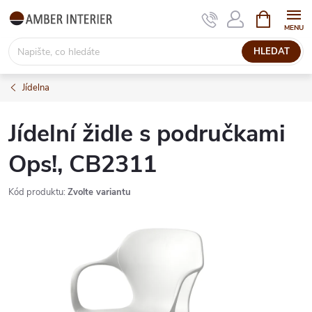
Přejít
NÁKUPNÍ
KOŠÍK
na
obsah
HLEDAT
Jídelna
Jídelní židle s područkami
Ops!, CB2311
Kód produktu:
Zvolte variantu