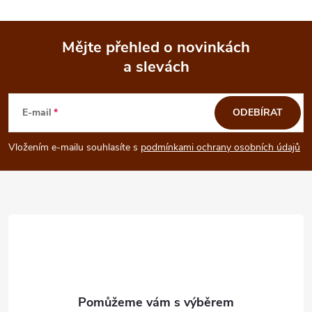
Mějte přehled o novinkách
a slevách
Z
á
E-mail
ODEBÍRAT
p
Vložením e-mailu souhlasíte s
podmínkami ochrany osobních údajů
a
t
í