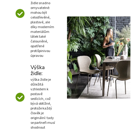
židle snadno
omyvatelné:
mohou být
celodřevěné,
plastové, ale
díky moderním
materiálům
látek také
čalouněné,
opatřené
protišpinivou
úpravou
Výška
židle:
výška židle je
důležitá
vzhledem k
postavě
sedících, což
bývá obtížné,
protože každý
člověk je
originální: tady
se partneři musí
shodnout