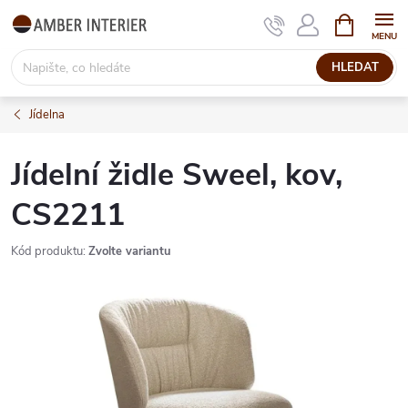
Přejít
NÁKUPNÍ
KOŠÍK
na
obsah
HLEDAT
Jídelna
Jídelní židle Sweel, kov,
CS2211
Kód produktu:
Zvolte variantu