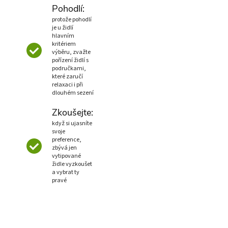
Pohodlí:
protože pohodlí
je u židlí
hlavním
kritériem
výběru, zvažte
pořízení židlí s
područkami,
které zaručí
relaxaci i při
dlouhém sezení
Zkoušejte:
když si ujasníte
svoje
preference,
zbývá jen
vytipované
židle vyzkoušet
a vybrat ty
pravé