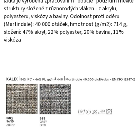
látka je vyrobená zpracováním "bouclé" použitím měkké
struktury složené z různorodých vláken - z akrylu,
polyesteru, viskózy a bavlny. Odolnost proti oděru
(Martindale): 40 000 otáček, hmotnost (g/m2): 714 g,
složení: 47% akryl, 22% polyester, 20% bavlna, 11%
viskóza