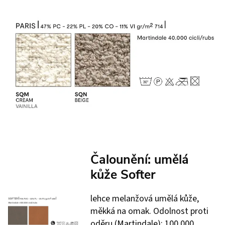
Čalounění: umělá
kůže Softer
lehce melanžová umělá kůže,
měkká na omak. Odolnost proti
oděru (Martindale): 100 000