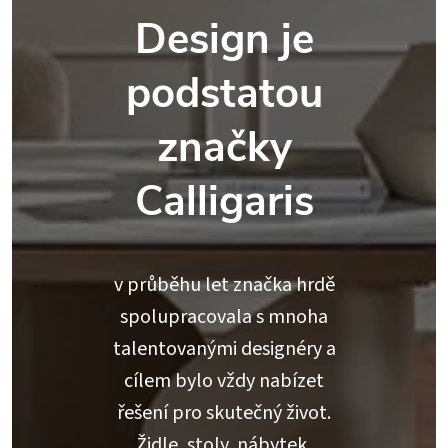
Design je
podstatou
značky
Calligaris
v průběhu let značka hrdě
spolupracovala s mnoha
talentovanými designéry a
cílem bylo vždy nabízet
řešení pro skutečný život.
Židle, stoly, nábytek,