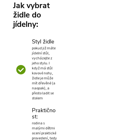
Jak vybrat
židle do
jídelny:
Styl židle
pokud již máte
jídelní stůl,
vycházejte z
jeho stylu. I
když má stůl
kovové nohy,
židle je může
mít dřevěné (a
naopak), a
přesto ladit se
stolem
Praktično
st:
rodina s
malými dětmi
ocení praktické
provedení, tedy