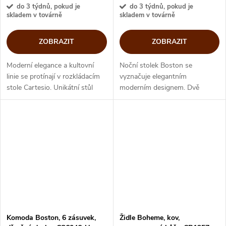
do 3 týdnů, pokud je
do 3 týdnů, pokud je
skladem v továrně
skladem v továrně
ZOBRAZIT
ZOBRAZIT
Moderní elegance a kultovní
Noční stolek Boston se
linie se protínají v rozkládacím
vyznačuje elegantním
stole Cartesio. Unikátní stůl
moderním designem. Dvě
upoutá nevšední kovovou
bezúchytkové zásuvky se
základnou se čtyřmi prvky ve
otevírají systémem push-pull a
tvaru V a rozkládací tenkou...
jsou vybaveny mechanismem
měkkého zavírání. Nohy jsou k...
Komoda Boston, 6 zásuvek,
Židle Boheme, kov,