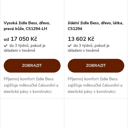
Vysoká židle Bess, dřevo,
Jídelní židle Bess, dřevo, látka,
pravá kůže, CS1294-LH
CS1294
17 050 Kč
13 602 Kč
od
do 3 týdnů, pokud je
do 3 týdnů, pokud je
skladem v továrně
skladem v továrně
ZOBRAZIT
ZOBRAZIT
Příjemný komfort židle Bess
Příjemný komfort židle Bess
zajišťuje měkoučké čalounění a
zajišťuje měkoučké čalounění a
elastické pásy v konstrukci.
elastické pásy v konstrukci.
Dřevěná kompaktní báze s
Dřevěná kompaktní báze s
půvabnou linií vysokého
půvabnou linií vysokého
opěradla vytváří jedinečný
opěradla vytváří jedinečný
solitér....
solitér. Bess...