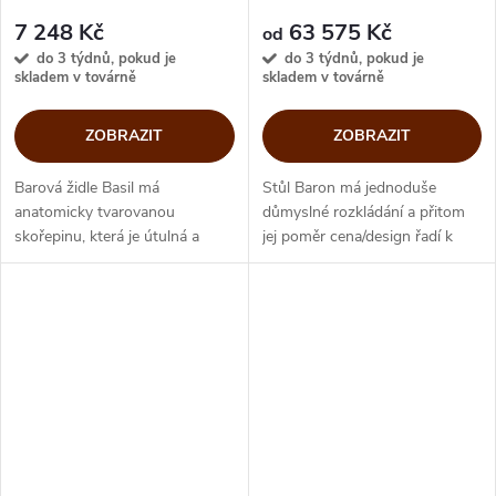
CB4010-R
7 248 Kč
63 575 Kč
od
do 3 týdnů, pokud je
do 3 týdnů, pokud je
skladem v továrně
skladem v továrně
ZOBRAZIT
ZOBRAZIT
Barová židle Basil má
Stůl Baron má jednoduše
anatomicky tvarovanou
důmyslné rozkládání a přitom
skořepinu, která je útulná a
jej poměr cena/design řadí k
pohodlná. Prohlubeň ve středu
nejoblíbenějším ze všech typů
sedadla připomíná bazalkový
Calligaris stolů. Díky čtyřem
list, který dal název této
velikostem odolné
půvabné barovce a...
sklokeramické...