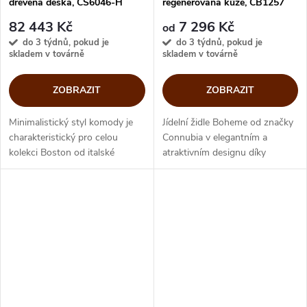
dřevěná deska, CS6046-H
regenerovaná kůže, CB1257
82 443 Kč
7 296 Kč
od
do 3 týdnů, pokud je
do 3 týdnů, pokud je
skladem v továrně
skladem v továrně
ZOBRAZIT
ZOBRAZIT
Minimalistický styl komody je
Jídelní židle Boheme od značky
charakteristický pro celou
Connubia v elegantním a
kolekci Boston od italské
atraktivním designu díky
značky Calligaris. Jednoduché
vysokému opěradlu. Boheme
tvary zpracované s detailní
má sedák a opěrák čalouněný
přesností doplňují kovové
regenerovanou kůží, zatímco
nebo...
nohy jsou v...