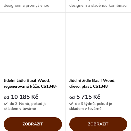
designem a promyšlenou
designem a sladěnou kombinací
kombinací barev kožené
barev skořepiny a kovových
skořepiny a kovových nohou.
nohou. Pohodlné sezení na
Pohodlné sezení na
ergonomicky tvarové skořepině
ergonomicky tvarové...
je...
Jídelní židle Basil Wood,
Jídelní židle Basil Wood,
regenerovaná kůže, CS1348-
dřevo, plast, CS1348
LHS
10 185 Kč
5 715 Kč
od
od
do 3 týdnů, pokud je
do 3 týdnů, pokud je
skladem v továrně
skladem v továrně
ZOBRAZIT
ZOBRAZIT