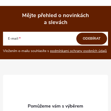
ý
p
Mějte přehled o novinkách
i
a slevách
Z
s
á
E-mail
ODEBÍRAT
u
p
Vložením e-mailu souhlasíte s
podmínkami ochrany osobních údajů
a
t
í