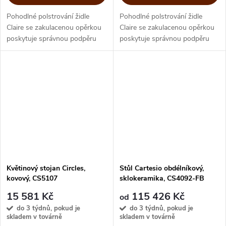
Pohodlné polstrování židle
Pohodlné polstrování židle
Claire se zakulacenou opěrkou
Claire se zakulacenou opěrkou
poskytuje správnou podpěru
poskytuje správnou podpěru
zádům, tělo měkce obemkne a
zádům, tělo měkce obemkne a
můžete si podepřít i ruce.
můžete si podepřít i ruce.
Nadčasový skandinávský
Nadčasová kombinace
design s...
masivního dřeva a...
Květinový stojan Circles,
Stůl Cartesio obdélníkový,
kovový, CS5107
sklokeramika, CS4092-FB
15 581 Kč
115 426 Kč
od
do 3 týdnů, pokud je
do 3 týdnů, pokud je
skladem v továrně
skladem v továrně