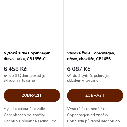
variabilitou, přizpůsobí...
přizpůsobí zařizovanému...
Vysoká židle Copenhagen,
Vysoká židle Copenhagen,
dřevo, látka, CB1656-C
dřevo, ekokůže, CB1656
6 458 Kč
6 087 Kč
do 3 týdnů, pokud je
do 3 týdnů, pokud je
skladem v továrně
skladem v továrně
ZOBRAZIT
ZOBRAZIT
Vysoké čalouněné židle
Vysoké čalouněné židle
Copenhagen od značky
Copenhagen od značky
Connubia půvabně sednou do
Connubia půvabně sednou do