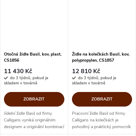
ergonomicky...
Otočná židle Basil, kov, plast,
Židle na kolečkách Basil, kov,
CS1856
polypropylen, CS1857
11 430 Kč
12 810 Kč
do 3 týdnů, pokud je
do 3 týdnů, pokud je
skladem v továrně
skladem v továrně
ZOBRAZIT
ZOBRAZIT
Jídelní židle Basil od firmy
Pracovní židle Basil od firmy
Calligaris vyniká originálním
Calligaris na kolečkách je
designem a originální kombinací
pohodlný a praktický pomocník
barev skořepiny a kovové
pro domácí pracovny. Báze