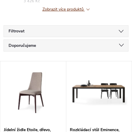
3 426 Kč
Zobrazit více produktů
Filtrovat
Ř
Doporučujeme
a
Nejlevnější
V
Nejdražší
z
ý
Nejprodávanější
e
p
Abecedně
n
i
í
s
Jídelní židle Etoile, dřevo,
Rozkládací stůl Eminence,