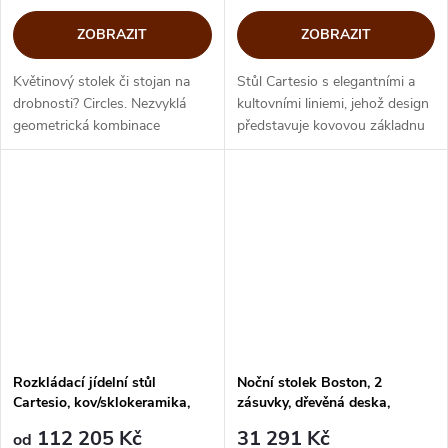
ZOBRAZIT
ZOBRAZIT
Květinový stolek či stojan na
Stůl Cartesio s elegantními a
drobnosti? Circles. Nezvyklá
kultovními liniemi, jehož design
geometrická kombinace
představuje kovovou základnu
kulatých tvarů a tenkých prutů
s čtyřmi prvky ve tvaru V, které
vytváří prostorově úsporný
podpírají sklokeramickou desku.
totem, který můžeme využít
Efektní kovová báze...
podle...
Rozkládací jídelní stůl
Noční stolek Boston, 2
Cartesio, kov/sklokeramika,
zásuvky, dřevěná deska,
CS4111-R
CS6046-F
112 205 Kč
31 291 Kč
od