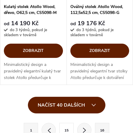
Kulatý stolek Atollo Wood,
Oválný stolek Atollo Wood,
dřevo, O62,5 cm, CS5098-M
112,5x52,5 cm, CS5098-G
14 190 Kč
19 176 Kč
od
od
do 3 týdnů, pokud je
do 3 týdnů, pokud je
skladem v továrně
skladem v továrně
ZOBRAZIT
ZOBRAZIT
Minimalistický design a
Minimalistický design a
pravidelný elegantní kulatý tvar
pravidelný elegantní tvar stolky
stolek Atollo předurčuje k
Atollo předurčuje k dotváření
dotváření moderních interiérů.
moderních interiérů. Tenký
Tenký kovový rám uzamyká
kovový rám uzamyká oválnou
kulatou desku. Podle stylu
desku. Podle stylu interiéru...
O
interiéru...
NAČÍST 40 DALŠÍCH
v
l
S
1
15
16