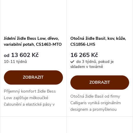
Jídelní židle Bess Low, dřevo,
Otočná židle Basil, kov, kůže,
variabilní potah, CS1463-MTO
CS1856-LHS
13 602 Kč
16 265 Kč
od
10-11 týdnů
do 3 týdnů, pokud je
skladem v továrně
ZOBRAZIT
ZOBRAZIT
Příjemný komfort židle Bess
Otočná židle Basil od firmy
Low zajišťuje měkoučké
Calligaris vyniká originálním
čalounění a elastické pásy v
designem a promyšlenou
konstrukci. Designovou
kombinací kožené skořepiny a
dřevěnou bázi, podtrhující
kovové designové podnože.
nadčasový charakter židle,
Pohodlné otočné sezení na
doplňuje nižší...