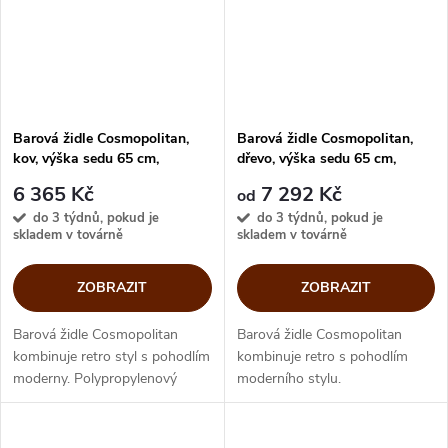
Barová židle Cosmopolitan,
Barová židle Cosmopolitan,
kov, výška sedu 65 cm,
dřevo, výška sedu 65 cm,
CB1941
CB1939
6 365 Kč
7 292 Kč
od
do 3 týdnů, pokud je
do 3 týdnů, pokud je
skladem v továrně
skladem v továrně
ZOBRAZIT
ZOBRAZIT
Barová židle Cosmopolitan
Barová židle Cosmopolitan
kombinuje retro styl s pohodlím
kombinuje retro s pohodlím
moderny. Polypropylenový
moderního stylu.
sedák vynikne s
Polypropylenový sedák vynikne
minimalistickým kovovým
s dřevěným podnožím a
podnožím a snadno se, svou
snadno se svou variabilitou