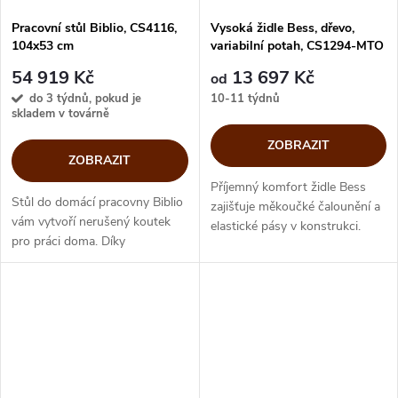
Pracovní stůl Biblio, CS4116,
Vysoká židle Bess, dřevo,
104x53 cm
variabilní potah, CS1294-MTO
54 919 Kč
13 697 Kč
od
do 3 týdnů, pokud je
10-11 týdnů
skladem v továrně
ZOBRAZIT
ZOBRAZIT
Příjemný komfort židle Bess
Stůl do domácí pracovny Biblio
zajišťuje měkoučké čalounění a
vám vytvoří nerušený koutek
elastické pásy v konstrukci.
pro práci doma. Díky
Dřevěná kompaktní báze s
čalouněným panelům
půvabnou linií vysokého
potaženým regenerovanou kůží,
opěradla vytváří jedinečný
elegantnímu kovovému rámu,
solitér....
praktické zásuvce a...