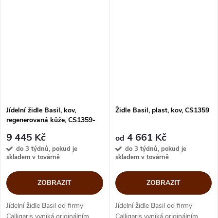
designové báze. Pohodlné
židle Basil v matném laku nebo
sezení s otáčivým
leštěném hliníku doplňuje...
mechanismem na...
Jídelní židle Basil, kov,
Židle Basil, plast, kov, CS1359
regenerovaná kůže, CS1359-
LHS
9 445 Kč
4 661 Kč
od
do 3 týdnů, pokud je
do 3 týdnů, pokud je
skladem v továrně
skladem v továrně
ZOBRAZIT
ZOBRAZIT
Jídelní židle Basil od firmy
Jídelní židle Basil od firmy
Calligaris vyniká originálním
Calligaris vyniká originálním