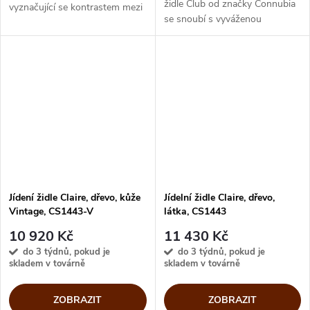
židle Club od značky Connubia
vyznačující se kontrastem mezi
se snoubí s vyváženou
elegantními kovovými
ergonomií a neutrálními odstíny
trubkovými rámy a velkou
potahů. Moderní design židle
čalouněnou skořepinou.
sjednotí styl Váš interiér
Jednoduché a...
jídelny,...
Jídení židle Claire, dřevo, kůže
Jídelní židle Claire, dřevo,
Vintage, CS1443-V
látka, CS1443
10 920 Kč
11 430 Kč
do 3 týdnů, pokud je
do 3 týdnů, pokud je
skladem v továrně
skladem v továrně
ZOBRAZIT
ZOBRAZIT