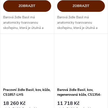
ZOBRAZIT
ZOBRAZIT
Barová židle Basil má
Barová židle Basil má
anatomicky tvarovanou
anatomicky tvarovanou
skořepinu, která je útulná a
skořepinu, která je útulná a
pohodlná. Prohlubeň ve středu
pohodlná. Prohlubeň ve středu
sedadla připomíná bazalkový
sedadla připomíná bazalkový
list, který dal název této
list, který dal název této
půvabné barovce a...
půvabné barovce a...
Pracovní židle Basil, kov, kůže,
Barová židle Basil, kov,
CS1857-LHS
regenerovaná kůže, CS1354-
LHS
18 260 Kč
11 718 Kč