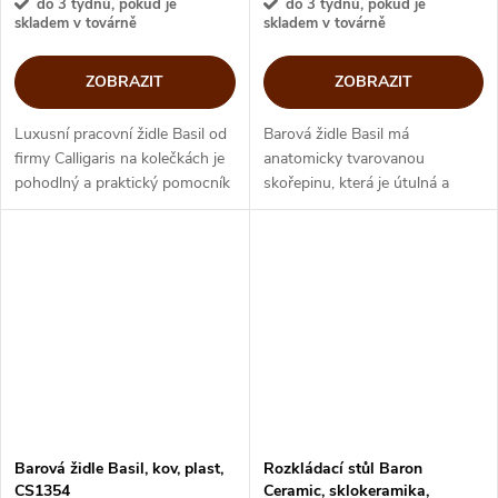
do 3 týdnů, pokud je
do 3 týdnů, pokud je
skladem v továrně
skladem v továrně
ZOBRAZIT
ZOBRAZIT
Luxusní pracovní židle Basil od
Barová židle Basil má
firmy Calligaris na kolečkách je
anatomicky tvarovanou
pohodlný a praktický pomocník
skořepinu, která je útulná a
pro domácí pracovny. Báze
pohodlná. Prohlubeň ve středu
židle Basil v matném laku či
sedadla připomíná bazalkový
leštěném hliníku a...
list, který dal název této
půvabné barovce a...
Barová židle Basil, kov, plast,
Rozkládací stůl Baron
CS1354
Ceramic, sklokeramika,