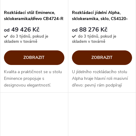
Rozkládací stůl Eminence,
Rozkládací jídelní Alpha,
sklokeramika/dřevo CB4724-R
sklokeramika, sklo, CS4120-
LV
49 426 Kč
88 276 Kč
od
od
do 3 týdnů, pokud je
do 3 týdnů, pokud je
skladem v továrně
skladem v továrně
ZOBRAZIT
ZOBRAZIT
Kvalita a praktičnost se u stolu
U jídelního rozkládacího stolu
Eminence propojuje s
Alpha hraje hlavní roli masivní
designovou elegantností.
dřevo: pevný rám podpírají
Sklokeramickou desku stolu
mírně kónické nohy. Subtilní
podpírá dřevěná pevná báze.
sklokeramická nebo skleněná
Sklokeramika je odolná vůči
deska odlehčuje robustnost...
škrábancům i...