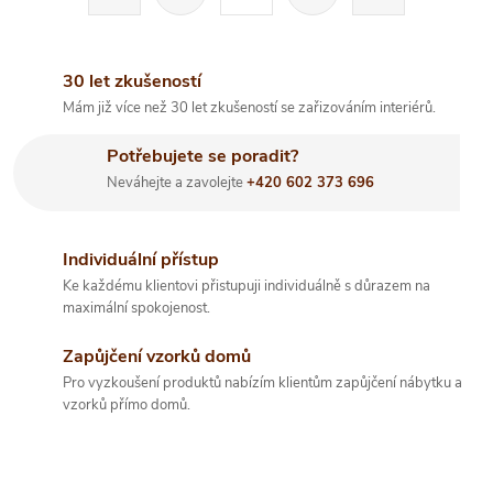
t
á
r
d
á
30 let zkušeností
a
n
Mám již více než 30 let zkušeností se zařizováním interiérů.
k
c
Potřebujete se poradit?
o
í
Neváhejte a zavolejte
+420 602 373 696
v
á
p
n
Individuální přístup
r
í
Ke každému klientovi přistupuji individuálně s důrazem na
maximální spokojenost.
v
Zapůjčení vzorků domů
k
Pro vyzkoušení produktů nabízím klientům zapůjčení nábytku a
y
vzorků přímo domů.
v