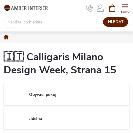
Přejít
NÁKUPNÍ
KOŠÍK
na
obsah
HLEDAT
Domů
🇮🇹 Calligaris Milano
Design Week
, Strana 15
Obývací pokoj
Jídelna