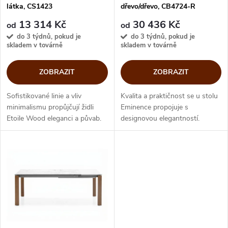
p
látka, CS1423
dřevo/dřevo, CB4724-R
p
r
13 314 Kč
30 436 Kč
od
od
r
do 3 týdnů, pokud je
do 3 týdnů, pokud je
skladem v továrně
skladem v továrně
o
o
ZOBRAZIT
ZOBRAZIT
d
d
Sofistikované linie a vliv
Kvalita a praktičnost se u stolu
u
minimalismu propůjčují židli
Eminence propojuje s
u
Etoile Wood eleganci a půvab.
designovou elegantností.
k
Tvar opěradla se zužuje
Dřevěnou desku stolu podpírá
k
směrem nahoru a masivní
pevná báze s dřevěnými
t
dřevěné podnoží doplňuje
nohami. Odolná melaminová
t
látkový potah...
deska je odolná vůči...
ů
ů