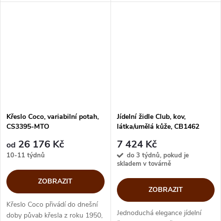
městského stylu jídelny nebo
městského stylu jídelny nebo
obývacího pokoje. Pohodlí bez
obývacího pokoje. Pohodlí bez
kompromisu zajišťuje měkké
kompromisu zajišťuje měkké
polstrování a vysoká...
polstrování a vysoká...
Křeslo Coco, variabilní potah,
Jídelní židle Club, kov,
CS3395-MTO
látka/umělá kůže, CB1462
26 176 Kč
7 424 Kč
od
10-11 týdnů
do 3 týdnů, pokud je
skladem v továrně
ZOBRAZIT
ZOBRAZIT
Křeslo Coco přivádí do dnešní
Jednoduchá elegance jídelní
doby půvab křesla z roku 1950,