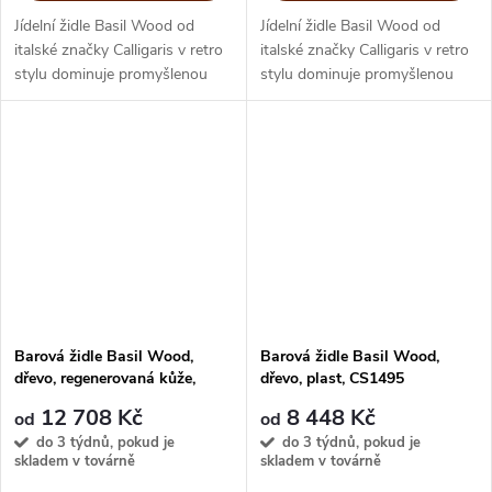
Jídelní židle Basil Wood od
Jídelní židle Basil Wood od
italské značky Calligaris v retro
italské značky Calligaris v retro
stylu dominuje promyšlenou
stylu dominuje promyšlenou
kombinací odstínů
kombinací barev skořepiny a
regenerované kůže a dřevěného
dřevěného podnoží. Hodí se k
podnoží. Hodí se k
jednoduchému dřevěnému
jednoduchému...
nebo...
Barová židle Basil Wood,
Barová židle Basil Wood,
dřevo, regenerovaná kůže,
dřevo, plast, CS1495
CS1495-LHS
12 708 Kč
8 448 Kč
od
od
do 3 týdnů, pokud je
do 3 týdnů, pokud je
skladem v továrně
skladem v továrně