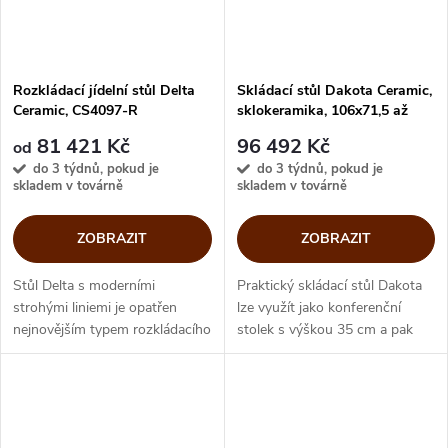
Rozkládací jídelní stůl Delta
Skládací stůl Dakota Ceramic,
Ceramic, CS4097-R
sklokeramika, 106x71,5 až
186,5x71,5 cm, CS5078-C
81 421 Kč
96 492 Kč
od
do 3 týdnů, pokud je
do 3 týdnů, pokud je
skladem v továrně
skladem v továrně
ZOBRAZIT
ZOBRAZIT
Stůl Delta s moderními
Praktický skládací stůl Dakota
strohými liniemi je opatřen
lze využít jako konferenční
nejnovějším typem rozkládacího
stolek s výškou 35 cm a pak
mechanismu, který umožňuje
jednoduchým pohybem jej
snadné zvětšení plochy stolu.
zvýšíme na výšku jídelního
Výborně se hodí pro moderní
stolu a dalším pohybem se pak
městský...
zvětší...