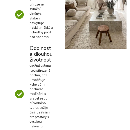
přirozené
zvlnění
vlněných
vláken
poskytuje
hebký, měkký a
pohodlný pocit
pod nohama.
Odolnost
a dlouhou
životnost
vlněná vlákna
jsou přirozeně
odolná, což
umožňuje
kobercům
odolávat
mačkání a
vracet se do
původního
tvaru, což je
činí ideálními
pro prostory s
vysokou
frekvencí