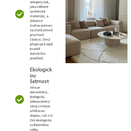
alergeny tak,
jako některé
syntetické
materiály, a
dokonce
mohou pomoci
zachytit jemné
prachové
částice, čímž
přispívají k lepší
kvalitě
domácího
prostředí.
Ekologick
ou
šetrnost
vlna je
obnovitelný,
biologicky
odbouratelný
zdroj s nízkou
uhlíkovou
stopou, což z ní
činí ekologicky
uvědomělou
volbu.