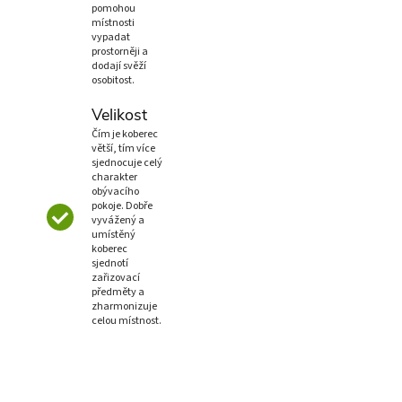
pomohou
místnosti
vypadat
prostorněji a
dodají svěží
osobitost.
Velikost
Čím je koberec
větší, tím více
sjednocuje celý
charakter
obývacího
pokoje. Dobře
vyvážený a
umístěný
koberec
sjednotí
zařizovací
předměty a
zharmonizuje
celou místnost.