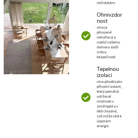
nečistotám.
Ohnivzdor
nost
vlna je
přirozeně
nehořlavá a
nabízí vašemu
domovu další
vrstvu
bezpečnosti.
Tepelnou
izolaci
vlna působí jako
přírodní izolant,
který pomáhá
udržovat
místnosti v
zimě teplé a v
létě chladné,
což může vést k
úsporám
energie.