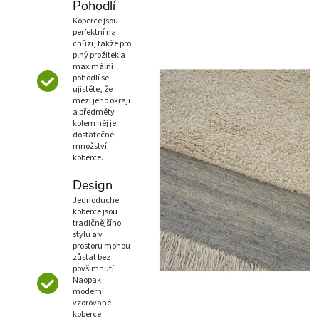
Pohodlí
Koberce jsou
perfektní na
chůzi, takže pro
plný prožitek a
maximální
pohodlí se
ujistěte, že
mezi jeho okraji
a předměty
kolem něj je
dostatečné
množství
koberce.
Design
Jednoduché
koberce jsou
tradičnějšího
stylu a v
prostoru mohou
zůstat bez
povšimnutí.
Naopak
moderní
vzorované
koberce