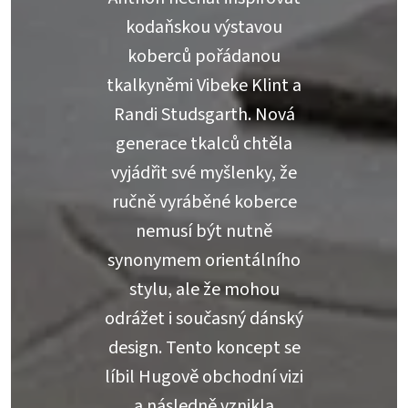
kodaňskou výstavou
koberců pořádanou
tkalkyněmi Vibeke Klint a
Randi Studsgarth. Nová
generace tkalců chtěla
vyjádřit své myšlenky, že
ručně vyráběné koberce
nemusí být nutně
synonymem orientálního
stylu, ale že mohou
odrážet i současný dánský
design. Tento koncept se
líbil Hugově obchodní vizi
a následně vznikla