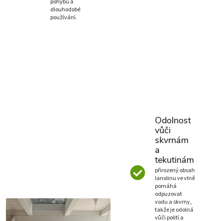
pohybu a
dlouhodobé
používání.
Odolnost
vůči
skvrnám
a
tekutinám
přirozený obsah
lanolinu ve vlně
pomáhá
odpuzovat
vodu a skvrny,
takže je odolná
vůči polití a