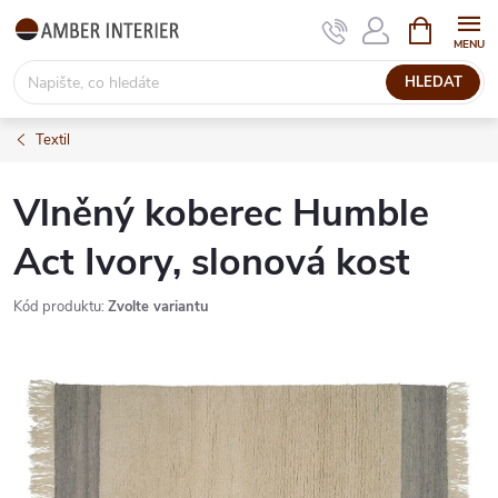
Přejít
NÁKUPNÍ
KOŠÍK
na
obsah
HLEDAT
Textil
Vlněný koberec Humble
Act Ivory, slonová kost
Kód produktu:
Zvolte variantu