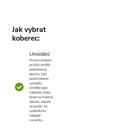
Jak vybrat
koberec:
Umístění
Prvním krokem
je vždy změřit
podlahovou
plochu, kde
bude koberec
umístěn.
Změřte také
nábytek, který
bude ve zvolené
oblasti, abyste
se ujistili, že
vyberete tu
nejlepší
variantu.