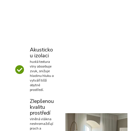
Akusticko
u izolaci
hustá textura
vlny absorbuje
zvuk, snižuje
hladinu hluku a
vytváří tišší
obytné
prostředí.
Zlepšenou
kvalitu
prostředí
vlněná vlákna
neshromažďují
prach a