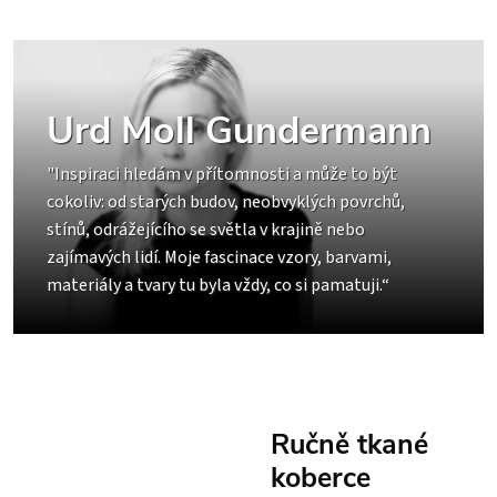
Urd Moll Gundermann
"Inspiraci hledám v přítomnosti a může to být
cokoliv: od starých budov, neobvyklých povrchů,
stínů, odrážejícího se světla v krajině nebo
zajímavých lidí. Moje fascinace vzory, barvami,
materiály a tvary tu byla vždy, co si pamatuji.“
Ručně tkané
koberce