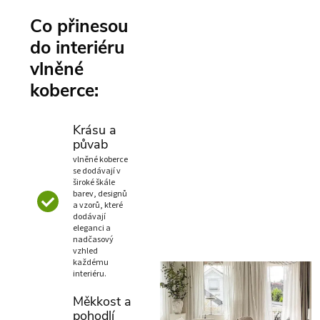
Co přinesou
do interiéru
vlněné
koberce:
Krásu a
půvab
vlněné koberce
se dodávají v
široké škále
barev, designů
a vzorů, které
dodávají
eleganci a
nadčasový
vzhled
každému
interiéru.
Měkkost a
pohodlí