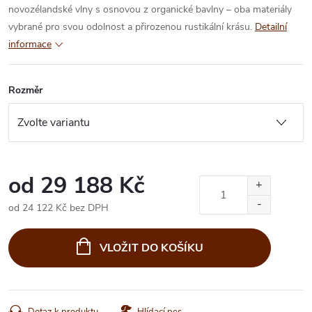
novozélandské vlny s osnovou z organické bavlny – oba materiály
vybrané pro svou odolnost a přirozenou rustikální krásu.
Detailní
informace
Rozměr
od
29 188 Kč
od
24 122 Kč
bez DPH
Měrná
cena:
VLOŽIT DO KOŠÍKU
Dotaz k produktu
Hlídací pes