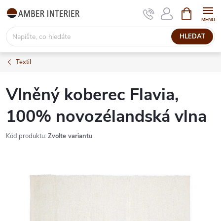
Přejít
NÁKUPNÍ
KOŠÍK
na
obsah
HLEDAT
Textil
Vlněný koberec Flavia,
100% novozélandská vlna
Kód produktu:
Zvolte variantu