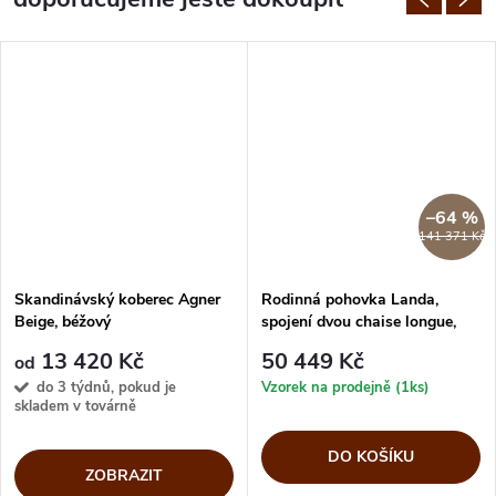
–64 %
141 371 Kč
Skandinávský koberec Agner
Rodinná pohovka Landa,
Beige, béžový
spojení dvou chaise longue,
224x206 cm
13 420 Kč
50 449 Kč
od
do 3 týdnů, pokud je
Vzorek na prodejně (1ks)
skladem v továrně
DO KOŠÍKU
ZOBRAZIT