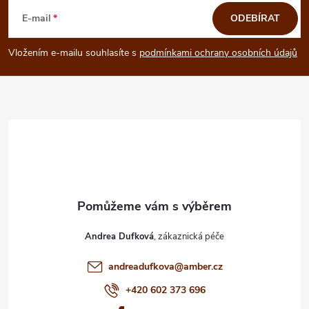
á
E-mail
ODEBÍRAT
p
Vložením e-mailu souhlasíte s
podmínkami ochrany osobních údajů
a
t
í
Andrea Dufková
andreadufkova
@
amber.cz
+420 602 373 696