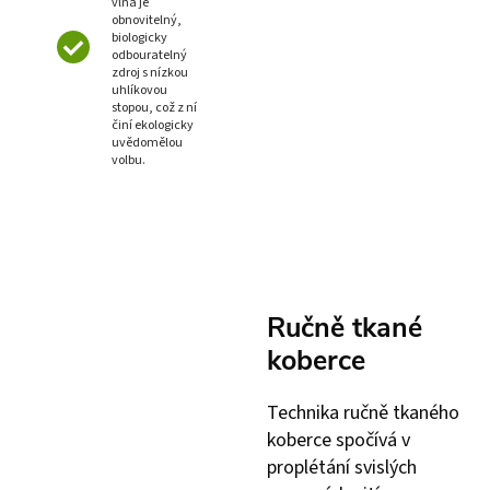
vlna je
obnovitelný,
biologicky
odbouratelný
zdroj s nízkou
uhlíkovou
stopou, což z ní
činí ekologicky
uvědomělou
volbu.
Ručně tkané
koberce
Technika ručně tkaného
koberce spočívá v
proplétání svislých