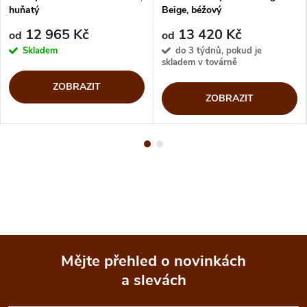
huňatý
Beige, béžový
12 965 Kč
13 420 Kč
od
od
Skladem
do 3 týdnů, pokud je
skladem v továrně
ZOBRAZIT
ZOBRAZIT
Mějte přehled o novinkách
a slevách
Z