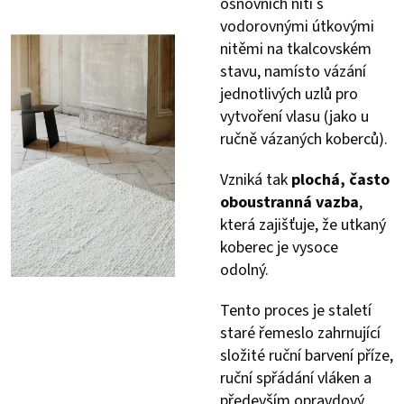
osnovních nití s
vodorovnými útkovými
nitěmi na tkalcovském
stavu, namísto vázání
jednotlivých uzlů pro
vytvoření vlasu (jako u
ručně vázaných koberců).
Vzniká tak
plochá, často
oboustranná vazba
,
která zajišťuje, že utkaný
koberec je vysoce
odolný.
Tento proces je staletí
staré řemeslo zahrnující
složité ruční barvení příze,
ruční spřádání vláken a
především opravdový