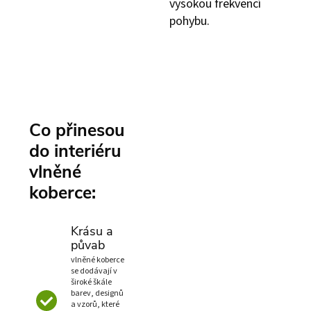
vysokou frekvencí
pohybu.
Co přinesou
do interiéru
vlněné
koberce:
Krásu a
půvab
vlněné koberce
se dodávají v
široké škále
barev, designů
a vzorů, které