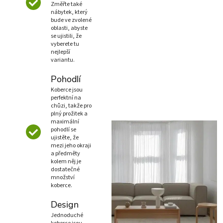
Změřte také
nábytek, který
bude ve zvolené
oblasti, abyste
se ujistili, že
vyberete tu
nejlepší
variantu.
Pohodlí
Koberce jsou
perfektní na
chůzi, takže pro
plný prožitek a
maximální
pohodlí se
ujistěte, že
mezi jeho okraji
a předměty
kolem něj je
dostatečné
množství
koberce.
Design
Jednoduché