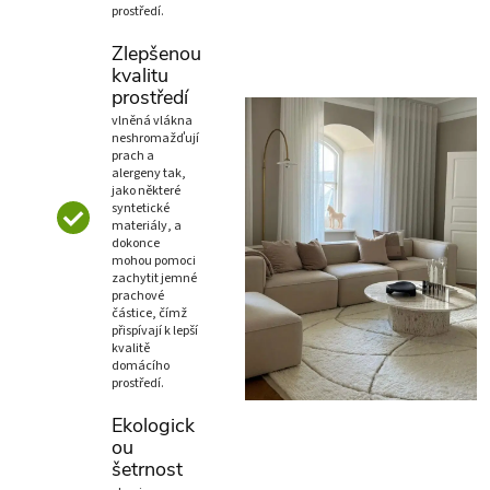
prostředí.
Zlepšenou
kvalitu
prostředí
vlněná vlákna
neshromažďují
prach a
alergeny tak,
jako některé
syntetické
materiály, a
dokonce
mohou pomoci
zachytit jemné
prachové
částice, čímž
přispívají k lepší
kvalitě
domácího
prostředí.
Ekologick
ou
šetrnost