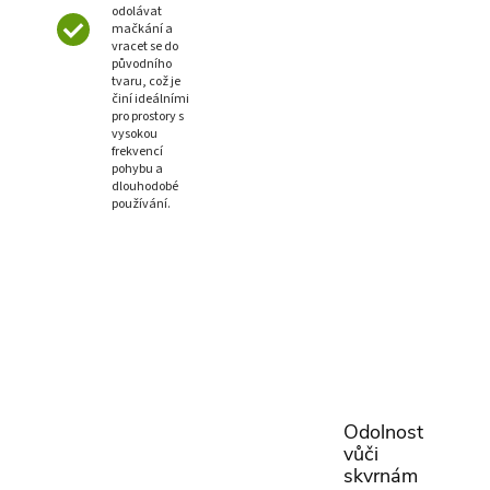
odolávat
mačkání a
vracet se do
původního
tvaru, což je
činí ideálními
pro prostory s
vysokou
frekvencí
pohybu a
dlouhodobé
používání.
Odolnost
vůči
skvrnám