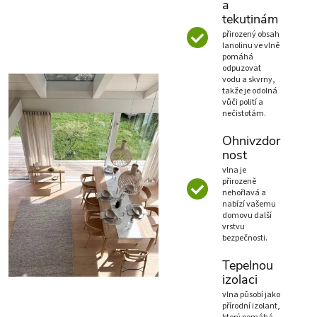
a
tekutinám
přirozený obsah
lanolinu ve vlně
pomáhá
odpuzovat
vodu a skvrny,
takže je odolná
vůči polití a
nečistotám.
Ohnivzdor
nost
vlna je
přirozeně
nehořlavá a
nabízí vašemu
domovu další
vrstvu
bezpečnosti.
Tepelnou
izolaci
vlna působí jako
přírodní izolant,