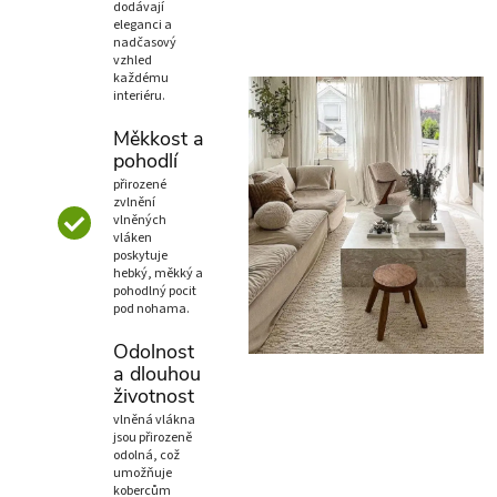
dodávají
eleganci a
nadčasový
vzhled
každému
interiéru.
Měkkost a
pohodlí
přirozené
zvlnění
vlněných
vláken
poskytuje
hebký, měkký a
pohodlný pocit
pod nohama.
Odolnost
a dlouhou
životnost
vlněná vlákna
jsou přirozeně
odolná, což
umožňuje
kobercům