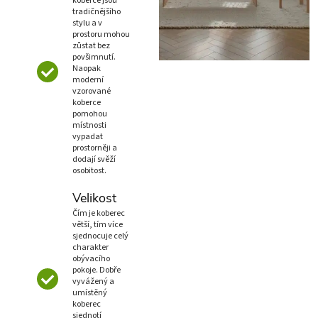
koberce jsou
tradičnějšího
stylu a v
prostoru mohou
zůstat bez
povšimnutí.
Naopak
moderní
vzorované
koberce
pomohou
místnosti
vypadat
prostorněji a
dodají svěží
osobitost.
Velikost
Čím je koberec
větší, tím více
sjednocuje celý
charakter
obývacího
pokoje. Dobře
vyvážený a
umístěný
koberec
sjednotí