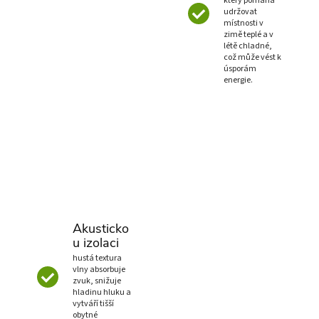
který pomáhá
udržovat
místnosti v
zimě teplé a v
létě chladné,
což může vést k
úsporám
energie.
Akusticko
u izolaci
hustá textura
vlny absorbuje
zvuk, snižuje
hladinu hluku a
vytváří tišší
obytné