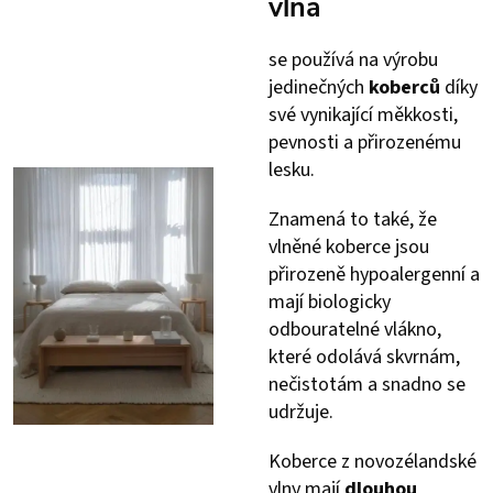
vlna
se používá na výrobu
jedinečných
koberců
díky
své vynikající měkkosti,
pevnosti a přirozenému
lesku.
Znamená to také, že
vlněné koberce jsou
přirozeně hypoalergenní a
mají biologicky
odbouratelné vlákno,
které odolává skvrnám,
nečistotám a snadno se
udržuje.
Koberce z novozélandské
vlny mají
dlouhou