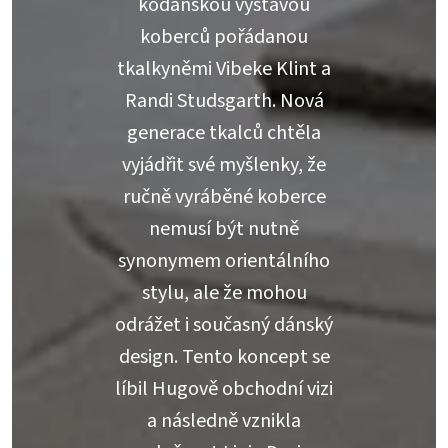
kodaňskou výstavou
koberců pořádanou
tkalkyněmi Vibeke Klint a
Randi Studsgarth. Nová
generace tkalců chtěla
vyjádřit své myšlenky, že
ručně vyráběné koberce
nemusí být nutně
synonymem orientálního
stylu, ale že mohou
odrážet i současný dánský
design. Tento koncept se
líbil Hugově obchodní vizi
a následně vznikla