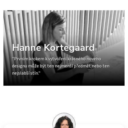
Hanne Kortegaard
"Prvním krokem k vytvoření krásného nového
designu může být ten nejmenší předmět nebo ten
nejslabší stín."