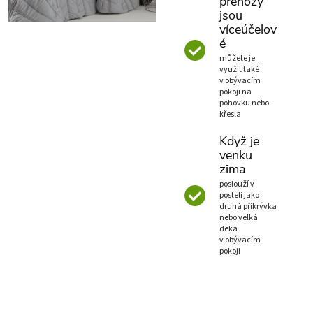
přehozy
jsou
víceúčelov
é
můžete je
využít také
v obývacím
pokoji na
pohovku nebo
křesla
Když je
venku
zima
poslouží v
posteli jako
druhá přikrývka
nebo velká
deka
v obývacím
pokoji