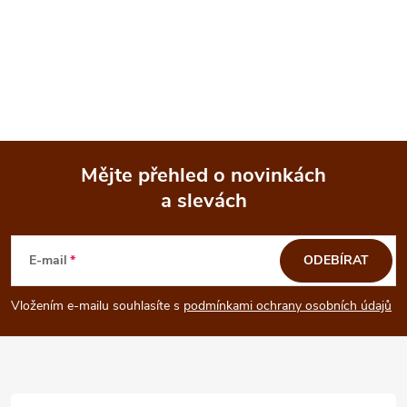
Mějte přehled o novinkách
a slevách
Z
á
E-mail
ODEBÍRAT
p
Vložením e-mailu souhlasíte s
podmínkami ochrany osobních údajů
a
t