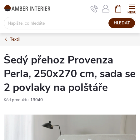
Přejít
NÁKUPNÍ
KOŠÍK
na
obsah
HLEDAT
Textil
Šedý přehoz Provenza
Perla, 250x270 cm, sada se
2 povlaky na polštáře
Kód produktu:
13040