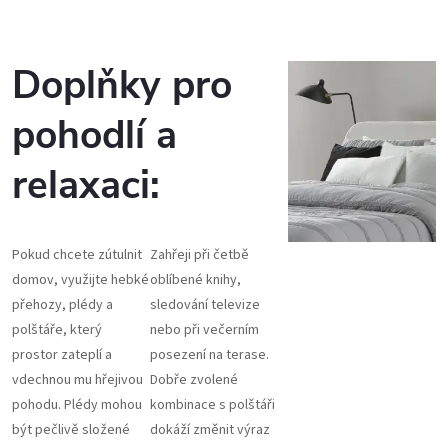
Doplňky pro
pohodlí a
relaxaci:
Pokud chcete zútulnit
Zahřeji při četbě
domov, využijte hebké
oblíbené knihy,
přehozy, plédy a
sledování televize
polštáře, který
nebo při večerním
prostor zateplí a
posezení na terase.
vdechnou mu hřejivou
Dobře zvolené
pohodu. Plédy mohou
kombinace s polštáři
být pečlivě složené
dokáží změnit výraz