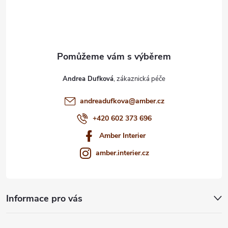
í
Andrea Dufková
andreadufkova
@
amber.cz
+420 602 373 696
Amber Interier
amber.interier.cz
Informace pro vás