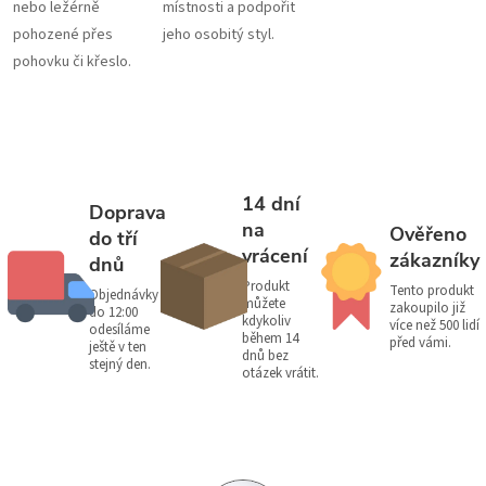
nebo ležérně
místnosti a podpořit
pohozené přes
jeho osobitý styl.
pohovku či křeslo.
14 dní
Doprava
na
Ověřeno
do tří
vrácení
zákazníky
dnů
Produkt
Tento produkt
Objednávky
můžete
zakoupilo již
do 12:00
kdykoliv
více než 500 lidí
odesíláme
během 14
před vámi.
ještě v ten
dnů bez
stejný den.
otázek vrátit.