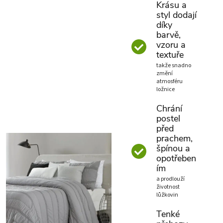
Krásu a
styl dodají
díky
barvě,
vzoru a
textuře
takže snadno
změní
atmosféru
ložnice
Chrání
postel
před
prachem,
špínou a
opotřeben
ím
a prodlouží
životnost
lůžkovin
Tenké