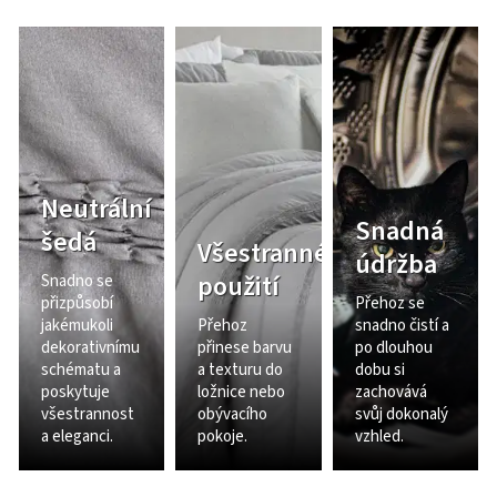
Neutrální
Snadná
šedá
Všestranné
údržba
použití
Snadno se
přizpůsobí
Přehoz se
jakémukoli
Přehoz
snadno čistí a
dekorativnímu
přinese barvu
po dlouhou
schématu a
a texturu do
dobu si
poskytuje
ložnice nebo
zachovává
všestrannost
obývacího
svůj dokonalý
a eleganci.
pokoje.
vzhled.