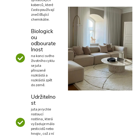
syntetických
koberců, které
často používají
znečišťující
chemikálie.
Biologick
ou
odbourate
lnost
na konci svého
životního cyklu
se juta
přirozeně
rozkládá a
rozkládá zpět
do země.
Udržitelno
st
juta je rychle
rostoucí
rostlina, která
vyžaduje málo
pesticidů nebo
hnojiv, což z ní