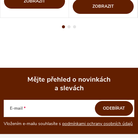
ZOBRAZIT
ZOBRAZIT
Mějte přehled o novinkách
a slevách
Z
á
E-mail
ODEBÍRAT
p
Vložením e-mailu souhlasíte s
podmínkami ochrany osobních údajů