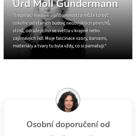
Urd Moll Gundermann
"Inspiraci hledám v přítomnosti a může to být
cokoliv: od starých budov, neobvyklých povrchů,
stínů, odrážejícího se světla v krajině nebo
zajímavých lidí. Moje fascinace vzory, barvami,
materiály a tvary tu byla vždy, co si pamatuji.“
Osobní doporučení od