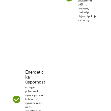
značnému
pěšímu
provozu,
ideální pro
obývací pokoje
a chodby.
Energetic
ká
úspornost
energie
potřebná k
výrobě jutových
koberců je
výrazně nižší
než u