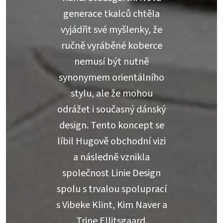
generace tkalců chtěla
vyjádřit své myšlenky, že
ručně vyráběné koberce
nemusí být nutně
synonymem orientálního
stylu, ale že mohou
odrážet i současný dánský
design. Tento koncept se
líbil Hugově obchodní vizi
a následně vznikla
společnost Linie Design
spolu s trvalou spoluprací
s Vibeke Klint, Kim Naver a
Trine Ellitsgaard.