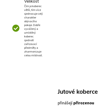
Velikost
Čím je koberec
větší, tím více
sjednocuje celý
charakter
obývacího
pokoje. Dobře
vyvážený a
umístěný
koberec
sjednotí
zařizovací
předměty a
zharmonizuje
celou místnost.
Jutové koberce
přinášejí
přirozenou