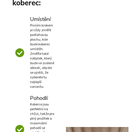
koberec:
Umístění
Prvním krokem
je vždy změřit
podlahovou
plochu, kde
bude koberec
umístěn.
Změřte také
nábytek, který
bude ve zvolené
oblasti, abyste
se ujistili, že
vyberete tu
nejlepší
variantu.
Pohodlí
Koberce jsou
perfektní na
chůzi, takže pro
plný prožitek a
maximální
pohodlí se