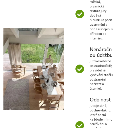
měkká,
organická
textura juty
dodává
hloubku a pocit
uzemnění a
přináší spojení s
přírodou do
interiéru.
Nenáročn
ou údržbu
jutové koberce
se snadno čistí;
pravidelné
vysávání stačí k
odstranění
nečistot a
úlomků.
Odolnost
juta je silné,
odolné vlákno,
které odolá
každodennímu
používání a