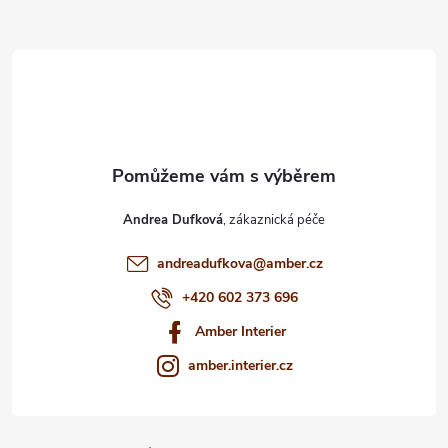
a
t
í
Andrea Dufková
andreadufkova
@
amber.cz
+420 602 373 696
Amber Interier
amber.interier.cz