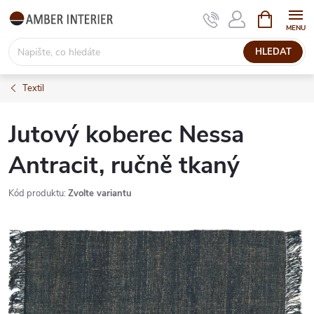
Přejít
NÁKUPNÍ
KOŠÍK
na
obsah
HLEDAT
Textil
Jutový koberec Nessa
Antracit, ručně tkaný
Kód produktu:
Zvolte variantu