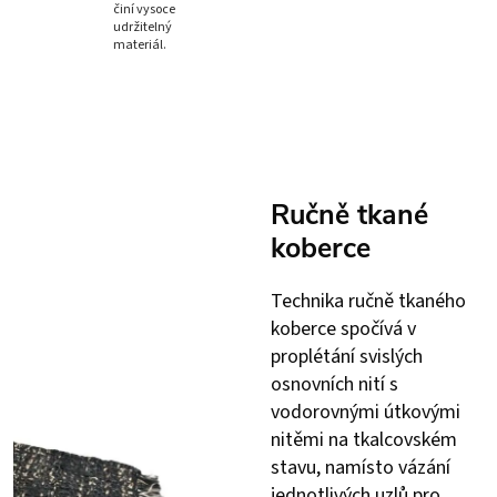
činí vysoce
udržitelný
materiál.
Ručně tkané
koberce
Technika ručně tkaného
koberce spočívá v
proplétání svislých
osnovních nití s
vodorovnými útkovými
nitěmi na tkalcovském
stavu, namísto vázání
jednotlivých uzlů pro