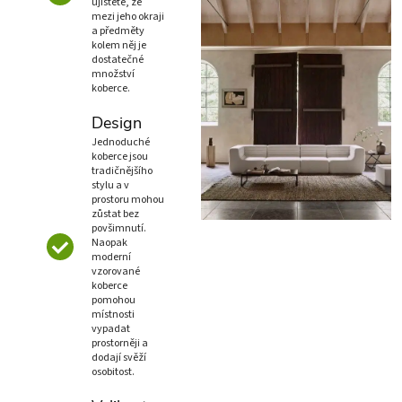
ujistěte, že
mezi jeho okraji
a předměty
kolem něj je
dostatečné
množství
koberce.
Design
Jednoduché
koberce jsou
tradičnějšího
stylu a v
prostoru mohou
zůstat bez
povšimnutí.
Naopak
moderní
vzorované
koberce
pomohou
místnosti
vypadat
prostorněji a
dodají svěží
osobitost.