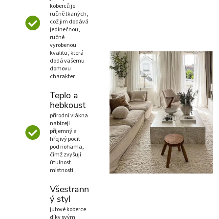
koberců je
ručně tkaných,
což jim dodává
jedinečnou,
ručně
vyrobenou
kvalitu, která
dodá vašemu
domovu
charakter.
Teplo a
hebkoust
přírodní vlákna
nabízejí
příjemný a
hřejivý pocit
pod nohama,
čímž zvyšují
útulnost
místnosti.
Všestrann
ý styl
jutové koberce
díky svým