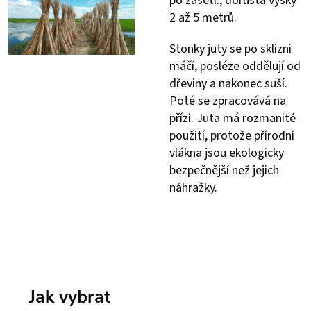
po zasetí., dorůstá výšky
2 až 5 metrů.
Stonky juty se po sklizni
máčí, posléze oddělují od
dřeviny a nakonec suší.
Poté se zpracovává na
přízi. Juta má rozmanité
použití, protože přírodní
vlákna jsou ekologicky
bezpečnější než jejich
náhražky.
Jak vybrat