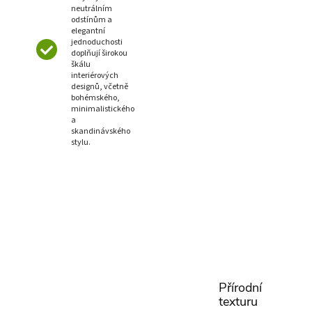
neutrálním
odstínům a
elegantní
jednoduchosti
doplňují širokou
škálu
interiérových
designů, včetně
bohémského,
minimalistického
a
skandinávského
stylu.
Přírodní
texturu