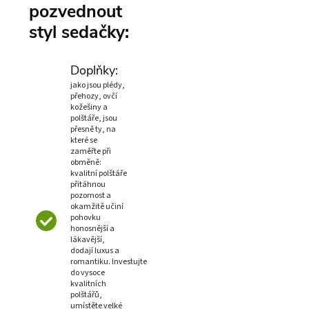
pozvednout
styl sedačky:
Doplňky:
jako jsou plédy,
přehozy, ovčí
kožešiny a
polštáře, jsou
přesně ty, na
které se
zaměřte při
obměně:
kvalitní polštáře
přitáhnou
pozornost a
okamžitě učiní
pohovku
honosnější a
lákavější,
dodají luxus a
romantiku. Investujte
do vysoce
kvalitních
polštářů,
umístěte velké