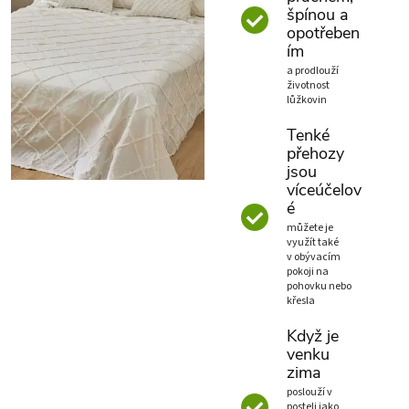
špínou a
opotřeben
ím
a prodlouží
životnost
lůžkovin
Tenké
přehozy
jsou
víceúčelov
é
můžete je
využít také
v obývacím
pokoji na
pohovku nebo
křesla
Když je
venku
zima
poslouží v
posteli jako