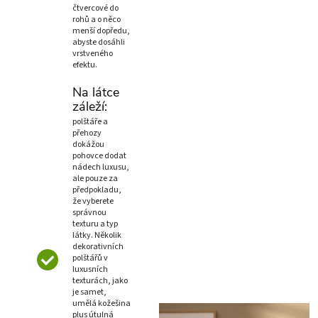
čtvercové do
rohů a o něco
menší dopředu,
abyste dosáhli
vrstveného
efektu.
Na látce
záleží:
polštáře a
přehozy
dokážou
pohovce dodat
nádech luxusu,
ale pouze za
předpokladu,
že vyberete
správnou
texturu a typ
látky. Několik
dekorativních
polštářů v
luxusních
texturách, jako
je samet,
umělá kožešina
plus útulná