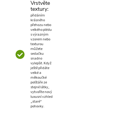
Vrstvěte
textury:
přidáním
krásného
přehozu nebo
velkého plédu
s výrazným
vzorem nebo
texturou
můžete
sedačku
snadno
vylepšit. Když
ještě přidáte
velké a
měkoučké
polštáře ze
stejné látky,
vytvoříte nový
luxusní vzhled
„staré“
pohovky.