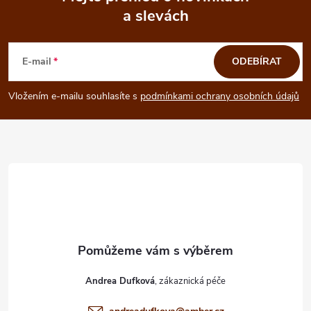
a slevách
Z
á
E-mail
ODEBÍRAT
p
Vložením e-mailu souhlasíte s
podmínkami ochrany osobních údajů
a
t
í
Andrea Dufková