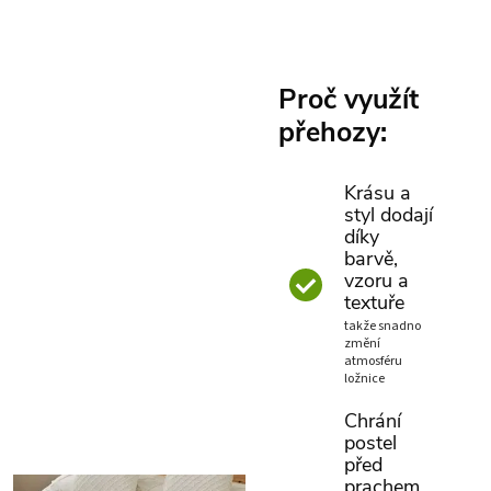
Proč využít
přehozy:
Krásu a
styl dodají
díky
barvě,
vzoru a
textuře
takže snadno
změní
atmosféru
ložnice
Chrání
postel
před
prachem,