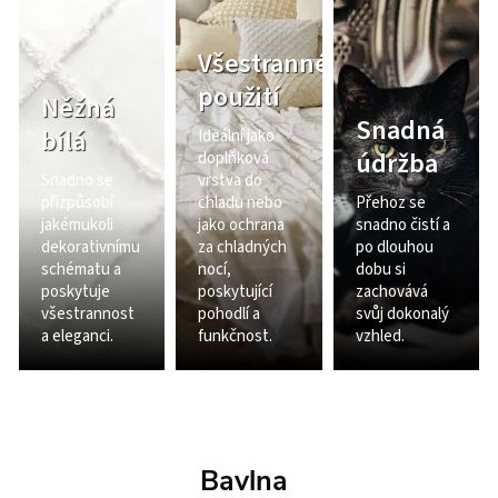
Všestranné
použití
Něžná
Snadná
bílá
Ideální jako
údržba
doplňková
Snadno se
vrstva do
přizpůsobí
chladu nebo
Přehoz se
jakémukoli
jako ochrana
snadno čistí a
dekorativnímu
za chladných
po dlouhou
schématu a
nocí,
dobu si
poskytuje
poskytující
zachovává
všestrannost
pohodlí a
svůj dokonalý
a eleganci.
funkčnost.
vzhled.
Bavlna