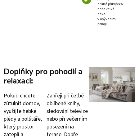
druhá přikrývka
nebo velká
deka
v obývacím
pokoji
Doplňky pro pohodlí a
relaxaci:
Pokud chcete
Zahřeji při četbě
zútulnit domov,
oblíbené knihy,
využijte hebké
sledování televize
plédy a polštáře,
nebo při večerním
který prostor
posezení na
zateplí a
terase. Dobře