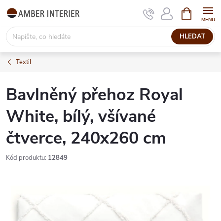
Přejít
NÁKUPNÍ
KOŠÍK
na
obsah
HLEDAT
Textil
Bavlněný přehoz Royal
White, bílý, všívané
čtverce, 240x260 cm
Kód produktu:
12849