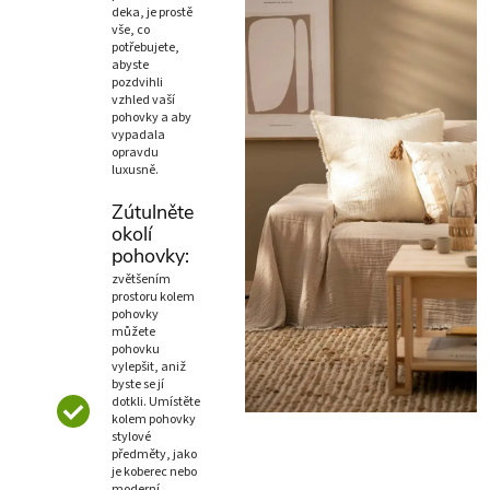
deka, je prostě
vše, co
potřebujete,
abyste
pozdvihli
vzhled vaší
pohovky a aby
vypadala
opravdu
luxusně.
Zútulněte
okolí
pohovky:
zvětšením
prostoru kolem
pohovky
můžete
pohovku
vylepšit, aniž
byste se jí
dotkli. Umístěte
kolem pohovky
stylové
předměty, jako
je koberec nebo
moderní