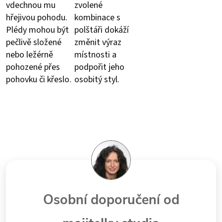
vdechnou mu
zvolené
hřejivou pohodu.
kombinace s
Plédy mohou být
polštáři dokáží
pečlivě složené
změnit výraz
nebo ležérně
místnosti a
pohozené přes
podpořit jeho
pohovku či křeslo.
osobitý styl.
Osobní doporučení od