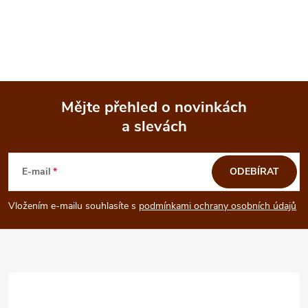
Mějte přehled o novinkách
a slevách
Z
á
E-mail
ODEBÍRAT
p
Vložením e-mailu souhlasíte s
podmínkami ochrany osobních údajů
a
t