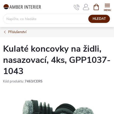
Přejít
NÁKUPNÍ
KOŠÍK
na
obsah
HLEDAT
Příslušenství
Kulaté koncovky na židli,
nasazovací, 4ks, GPP1037-
1043
Kód produktu:
7463/CER5