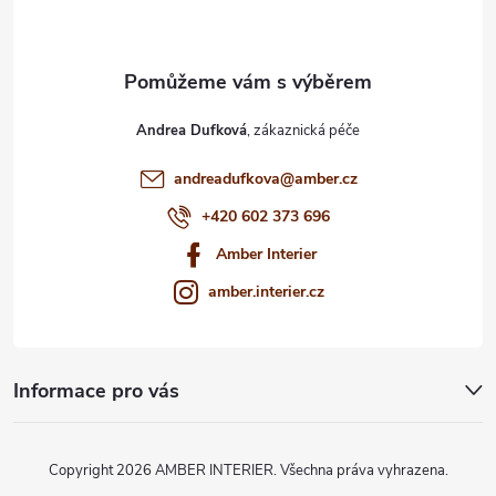
í
Andrea Dufková
andreadufkova
@
amber.cz
+420 602 373 696
Amber Interier
amber.interier.cz
Informace pro vás
Copyright 2026
AMBER INTERIER
. Všechna práva vyhrazena.