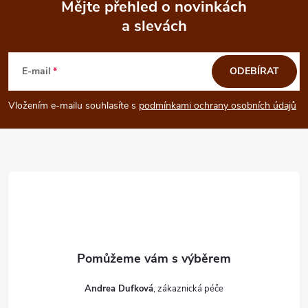
Mějte přehled o novinkách
a slevách
Z
á
E-mail
ODEBÍRAT
p
Vložením e-mailu souhlasíte s
podmínkami ochrany osobních údajů
a
t
í
Andrea Dufková