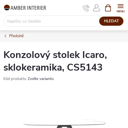
Přejít
NÁKUPNÍ
KOŠÍK
na
obsah
HLEDAT
Předsíně
Konzolový stolek Icaro,
sklokeramika, CS5143
Kód produktu:
Zvolte variantu