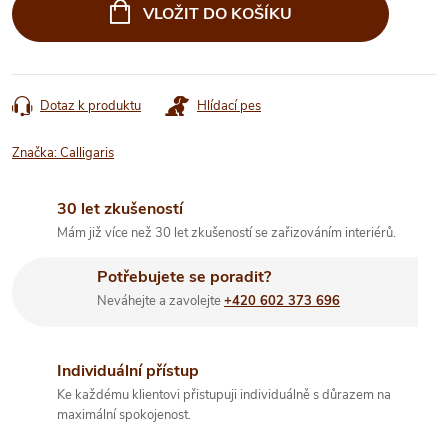
cena:
VLOŽIT DO KOŠÍKU
Dotaz k produktu
Hlídací pes
Značka:
Calligaris
30 let zkušeností
Mám již více než 30 let zkušeností se zařizováním interiérů.
Potřebujete se poradit?
Neváhejte a zavolejte
+420 602 373 696
Individuální přístup
Ke každému klientovi přistupuji individuálně s důrazem na
maximální spokojenost.