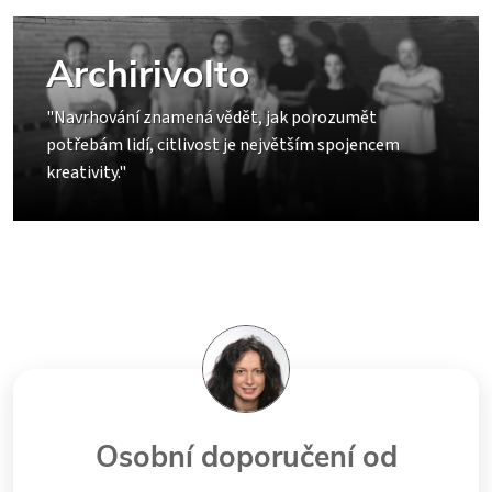
Archirivolto
"Navrhování znamená vědět, jak porozumět
potřebám lidí, citlivost je největším spojencem
kreativity."
Osobní doporučení od