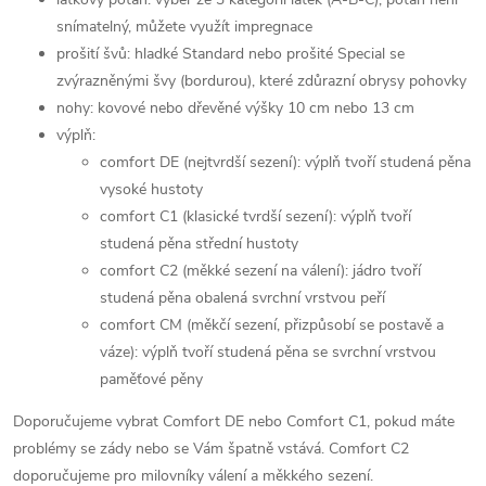
snímatelný, můžete využít impregnace
prošití švů: hladké Standard nebo prošité Special se
zvýrazněnými švy (bordurou), které zdůrazní obrysy pohovky
nohy: kovové nebo dřevěné výšky 10 cm nebo 13 cm
výplň:
comfort DE (nejtvrdší sezení): výplň tvoří studená pěna
vysoké hustoty
comfort C1 (klasické tvrdší sezení): výplň tvoří
studená pěna střední hustoty
comfort C2 (měkké sezení na válení): jádro tvoří
studená pěna obalená svrchní vrstvou peří
comfort CM (měkčí sezení, přizpůsobí se postavě a
váze): výplň tvoří studená pěna se svrchní vrstvou
paměťové pěny
Doporučujeme vybrat Comfort DE nebo Comfort C1, pokud máte
problémy se zády nebo se Vám špatně vstává. Comfort C2
doporučujeme pro milovníky válení a měkkého sezení.