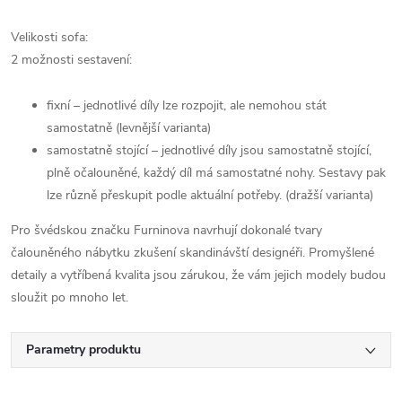
Velikosti sofa:
2 možnosti sestavení:
fixní – jednotlivé díly lze rozpojit, ale nemohou stát
samostatně (levnější varianta)
samostatně stojící – jednotlivé díly jsou samostatně stojící,
plně očalouněné, každý díl má samostatné nohy. Sestavy pak
lze různě přeskupit podle aktuální potřeby. (dražší varianta)
Pro švédskou značku Furninova navrhují dokonalé tvary
čalouněného nábytku zkušení skandinávští designéři. Promyšlené
detaily a vytříbená kvalita jsou zárukou, že vám jejich modely budou
sloužit po mnoho let.
Parametry produktu