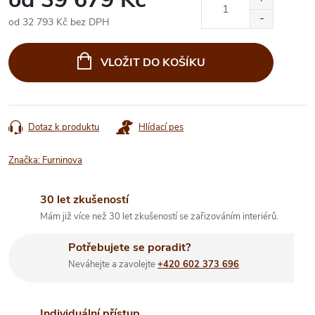
od
32 793 Kč
bez DPH
Měrná
cena:
VLOŽIT DO KOŠÍKU
Dotaz k produktu
Hlídací pes
Značka:
Furninova
30 let zkušeností
Mám již více než 30 let zkušeností se zařizováním interiérů.
Potřebujete se poradit?
Neváhejte a zavolejte
+420 602 373 696
Individuální přístup