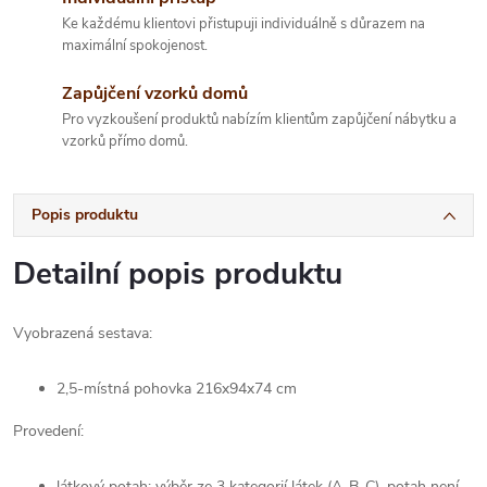
Ke každému klientovi přistupuji individuálně s důrazem na
maximální spokojenost.
Zapůjčení vzorků domů
Pro vyzkoušení produktů nabízím klientům zapůjčení nábytku a
vzorků přímo domů.
Popis produktu
Detailní popis produktu
Vyobrazená sestava:
2,5-místná pohovka 216x94x74 cm
Provedení:
látkový potah: výběr ze 3 kategorií látek (A-B-C), potah není