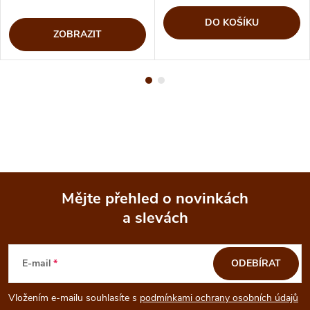
DO KOŠÍKU
ZOBRAZIT
Mějte přehled o novinkách
a slevách
Z
á
E-mail
ODEBÍRAT
p
Vložením e-mailu souhlasíte s
podmínkami ochrany osobních údajů