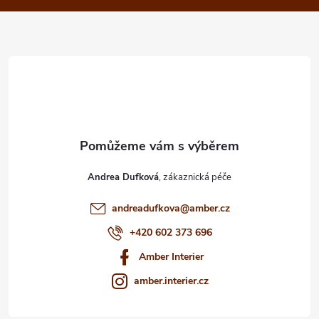
a
t
í
Andrea Dufková
andreadufkova
@
amber.cz
+420 602 373 696
Amber Interier
amber.interier.cz