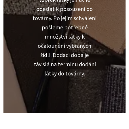
Vzorek látky je nutné
odeslat k posouzení do
továrny. Po jejím schválení
pošleme potřebné
množství látky k
očalounění vybraných
židlí. Dodací doba je
závislá na termínu dodání
látky do továrny.