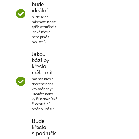
bude
ideální
bude se do
místnosti hodit
spíše vzdušné a
lehké křeslo
nebo plné a
robustní?
Jakou
bázi by
křeslo
mělo mít
má mít křeslo
dřevěné nebo
kovové nohy?
Hledáte nohy
vyšší nebo nízké
či centrální
otočnou bázi?
Bude
křeslo
s područk