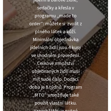
jídelní a barové židle,
sedačky a křesla v
programu „made to
order“: můžete si zvolit z
plného látek a kůží.
Minimální objednávka
jídelních židlí jsou 4 kusy
ve shodném provedení.
Celkové množství
objednaných židlí musí
mít sudé číslo. Dodací
doba je 8 týdnů. Program
„MTO“ umožňuje také
použít vlastní látku.