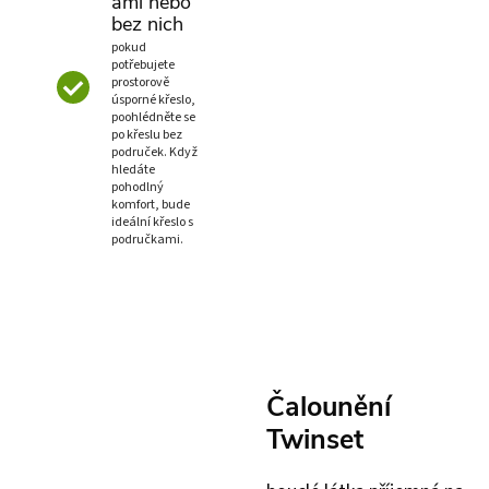
ami nebo
bez nich
pokud
potřebujete
prostorově
úsporné křeslo,
poohlédněte se
po křeslu bez
područek. Když
hledáte
pohodlný
komfort, bude
ideální křeslo s
područkami.
Čalounění
Twinset