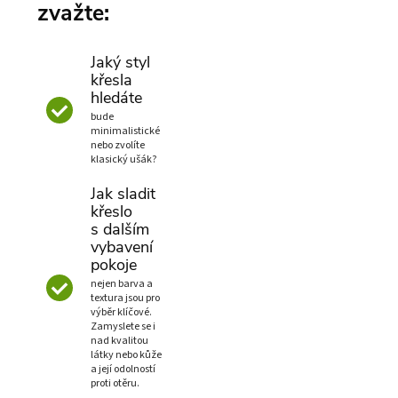
zvažte:
Jaký styl
křesla
hledáte
bude
minimalistické
nebo zvolíte
klasický ušák?
Jak sladit
křeslo
s dalším
vybavení
pokoje
nejen barva a
textura jsou pro
výběr klíčové.
Zamyslete se i
nad kvalitou
látky nebo kůže
a její odolností
proti otěru.