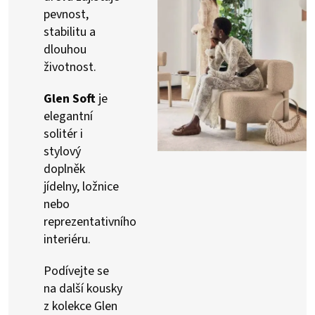
pevnost,
stabilitu a
dlouhou
životnost.
Glen Soft
je
elegantní
solitér i
stylový
doplněk
jídelny, ložnice
nebo
reprezentativního
interiéru.
Podívejte se
na další kousky
z kolekce Glen