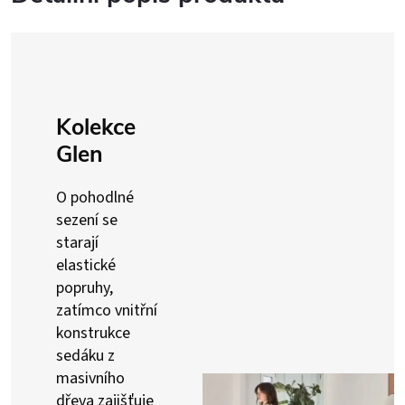
Kolekce
Glen
O pohodlné
sezení se
starají
elastické
popruhy,
zatímco vnitřní
konstrukce
sedáku z
masivního
dřeva zajišťuje