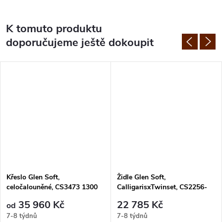
K tomuto produktu
doporučujeme ještě dokoupit
Křeslo Glen Soft,
Židle Glen Soft,
celočalouněné, CS3473 1300
CalligarisxTwinset, CS2256-
MTO
TWS MTO, limitovaná edice
35 960 Kč
22 785 Kč
od
7-8 týdnů
7-8 týdnů