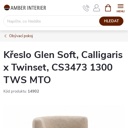
Přejít
NÁKUPNÍ
KOŠÍK
na
obsah
HLEDAT
Obývací pokoj
Křeslo Glen Soft, Calligaris
x Twinset, CS3473 1300
TWS MTO
Kód produktu:
14902