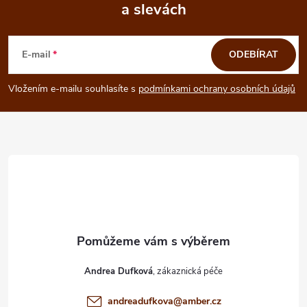
a slevách
Z
á
E-mail
ODEBÍRAT
p
Vložením e-mailu souhlasíte s
podmínkami ochrany osobních údajů
a
t
í
Andrea Dufková
andreadufkova
@
amber.cz