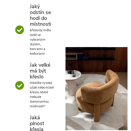
Jaký
odstín se
hodí do
místnosti
křeslo by mělo
ladit se
vybraným
stylem,
barvami a
texturami
Jak velké
má být
křeslo
hledáte vysoký
ušák nebo nízké
křeslo, které
nebude
dominantou
místnosti?
Jaká
plnost
křesla