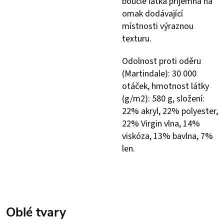
bouclé látka příjemná na
omak dodávající
místnosti výraznou
texturu.
Odolnost proti oděru
(Martindale): 30 000
otáček, hmotnost látky
(g/m2): 580 g, složení:
22% akryl, 22% polyester,
22% Virgin vlna, 14%
viskóza, 13% bavlna, 7%
len.
Oblé tvary