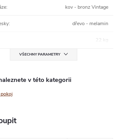
áze
:
kov - bronz Vintage
esky
:
dřevo - melamin
22 kg
VŠECHNY PARAMETRY
aleznete v této kategorii
 pokoj
oupit