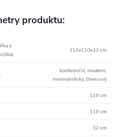
etry produktu:
ířka x
110x110x32 cm
 výška)
:
konferenční, moderní,
:
minimalistický, čtvercový
110 cm
110 cm
32 cm