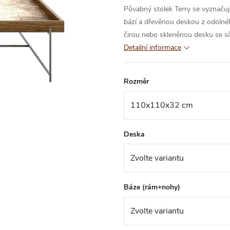
Půvabný stolek Terry se vyznačuj
bází a dřevěnou deskou z odolnéh
čirou nebo skleněnou desku se sí
Detailní informace
Rozměr
Deska
Báze (rám+nohy)