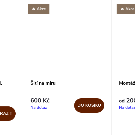
Akce
Akce
,
Šití na míru
Montáž
600 Kč
200
od
DO KOŠÍKU
Na dotaz
Na dota
RAZIT