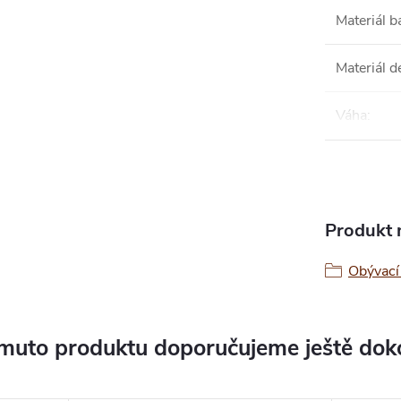
Materiál b
Materiál d
Váha
:
Produkt n
Obývací
muto produktu doporučujeme ještě dok