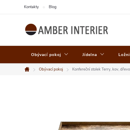
Přejít
Kontakty
Blog
na
obsah
Obývací pokoj
Jídelna
Ložni
Obývací pokoj
Konfereční stolek Terry, kov, dře
Domů