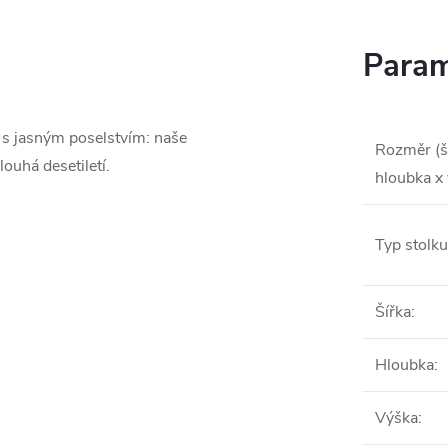
Param
a s jasným poselstvím: naše
Rozměr (š
louhá desetiletí.
hloubka x
Typ stolku
Šířka
:
Hloubka
:
Výška
: