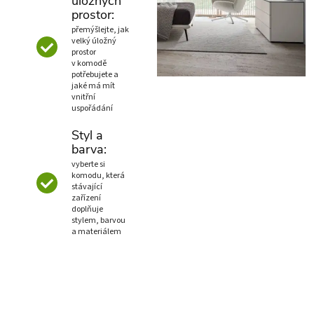
úložných
prostor:
přemýšlejte, jak
velký úložný
prostor
v komodě
potřebujete a
jaké má mít
vnitřní
uspořádání
Styl a
barva:
vyberte si
komodu, která
stávající
zařízení
doplňuje
stylem, barvou
a materiálem