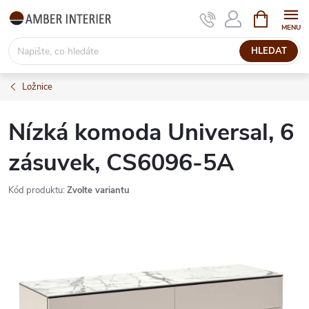
Přejít
NÁKUPNÍ
KOŠÍK
na
obsah
HLEDAT
Ložnice
Nízká komoda Universal, 6
zásuvek, CS6096-5A
Kód produktu:
Zvolte variantu