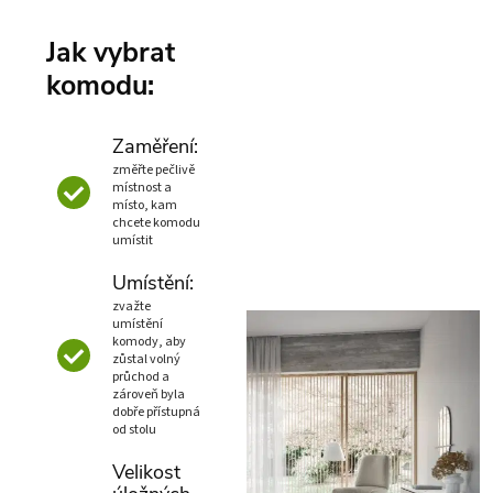
Jak vybrat
komodu:
Zaměření:
změřte pečlivě
místnost a
místo, kam
chcete komodu
umístit
Umístění:
zvažte
umístění
komody, aby
zůstal volný
průchod a
zároveň byla
dobře přístupná
od stolu
Velikost