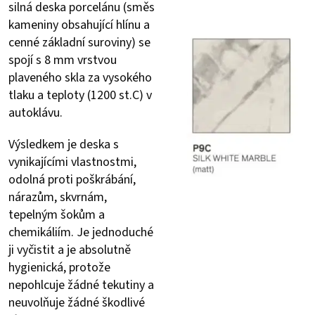
silná deska porcelánu (směs
kameniny obsahující hlínu a
cenné základní suroviny) se
spojí s 8 mm vrstvou
plaveného skla za vysokého
tlaku a teploty (1200 st.C) v
autoklávu.
Výsledkem je deska s
vynikajícími vlastnostmi,
odolná proti poškrábání,
nárazům, skvrnám,
tepelným šokům a
chemikáliím. Je jednoduché
ji vyčistit a je absolutně
hygienická, protože
nepohlcuje žádné tekutiny a
neuvolňuje žádné škodlivé