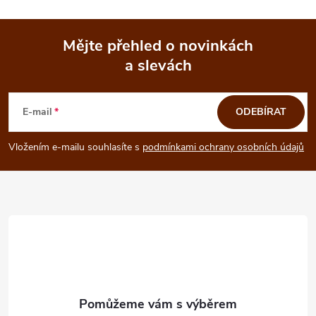
Mějte přehled o novinkách
a slevách
Z
á
E-mail
ODEBÍRAT
p
Vložením e-mailu souhlasíte s
podmínkami ochrany osobních údajů
a
t
í