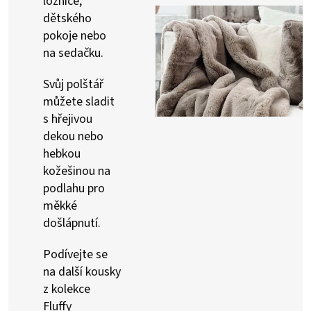
ložnice,
dětského
pokoje nebo
na sedačku.
Svůj polštář
můžete sladit
s hřejivou
dekou nebo
hebkou
kožešinou na
podlahu pro
měkké
došlápnutí.
Podívejte se
na další kousky
z kolekce
Fluffy