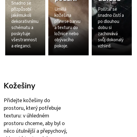
Snadno se
přizpůsobí
Umělá
Polštář se
jakémukoli
kožešina
snadno čistí a
dekorativnímu
přinese barvu
po dlouhou
schématu a
a texturu do
dobu si
poskytuje
ložnice nebo
zachovává
všestrannost
obývacího
svůj dokonalý
a eleganci.
pokoje.
vzhled.
Kožešiny
Přidejte kožešiny do
prostoru, který potřebuje
texturu: v úhledném
prostoru chceme, aby byl o
něco útulnější a přepychový,