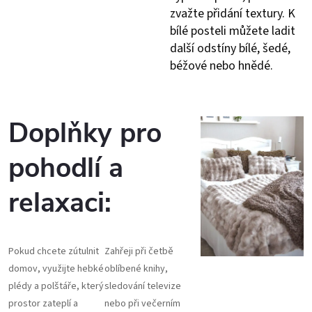
zvažte přidání textury. K
bílé posteli můžete ladit
další odstíny bílé, šedé,
béžové nebo hnědé.
Doplňky pro
pohodlí a
relaxaci:
Pokud chcete zútulnit
Zahřeji při četbě
domov, využijte hebké
oblíbené knihy,
plédy a polštáře, který
sledování televize
prostor zateplí a
nebo při večerním