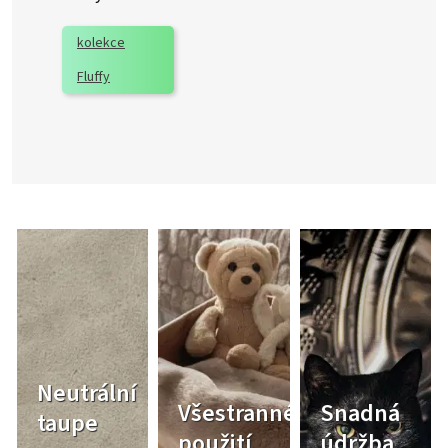
kolekce
Fluffy
Neutrální
Všestranné
Snadná
taupe
použití
údržba