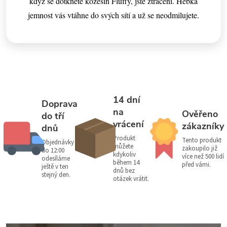
když se dotknete kožešin Fluffy, jste ztraceni. Hebká
jemnost vás vtáhne do svých sítí a už se neodmilujete.
14 dní
Doprava
na
Ověřeno
do tří
vrácení
zákazníky
dnů
Produkt
Tento produkt
Objednávky
můžete
zakoupilo již
do 12:00
kdykoliv
více než 500 lidí
odesíláme
během 14
před vámi.
ještě v ten
dnů bez
stejný den.
otázek vrátit.