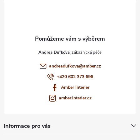
t
í
Andrea Dufková
andreadufkova
@
amber.cz
+420 602 373 696
Amber Interier
amber.interier.cz
Informace pro vás