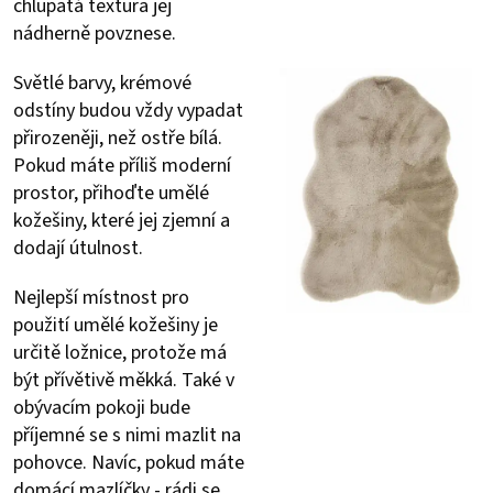
chlupatá textura jej
nádherně povznese.
Světlé barvy, krémové
odstíny budou vždy vypadat
přirozeněji, než ostře bílá.
Pokud máte příliš moderní
prostor, přihoďte umělé
kožešiny, které jej zjemní a
dodají útulnost.
Nejlepší místnost pro
použití umělé kožešiny je
určitě ložnice, protože má
být přívětivě měkká. Také v
obývacím pokoji bude
příjemné se s nimi mazlit na
pohovce. Navíc, pokud máte
domácí mazlíčky - rádi se