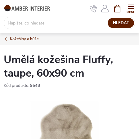
Přejít
NÁKUPNÍ
KOŠÍK
na
obsah
HLEDAT
Kožešiny a kůže
Umělá kožešina Fluffy,
taupe, 60x90 cm
Kód produktu:
9548