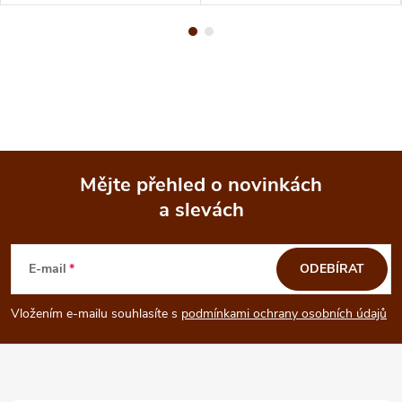
Mějte přehled o novinkách
a slevách
Z
á
E-mail
ODEBÍRAT
p
Vložením e-mailu souhlasíte s
podmínkami ochrany osobních údajů
a