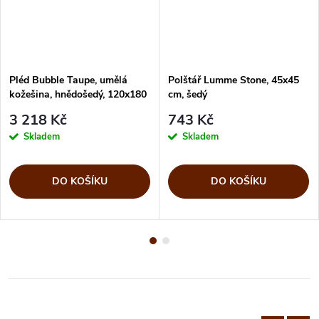
Pléd Bubble Taupe, umělá
Polštář Lumme Stone, 45x45
kožešina, hnědošedý, 120x180
cm, šedý
cm
3 218 Kč
743 Kč
Skladem
Skladem
DO KOŠÍKU
DO KOŠÍKU