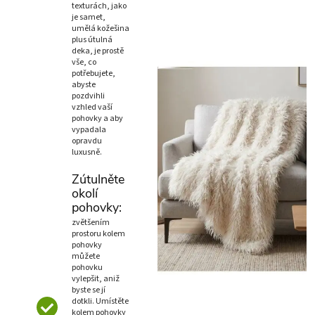
texturách, jako
je samet,
umělá kožešina
plus útulná
deka, je prostě
vše, co
potřebujete,
abyste
pozdvihli
vzhled vaší
pohovky a aby
vypadala
opravdu
luxusně.
Zútulněte
okolí
pohovky:
zvětšením
prostoru kolem
pohovky
můžete
pohovku
vylepšit, aniž
byste se jí
dotkli. Umístěte
kolem pohovky