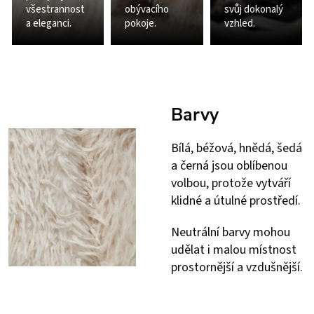
všestrannost
obývacího
svůj dokonalý
a eleganci.
pokoje.
vzhled.
Barvy
Bílá, béžová, hnědá, šedá
a černá jsou oblíbenou
volbou, protože vytváří
klidné a útulné prostředí.
Neutrální barvy mohou
udělat i malou místnost
prostornější a vzdušnější.