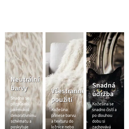
Neutrální
Snadná
barvy
Všestranné
údržba
použití
Snadno se
přizpůsobí
Kožešina se
jakémukoli
Kožešina
snadno čistí a
dekorativnímu
přinese barvu
po dlouhou
schématu a
a texturu do
dobu si
poskytuje
ložnice nebo
zachovává