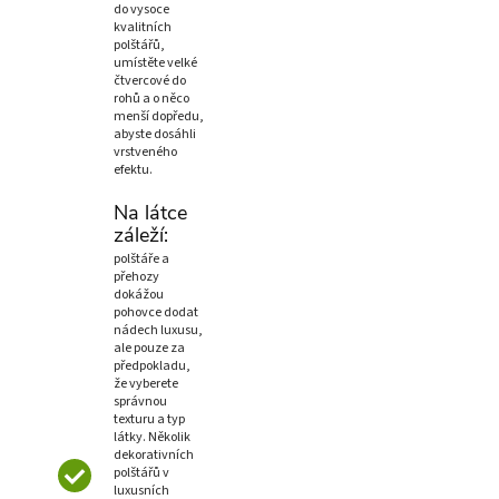
do vysoce
kvalitních
polštářů,
umístěte velké
čtvercové do
rohů a o něco
menší dopředu,
abyste dosáhli
vrstveného
efektu.
Na látce
záleží:
polštáře a
přehozy
dokážou
pohovce dodat
nádech luxusu,
ale pouze za
předpokladu,
že vyberete
správnou
texturu a typ
látky. Několik
dekorativních
polštářů v
luxusních