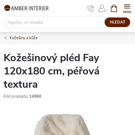
Přejít
NÁKUPNÍ
KOŠÍK
na
obsah
HLEDAT
Kožešiny a kůže
Kožešinový pléd Fay
120x180 cm, péřová
textura
Kód produktu:
14968