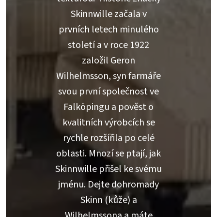
Skinnwille začala v
prvních letech minulého
století a v roce 1922
založil Geron
Wilhelmsson, syn farmáře
svou první společnost ve
Falköpingu a pověst o
kvalitních výrobcích se
rychle rozšířila po celé
oblasti. Mnozí se ptají, jak
Skinnwille přišel ke svému
jménu. Dejte dohromady
Skinn (kůže) a
Wilhelmssona a máte