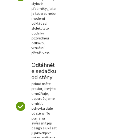
stylové
předměty, jako
je koberec nebo
moderní
odkládací
stolek, tyto
doplňky
pozvednou
celkovou
vizuální
přitažlivost.
Odtáhnět
e sedačku
od stěny:
pokud máte
prostor, který to
umožňuje,
doporučujeme
umístit
pohovku dále
od stěny. To
pomáhá
zvýraznit její
design a ukázat
ji jako objekt