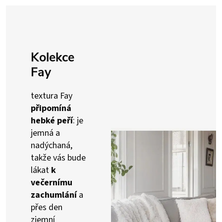
Kolekce
Fay
textura Fay
připomíná
hebké peří
: je
jemná a
nadýchaná,
takže vás bude
lákat
k
večernímu
zachumlání
a
přes den
zjemní