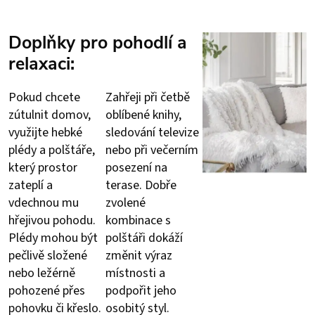
Doplňky pro pohodlí a
relaxaci:
Pokud chcete
Zahřeji při četbě
zútulnit domov,
oblíbené knihy,
využijte hebké
sledování televize
plédy a polštáře,
nebo při večerním
který prostor
posezení na
zateplí a
terase. Dobře
vdechnou mu
zvolené
hřejivou pohodu.
kombinace s
Plédy mohou být
polštáři dokáží
pečlivě složené
změnit výraz
nebo ležérně
místnosti a
pohozené přes
podpořit jeho
pohovku či křeslo.
osobitý styl.