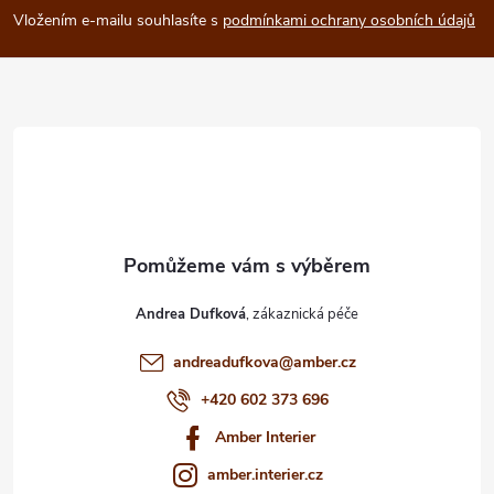
p
Vložením e-mailu souhlasíte s
podmínkami ochrany osobních údajů
a
t
í
Andrea Dufková
andreadufkova
@
amber.cz
+420 602 373 696
Amber Interier
amber.interier.cz