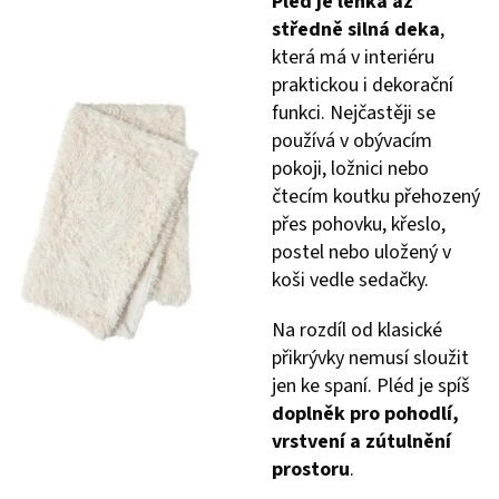
Pléd je lehká až
středně silná deka
,
která má v interiéru
praktickou i dekorační
funkci. Nejčastěji se
používá v obývacím
pokoji, ložnici nebo
čtecím koutku přehozený
přes pohovku, křeslo,
postel nebo uložený v
koši vedle sedačky.
Na rozdíl od klasické
přikrývky nemusí sloužit
jen ke spaní. Pléd je spíš
doplněk pro pohodlí,
vrstvení a zútulnění
prostoru
.