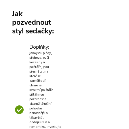
Jak
pozvednout
styl sedačky:
Doplňky:
jako jsou plédy,
přehozy, ovčí
kožešiny a
polštáře, jsou
přesně ty, na
které se
zaměřte při
obměně:
kvalitní polštáře
přitáhnou
pozornost a
okamžitě učiní
pohovku
honosnější a
lákavější,
dodají luxus a
romantiku. Investujte