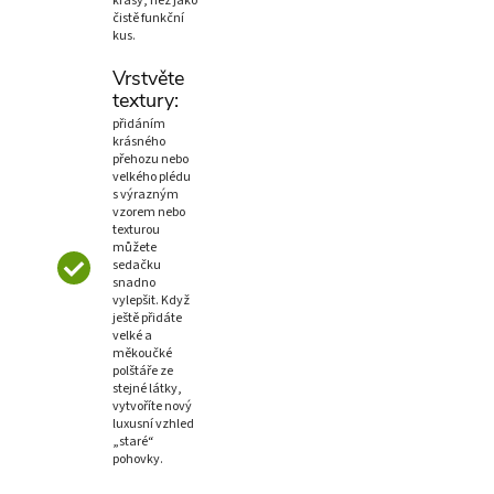
krásy, než jako
čistě funkční
kus.
Vrstvěte
textury:
přidáním
krásného
přehozu nebo
velkého plédu
s výrazným
vzorem nebo
texturou
můžete
sedačku
snadno
vylepšit. Když
ještě přidáte
velké a
měkoučké
polštáře ze
stejné látky,
vytvoříte nový
luxusní vzhled
„staré“
pohovky.