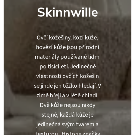
Skinnwille
Ovčí kožešiny, kozí kůže,
hovězí kůže jsou přírodní
materiály používané lidmi
po tisíciletí. Jedinečné
vlastnosti ovčích kožešin
se jinde jen těžko hledají. V
zimě hřejí a v létě chladí.
Dvě kůže nejsou nikdy
stejné, každá kůže je
jedinečná svým tvarem a
texturou. Historie značky