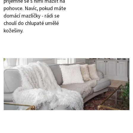
příjemné se s nimi mazlit na
pohovce. Navíc, pokud máte
domácí mazlíčky - rádi se
choulí do chlupaté umělé
kožešiny.