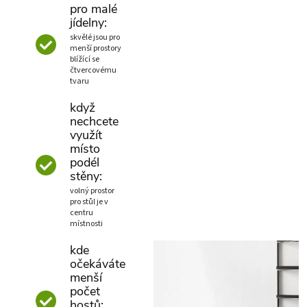
pro malé
jídelny:
skvělé jsou pro
menší prostory
blížící se
čtvercovému
tvaru
když
nechcete
využít
místo
podél
stěny:
volný prostor
pro stůl je v
centru
místnosti
kde
očekáváte
menší
počet
hostů: