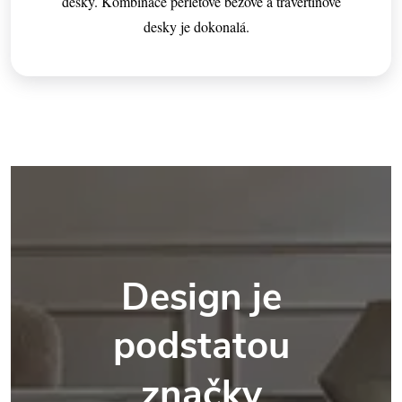
desky. Kombinace perleťově béžové a travertinové
desky je dokonalá.
Design je
podstatou
značky