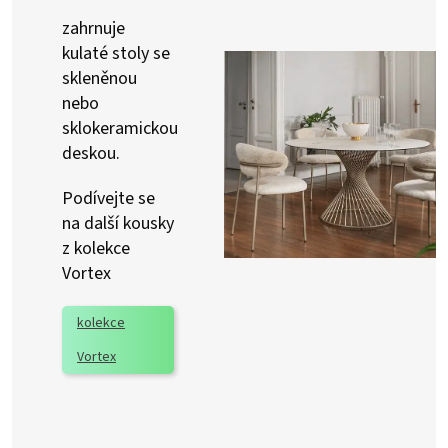
zahrnuje
kulaté stoly se
skleněnou
nebo
sklokeramickou
deskou.
Podívejte se
na další kousky
z kolekce
Vortex
kolekce
Vortex