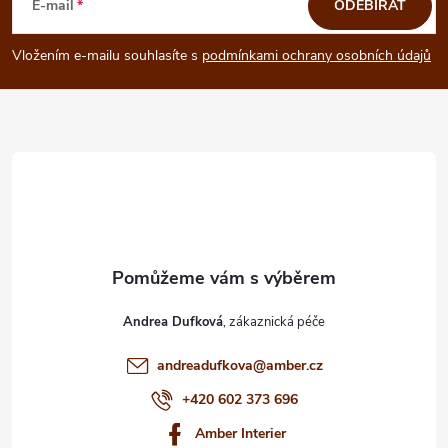
á
E-mail
ODEBÍRAT
p
Vložením e-mailu souhlasíte s
podmínkami ochrany osobních údajů
a
t
í
Andrea Dufková
andreadufkova
@
amber.cz
+420 602 373 696
Amber Interier