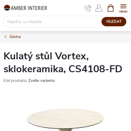
Přejít
NÁKUPNÍ
KOŠÍK
na
obsah
HLEDAT
Jídelna
Kulatý stůl Vortex,
sklokeramika, CS4108-FD
Kód produktu:
Zvolte variantu