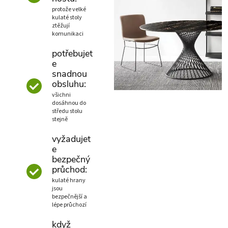
protože velké
kulaté stoly
ztěžují
komunikaci
potřebujet
e
snadnou
obsluhu:
všichni
dosáhnou do
středu stolu
stejně
vyžadujet
e
bezpečný
průchod:
kulaté hrany
jsou
bezpečnější a
lépe průchozí
když