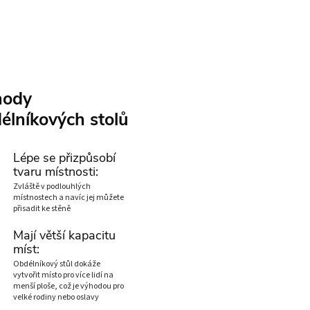
hody
élníkových stolů
Lépe se přizpůsobí
tvaru místnosti:
Zvláště v podlouhlých
místnostech a navíc jej můžete
přisadit ke stěně
Mají větší kapacitu
míst:
Obdélníkový stůl dokáže
vytvořit místo pro více lidí na
menší ploše, což je výhodou pro
velké rodiny nebo oslavy