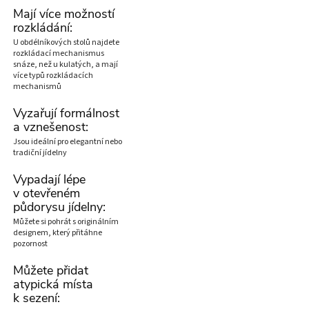
Mají více možností
rozkládání:
U obdélníkových stolů najdete
rozkládací mechanismus
snáze, než u kulatých, a mají
více typů rozkládacích
mechanismů
Vyzařují formálnost
a vznešenost:
Jsou ideální pro elegantní nebo
tradiční jídelny
Vypadají lépe
v otevřeném
půdorysu jídelny:
Můžete si pohrát s originálním
designem, který přitáhne
pozornost
Můžete přidat
atypická místa
k sezení: