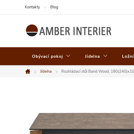
Přejít
Kontakty
Blog
na
obsah
Obývací pokoj
Jídelna
Ložni
Jídelna
Rozkládací stůl Band Wood, 180(240)x
Domů