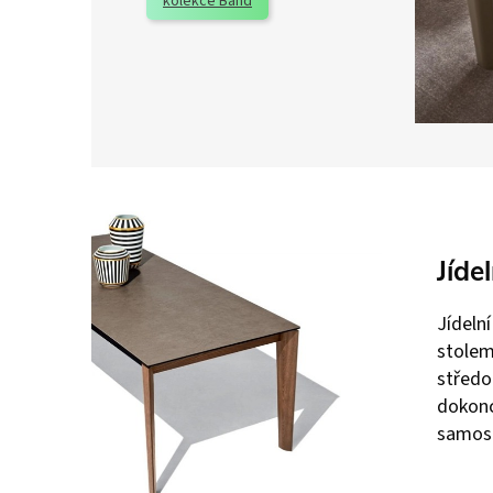
kolekce Band
Jídel
Jídeln
stolem
středo
dokonc
samost