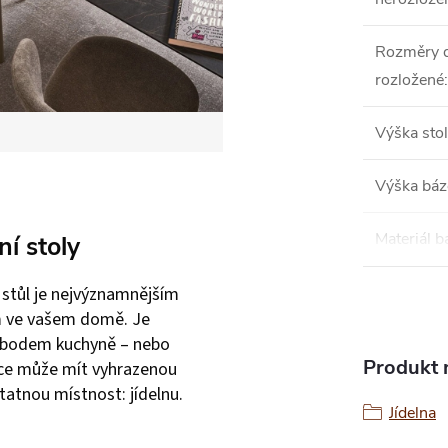
Rozměry 
rozložené
:
Výška sto
Výška báz
Materiál b
ní stoly
í stůl je nejvýznamnějším
 ve vašem domě. Je
bodem kuchyně – nebo
Produkt n
e může mít vyhrazenou
atnou místnost: jídelnu.
Jídelna