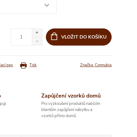
VLOŽIT DO KOŠÍKU
dací pes
Tisk
Značka:
Connubia
p
Zapůjčení vzorků domů
puji
Pro vyzkoušení produktů nabízím
klientům zapůjčení nábytku a
vzorků přímo domů.