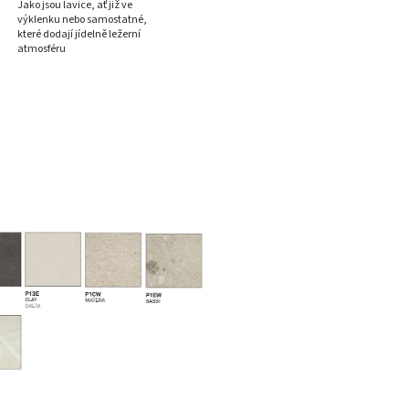
Jako jsou lavice, ať již ve
výklenku nebo samostatné,
které dodají jídelně ležerní
atmosféru