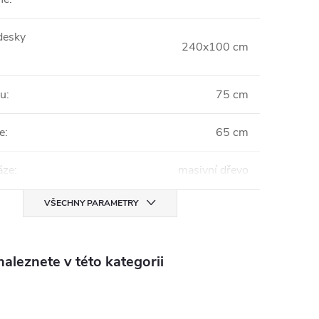
desky
240x100 cm
lu
:
75 cm
e
:
65 cm
áze
:
masivní dřevo
VŠECHNY PARAMETRY
aleznete v této kategorii