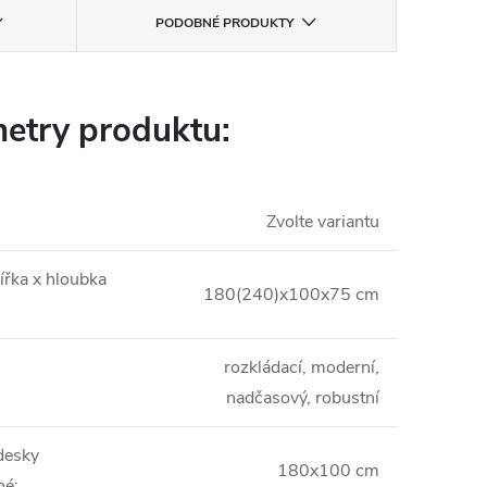
PODOBNÉ PRODUKTY
etry produktu:
Zvolte variantu
ířka x hloubka
180(240)x100x75 cm
rozkládací, moderní,
nadčasový, robustní
desky
180x100 cm
né
: