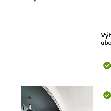
Vý
obd