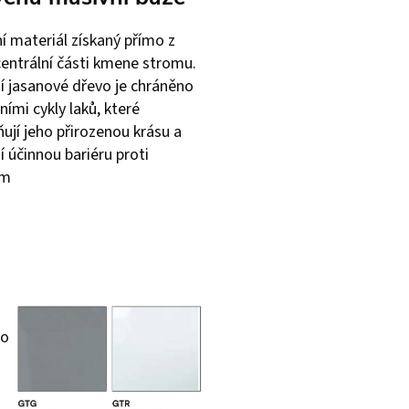
ní materiál získaný přímo z
centrální části kmene stromu.
í jasanové dřevo je chráněno
ními cykly laků, které
ňují jeho přirozenou krásu a
í účinnou bariéru proti
ám
ho