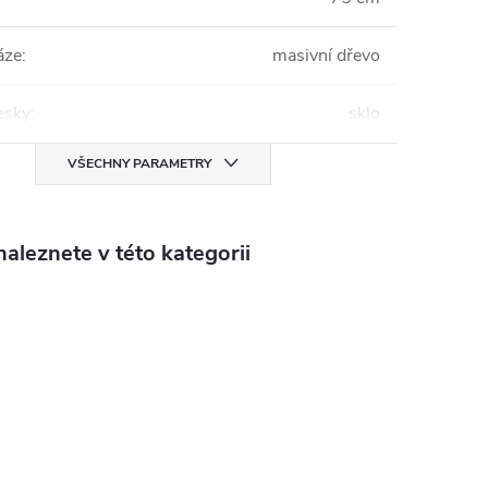
áze
:
masivní dřevo
esky
:
sklo
VŠECHNY PARAMETRY
aleznete v této kategorii