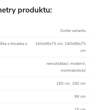
etry produktu:
Zvolte variantu
ířka x hloubka x
160x98x75 cm, 180x98x75
cm
nerozkládací, moderní,
minimalistický
160 cm, 180 cm
98 cm
75 cm