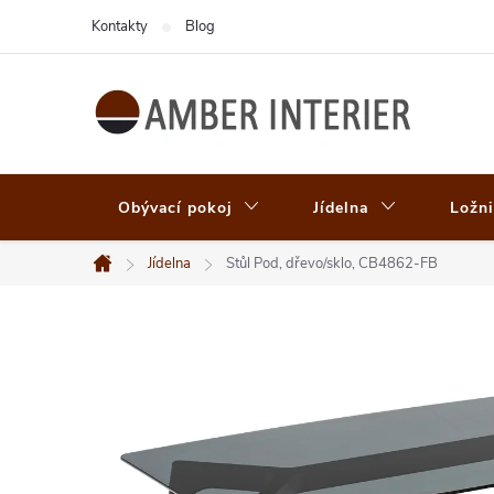
Přejít
Kontakty
Blog
na
obsah
Obývací pokoj
Jídelna
Ložni
Jídelna
Stůl Pod, dřevo/sklo, CB4862-FB
Domů