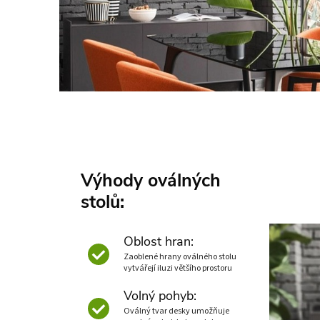
Výhody oválných
stolů:
Oblost hran:
Zaoblené hrany oválného stolu
vytvářejí iluzi většího prostoru
Volný pohyb:
Oválný tvar desky umožňuje