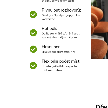
snadný pohyb kolem stolu
Plynulost rozhovorů:
Oválný stůl podporuje plynulou
konverzaci
Pohodlí:
Oválu se vyhýbá stísněný pocit
spojený s hranatým nábytkem
Hraní her:
Skvěle se hodí pro stolní hry
Flexibilní počet míst:
Umožňuje flexibilní kapacitu
míst kolem stolu
Dřev