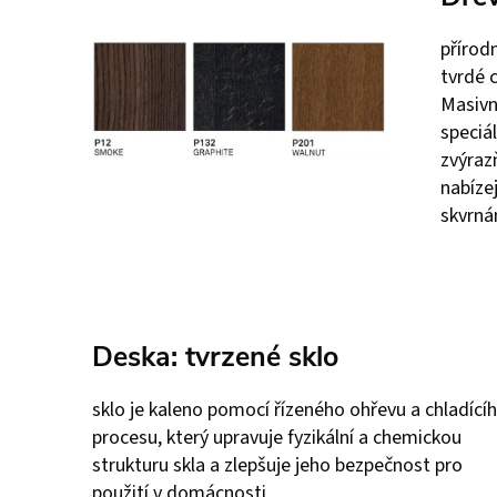
přírod
tvrdé 
Masivn
speciál
zvýraz
nabízej
skvrn
Deska: tvrzené sklo
sklo je kaleno pomocí řízeného ohřevu a chladící
procesu, který upravuje fyzikální a chemickou
strukturu skla a zlepšuje jeho bezpečnost pro
použití v domácnosti