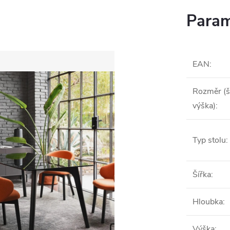
Param
EAN
:
Rozměr (š
výška)
:
Typ stolu
:
Šířka
:
Hloubka
:
Výška
: