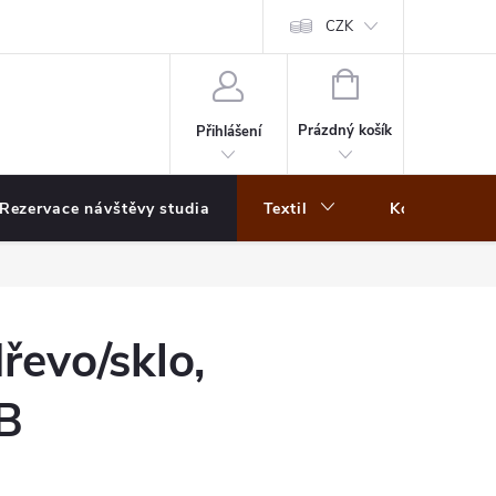
CZK
NÁKUPNÍ
KOŠÍK
Prázdný košík
Přihlášení
Rezervace návštěvy studia
Textil
Koberce
řevo/sklo,
B