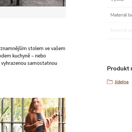
Materiál b
Materiál d
jvýznamnějším stolem ve vašem
odem kuchyně – nebo
 vyhrazenou samostatnou
Produkt n
Jídelna