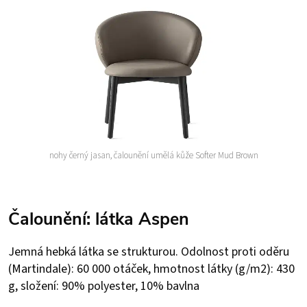
nohy černý jasan, čalounění umělá kůže Softer Mud Brown
Čalounění: látka Aspen
Jemná hebká látka se strukturou. Odolnost proti oděru
(Martindale): 60 000 otáček, hmotnost látky (g/m2): 430
g, složení: 90% polyester, 10% bavlna