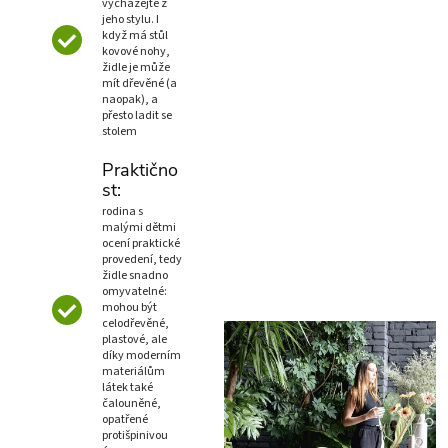
vycházejte z
jeho stylu. I
když má stůl
kovové nohy,
židle je může
mít dřevěné (a
naopak), a
přesto ladit se
stolem
Praktično
st:
rodina s
malými dětmi
ocení praktické
provedení, tedy
židle snadno
omyvatelné:
mohou být
celodřevěné,
plastové, ale
díky moderním
materiálům
látek také
čalouněné,
opatřené
protišpinivou