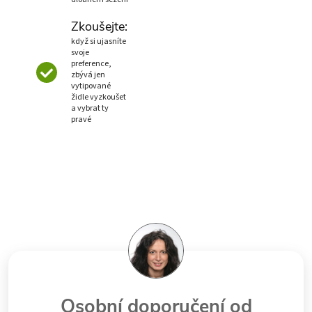
Zkoušejte:
když si ujasníte
svoje
preference,
zbývá jen
vytipované
židle vyzkoušet
a vybrat ty
pravé
Osobní doporučení od