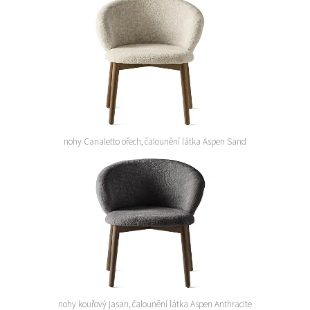
nohy Canaletto ořech, čalounění látka Aspen Sand
nohy kouřový jasan, čalounění látka Aspen Anthracite