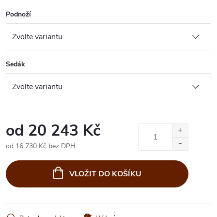
Podnoží
Sedák
od
20 243 Kč
od
16 730 Kč
bez DPH
Měrná
cena:
VLOŽIT DO KOŠÍKU