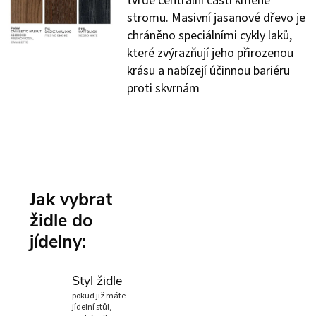
tvrdé centrální části kmene
stromu. Masivní jasanové dřevo je
chráněno speciálními cykly laků,
které zvýrazňují jeho přirozenou
krásu a nabízejí účinnou bariéru
proti skvrnám
Jak vybrat
židle do
jídelny:
Styl židle
pokud již máte
jídelní stůl,