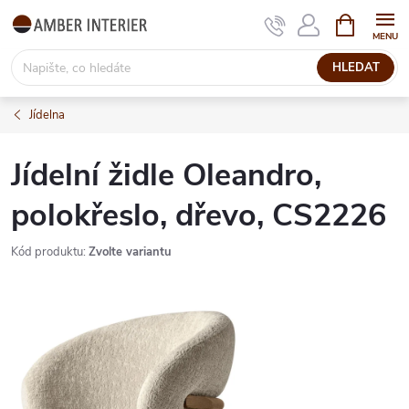
Přejít
NÁKUPNÍ
KOŠÍK
na
obsah
HLEDAT
Jídelna
Jídelní židle Oleandro,
polokřeslo, dřevo, CS2226
Kód produktu:
Zvolte variantu