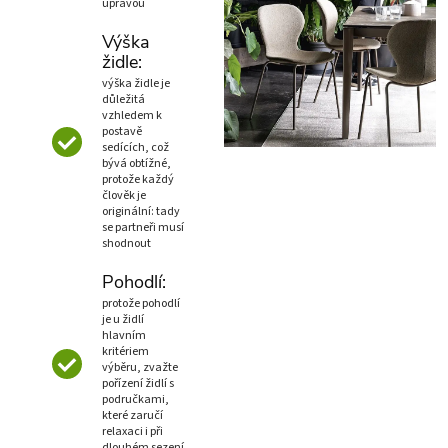
úpravou
Výška
židle:
výška židle je
důležitá
vzhledem k
postavě
sedících, což
bývá obtížné,
protože každý
člověk je
originální: tady
se partneři musí
shodnout
Pohodlí:
protože pohodlí
je u židlí
hlavním
kritériem
výběru, zvažte
pořízení židlí s
područkami,
které zaručí
relaxaci i při
dlouhém sezení