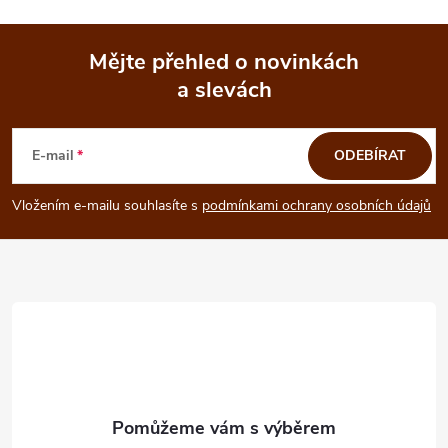
Mějte přehled o novinkách
a slevách
Z
á
E-mail
ODEBÍRAT
p
Vložením e-mailu souhlasíte s
podmínkami ochrany osobních údajů
a
t
í