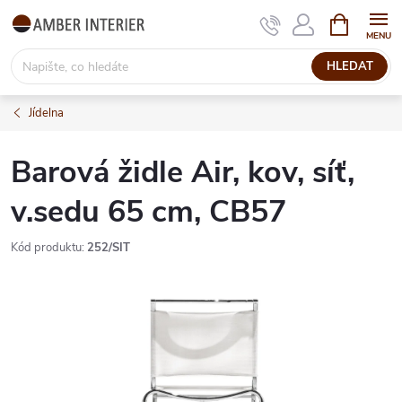
Přejít
NÁKUPNÍ
KOŠÍK
na
obsah
HLEDAT
Jídelna
Barová židle Air, kov, síť,
v.sedu 65 cm, CB57
Kód produktu:
252/SIT