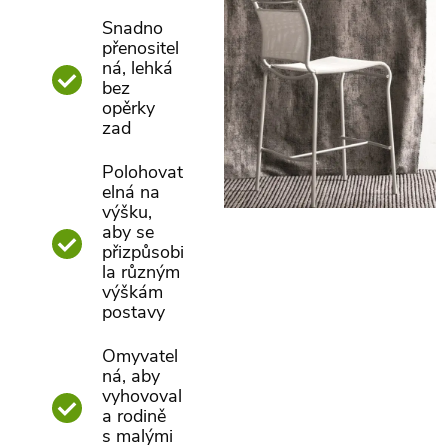
Snadno
přenositel
ná, lehká
bez
opěrky
zad
Polohovat
elná na
výšku,
aby se
přizpůsobi
la různým
výškám
postavy
Omyvatel
ná, aby
vyhovoval
a rodině
s malými