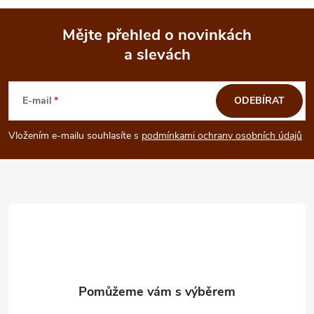
Mějte přehled o novinkách
a slevách
Z
á
E-mail
ODEBÍRAT
p
Vložením e-mailu souhlasíte s
podmínkami ochrany osobních údajů
a
t
í