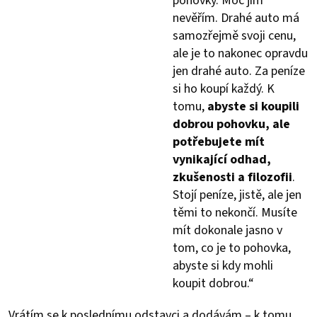
pohovky. Moc jim
nevěřím. Drahé auto má
samozřejmě svoji cenu,
ale je to nakonec opravdu
jen drahé auto. Za peníze
si ho koupí každý. K
tomu,
abyste si koupili
dobrou pohovku, ale
potřebujete mít
vynikající odhad,
zkušenosti a filozofii
.
Stojí peníze, jistě, ale jen
těmi to nekončí. Musíte
mít dokonale jasno v
tom, co je to pohovka,
abyste si kdy mohli
koupit dobrou.“
Vrátím se k poslednímu odstavci a dodávám – k tomu,