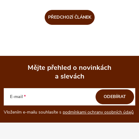
PŘEDCHOZÍ ČLÁNEK
Mějte přehled o novinkách
a slevách
Z
á
E-mail
ODEBÍRAT
p
Vložením e-mailu souhlasíte s
podmínkami ochrany osobních údajů
a