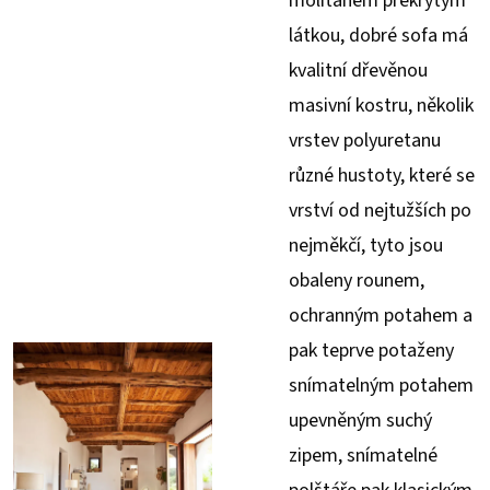
molitanem překrytým
látkou, dobré sofa má
kvalitní dřevěnou
masivní kostru, několik
vrstev polyuretanu
různé hustoty, které se
vrství od nejtužších po
nejměkčí, tyto jsou
obaleny rounem,
ochranným potahem a
pak teprve potaženy
snímatelným potahem
upevněným suchý
zipem, snímatelné