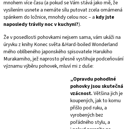
mnohem více času (a pokud se Vám stává jako mě, že
vysílením usnete a nemáte sílu putovat zcela omámená
spánkem do ložnice, mnohdy celou noc – a
kdy jste
naposledy trávily noc v kuchyni?
).
Že v posedlosti pohovkami nejsem sama, vám ukáži na
úryvku z knihy Konec světa &Hard-boiled Wonderland
mého oblíbeného japonského spisovatele Harukiho
Murakamiho, jež naprosto přesně vystihuje podceňování
významu výběru pohovek, mluví mi z duše:
„Opravdu pohodlné
pohovky jsou skutečná
vzácnost.
Většina jich je
koupených, jak to komu
přišlo pod ruku, a
vyrobených bez
pořádného stylu, a