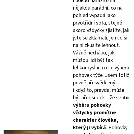
i pokud narazíte na
nějakou parádní, co na
pohled vypadá jako
prvotřídní sofa, stejně
skoro vždycky zjistíte, jak
jste se zklamali, jen co si
na ni zkusíte lehnout.
Vážně nechápu, jak
můžou lidi být tak
lehkomyslní, co se výběru
pohovek týče. Jsem totiž
pevně přesvědčený –
i když to, pravda, může
být předsudek – že se
do
výběru pohovky
vždycky promítne
charakter člověka,
který ji vybírá
. Pohovky