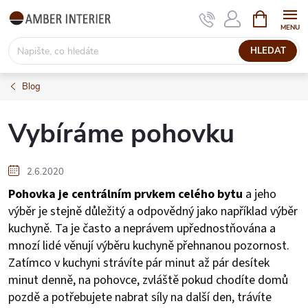
Přejít
NÁKUPNÍ
KOŠÍK
na
obsah
HLEDAT
Blog
Vybíráme pohovku
2.6.2020
Pohovka je centrálním prvkem celého bytu
a jeho
výběr je stejně důležitý a odpovědný jako například výběr
kuchyně. Ta je často a neprávem upřednostňována a
mnozí lidé věnují výběru kuchyně přehnanou pozornost.
Zatímco v kuchyni strávíte pár minut až pár desítek
minut denně, na pohovce, zvláště pokud chodíte domů
pozdě a potřebujete nabrat síly na další den, trávíte