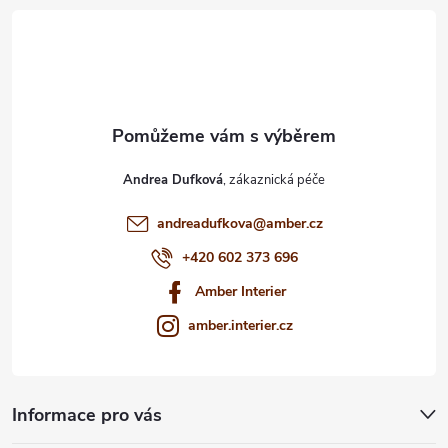
t
í
Andrea Dufková
andreadufkova
@
amber.cz
+420 602 373 696
Amber Interier
amber.interier.cz
Informace pro vás