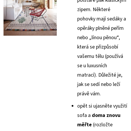
polštáře pak klasickým
zipem. Některé
pohovky mají sedáky a
opěráky plněné peřím
nebo „línou pěnou“,
která se přizpůsobí
vašemu tělu (používá
se u luxusních
matrací). Důležité je,
jak se sedí nebo leží
právě vám.
opět si ujasněte využití
sofa a
doma znovu
měřte
(rozložte