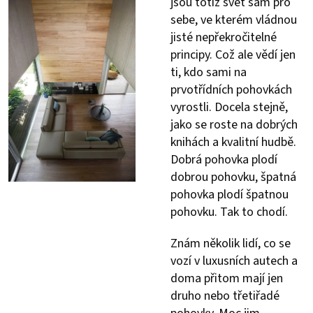
jsou totiž svět sám pro
sebe, ve kterém vládnou
jisté nepřekročitelné
principy. Což ale vědí jen
ti, kdo sami na
prvotřídních pohovkách
vyrostli. Docela stejně,
jako se roste na dobrých
knihách a kvalitní hudbě.
Dobrá pohovka plodí
dobrou pohovku, špatná
pohovka plodí špatnou
pohovku. Tak to chodí.
Znám několik lidí, co se
vozí v luxusních autech a
doma přitom mají jen
druho nebo třetiřadé